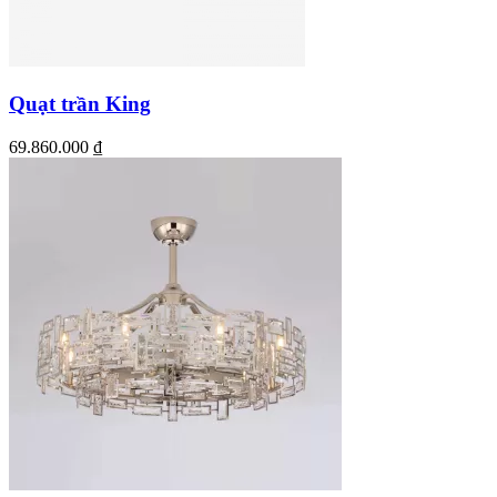
Quạt trần King
69.860.000
₫