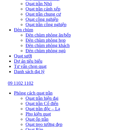
Quạt trần Nhỏ
Quạt trần cánh xếp
Quạt trần chung cư
Quạt công nghiệp
Quạt trần công nghiệp
Đèn chùm
Đèn chùm phòng ăn/bếp
Đèn chùm phòng họp
Đèn chùm phòng khách
Đèn chùm phòng ngủ
Quạt sưởi
Dự án tiêu biểu
Tư vấn chọn quạt
Danh sách đại lý
09 1102 1102
Phòng cách quạt trần
Quạt trần hiện đại
Quạt trần Cổ điển
Quạt trần độc – Lạ
Phụ kiện quạt
Quạt ốp trần
Quạt treo tường đẹp
Quạt Bàn