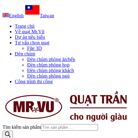
English
Taiwan
Trang chủ
Về quạt Mr.Vũ
Dự án tiêu biểu
Tư vấn chọn quạt
File 3D
Đèn chùm
Đèn chùm phòng ăn/bếp
Đèn chùm phòng họp
Đèn chùm phòng khách
Đèn chùm phòng ngủ
Công trình thi công
Tìm kiếm sản phẩm