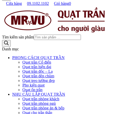
Cửa hàng
09.1102.1102
Giỏ hàng
0
Tìm kiếm sản phẩm
Danh mục
PHONG CÁCH QUẠT TRẦN
Quạt trần Cổ điển
Quạt trần hiện đại
Quạt trần độc – Lạ
Quạt trần đèn chùm
Quạt treo tường đẹp
Phụ kiện quạt
Quạt ốp trần
NHU CẦU LẮP QUẠT TRẦN
Quạt trần phòng khách
Quạt trần phòng ngủ
Quạt trần phòng ăn & bếp
Quạt cho trần thấp