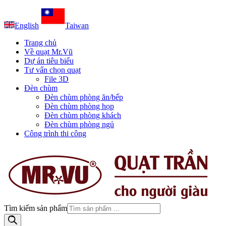
English
Taiwan
Trang chủ
Về quạt Mr.Vũ
Dự án tiêu biểu
Tư vấn chọn quạt
File 3D
Đèn chùm
Đèn chùm phòng ăn/bếp
Đèn chùm phòng họp
Đèn chùm phòng khách
Đèn chùm phòng ngủ
Công trình thi công
Tìm kiếm sản phẩm