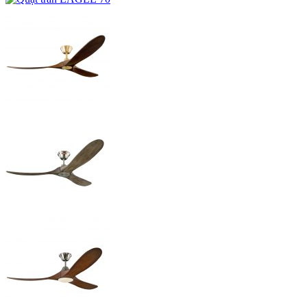
Địa chỉ:
70bis Trần Đình Xu, Phường Cầu Ông Lãnh,
TP.HCM
Email:
le@mrvu.vn
Mua Hàng:
1102.1102
Thắc mắc khiếu nại:
234.8 886
Bảo hành:
234.8886