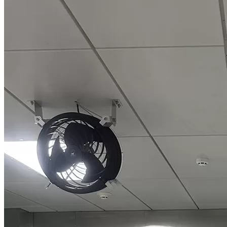
học, giúp tạo luồng gió mạnh nhưng vẫn êm và ổn định.
Thông số kỹ thuật đồng bộ theo sản phẩm KOSMO:
Đường kính cánh: 7.
3m.
Số lượng cánh:
6 cánh nhôm hợp kim.
Công suất:
~1.5kW.
Lưu lượng gió:
lên đến 13.000 – 15.000 m³/phút.
Tốc độ quay:
~50–60 vòng/phút.
Động cơ:
Điện áp:
220V/380V.
Độ ồn:
<40dB.
Điểm nổi bật của dòng 7m3 là sử dụng động cơ nam châm vĩnh cửu
(PMSM), giúp giảm tiêu hao điện năng và tăng độ bền so với động
cơ hộp số truyền thống. Thiết kế cánh lớn tạo luồng gió dạng hình
nón, phân bổ đều xuống sàn và lan tỏa ra xung quanh. Trong thực
tế, một quạt quạt trần công nghiệp 7m có thể thay thế 30–40 quạt
nhỏ, phù hợp cho các công trình cần tối ưu chi phí vận hành dài
hạn.