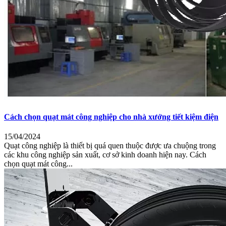
Vận hành êm, phù hợp không gian cao cấp:
Độ ồn thấp
dưới 40dB, đảm bảo không ảnh hưởng đến trải nghiệm khách
hàng tại nhà hàng, khách sạn.
An toàn nhiều lớp:
Hệ thống treo, dây cáp và cơ cấu khóa
được thiết kế theo tiêu chuẩn an toàn, đảm bảo vận hành ổn
định trong thời gian dài.
Cách chọn quạt mát công nghiệp cho nhà xưởng tiết kiệm điện
15/04/2024
Quạt công nghiệp là thiết bị quá quen thuộc được ưa chuộng trong
các khu công nghiệp sản xuất, cơ sở kinh doanh hiện nay. Cách
chọn quạt mát công...