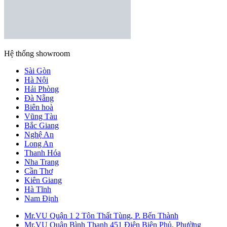
Hệ thống showroom
Sài Gòn
Hà Nội
Hải Phòng
Đà Nẵng
Biên hoà
Vũng Tàu
Bắc Giang
Nghệ An
Long An
Thanh Hóa
Nha Trang
Cần Thơ
Kiên Giang
Hà Tĩnh
Nam Định
Mr.VU Quận 1
2 Tôn Thất Tùng, P. Bến Thành
Mr.VU Quận Bình Thạnh
451 Điện Biên Phủ, Phường