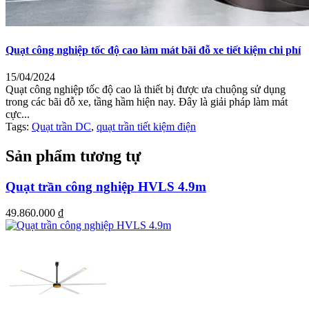
dụng tiêu biểu:
Sảnh khách sạn:
Tạo không gian thông thoáng, sang trọng
và giảm tải cho máy lạnh.
Quạt công nghiệp tốc độ cao làm mát bãi đỗ xe tiết kiệm chi phí
Trung tâm triển lãm:
Đảm bảo lưu thông khí cho hàng ngàn
người tham quan cùng lúc.
Nhà kho cao cấp:
Bảo vệ hàng hóa khỏi hư hỏng do nhiệt
15/04/2024
độ và độ ẩm quá cao.
Quạt công nghiệp tốc độ cao là thiết bị được ưa chuộng sử dụng
Nhà ga, sân bay:
Cung cấp luồng gió mát mẻ tại các khu
trong các bãi đỗ xe, tầng hầm hiện nay. Đây là giải pháp làm mát
vực chờ công cộng rộng lớn.
cực...
Tags:
Quạt trần DC
,
quạt trần tiết kiệm điện
Sản phẩm tương tự
Quạt trần công nghiệp HVLS 4.9m
49.860.000
₫