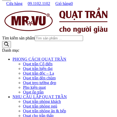
Cửa hàng
09.1102.1102
Giỏ hàng
0
Tìm kiếm sản phẩm
Danh mục
PHONG CÁCH QUẠT TRẦN
Quạt trần Cổ điển
Quạt trần hiện đại
Quạt trần độc – Lạ
Quạt trần đèn chùm
Quạt treo tường đẹp
Phụ kiện quạt
Quạt ốp trần
NHU CẦU LẮP QUẠT TRẦN
Quạt trần phòng khách
Quạt trần phòng ngủ
Quạt trần phòng ăn & bếp
Quạt cho trần thấp