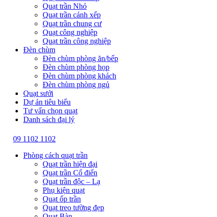
Quạt trần Nhỏ
Quạt trần cánh xếp
Quạt trần chung cư
Quạt công nghiệp
Quạt trần công nghiệp
Đèn chùm
Đèn chùm phòng ăn/bếp
Đèn chùm phòng họp
Đèn chùm phòng khách
Đèn chùm phòng ngủ
Quạt sưởi
Dự án tiêu biểu
Tư vấn chọn quạt
Danh sách đại lý
09 1102 1102
Phòng cách quạt trần
Quạt trần hiện đại
Quạt trần Cổ điển
Quạt trần độc – Lạ
Phụ kiện quạt
Quạt ốp trần
Quạt treo tường đẹp
Quạt Bàn