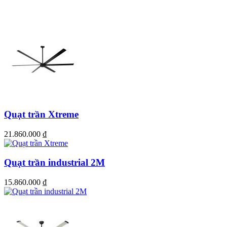
Quạt trần Xtreme
21.860.000
₫
Quạt trần industrial 2M
15.860.000
₫
Giải pháp làm mát tối ưu cho nhà xưởng, kho vận hoặc các sảnh chờ 
lớn
>>> Xem thêm: