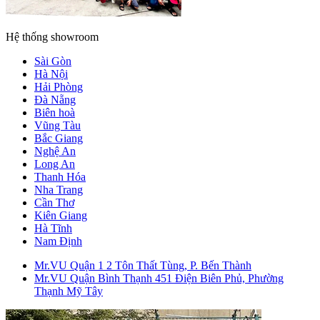
Hệ thống showroom
Sài Gòn
Hà Nội
Hải Phòng
Đà Nẵng
Biên hoà
Vũng Tàu
Bắc Giang
Nghệ An
Long An
Quạt đèn cho chung cư
WAVE làm sáng bừng không gian phòng khác
Thanh Hóa
Nha Trang
Cần Thơ
Kiên Giang
Hà Tĩnh
Nam Định
Mr.VU Quận 1
2 Tôn Thất Tùng, P. Bến Thành
Mr.VU Quận Bình Thạnh
451 Điện Biên Phủ, Phường
Thạnh Mỹ Tây