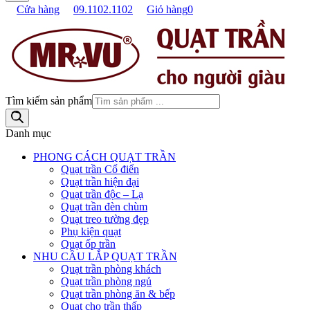
Cửa hàng
09.1102.1102
Giỏ hàng
0
Tìm kiếm sản phẩm
Danh mục
PHONG CÁCH QUẠT TRẦN
Quạt trần Cổ điển
Quạt trần hiện đại
Quạt trần độc – Lạ
Quạt trần đèn chùm
Quạt treo tường đẹp
Phụ kiện quạt
Quạt ốp trần
NHU CẦU LẮP QUẠT TRẦN
Quạt trần phòng khách
Quạt trần phòng ngủ
Quạt trần phòng ăn & bếp
Quạt cho trần thấp