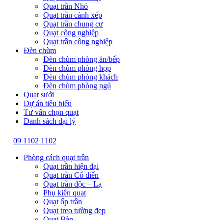
Quạt trần Nhỏ
Quạt trần cánh xếp
Quạt trần chung cư
Quạt công nghiệp
Quạt trần công nghiệp
Đèn chùm
Đèn chùm phòng ăn/bếp
Đèn chùm phòng họp
Đèn chùm phòng khách
Đèn chùm phòng ngủ
Quạt sưởi
Dự án tiêu biểu
Tư vấn chọn quạt
Danh sách đại lý
09 1102 1102
Phòng cách quạt trần
Quạt trần hiện đại
Quạt trần Cổ điển
Quạt trần độc – Lạ
Phụ kiện quạt
Quạt ốp trần
Quạt treo tường đẹp
Quạt Bàn