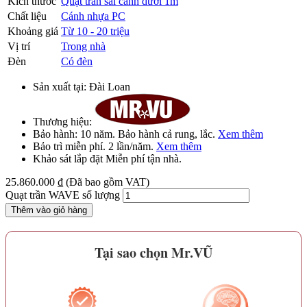
Kích thước
Quạt trần sải cánh dưới 1m
Chất liệu
Cánh nhựa PC
Khoảng giá
Từ 10 - 20 triệu
Vị trí
Trong nhà
Đèn
Có đèn
Sản xuất tại:
Đài Loan
Thương hiệu:
Bảo hành:
10 năm
. Bảo hành cả rung, lắc.
Xem thêm
Bảo trì
miễn phí
. 2 lần/năm.
Xem thêm
Khảo sát lắp đặt
Miễn phí
tận nhà.
25.860.000
₫
(Đã bao gồm VAT)
Quạt trần WAVE số lượng
Thêm vào giỏ hàng
Tại sao chọn Mr.VŨ