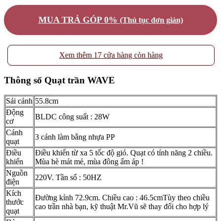
MUA TRẢ GÓP 0%
(Thủ tục đơn giản)
Xem thêm 17 cửa hàng còn hàng
Thông số Quạt trần WAVE
Sải cánh
55.8cm
Động
BLDC công suất : 28W
cơ
Cánh
3 cánh làm bằng nhựa PP
quạt
Điều
Điều khiển từ xa 5 tốc độ gió. Quạt có tính năng 2 chiều.
khiển
Mùa hè mát mẻ, mùa đông ấm áp !
Nguồn
220V. Tần số : 50HZ
điện
Kích
Đường kính 72.9cm. Chiều cao : 46.5cmTùy theo chiều
thước
cao trần nhà bạn, kỹ thuật Mr.Vũ sẽ thay đổi cho hợp lý
quạt