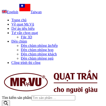
English
Taiwan
Trang chủ
Về quạt Mr.Vũ
Dự án tiêu biểu
Tư vấn chọn quạt
File 3D
Đèn chùm
Đèn chùm phòng ăn/bếp
Đèn chùm phòng họp
Đèn chùm phòng khách
Đèn chùm phòng ngủ
Công trình thi công
Tìm kiếm sản phẩm