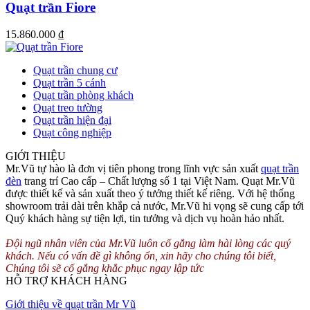
Quạt trần Fiore
15.860.000
₫
Quạt trần chung cư
Quạt trần 5 cánh
Quạt trần phòng khách
Quạt treo tường
Quạt trần hiện đại
Quạt công nghiệp
GIỚI THIỆU
Mr.Vũ tự hào là đơn vị tiên phong trong lĩnh vực sản xuất
quạt trần
đèn
trang trí Cao cấp – Chất lượng số 1 tại Việt Nam. Quạt Mr.Vũ
được thiết kế và sản xuất theo ý tưởng thiết kế riêng. Với hệ thống
showroom trải dài trên khắp cả nước, Mr.Vũ hi vọng sẽ cung cấp tới
Quý khách hàng sự tiện lợi, tin tưởng và dịch vụ hoàn hảo nhất.
Đội ngũ nhân viên của Mr.Vũ luôn cố gắng làm hài lòng các quý
khách. Nếu có vấn đề gì không ổn, xin hãy cho chúng tôi biết,
Chúng tôi sẽ cố gắng khắc phục ngay lập tức
HỖ TRỢ KHÁCH HÀNG
Giới thiệu về quạt trần Mr Vũ