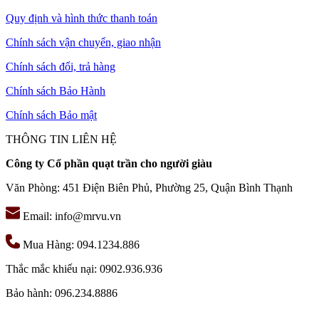
Quy định và hình thức thanh toán
Mẫu quạt đèn led hiện đại WAVE
Chính sách vận chuyển, giao nhận
Chính sách đổi, trả hàng
Chính sách Bảo Hành
Chính sách Bảo mật
THÔNG TIN LIÊN HỆ
Công ty Cổ phần quạt trần cho người giàu
Văn Phòng: 451 Điện Biên Phủ, Phường 25, Quận Bình Thạnh
Email: info@mrvu.vn
Mua Hàng: 094.1234.886
Thắc mắc khiếu nại: 0902.936.936
Bảo hành: 096.234.8886