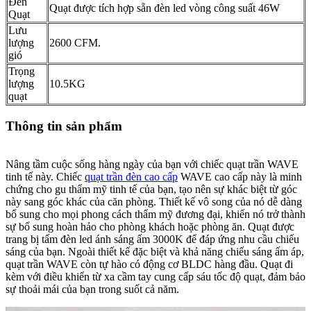
Đèn
Quạt được tích hợp sẵn đèn led vòng công suất 46W
Quạt
Lưu
lượng
2600 CFM.
gió
Trọng
lượng
10.5KG
quạt
Thông tin sản phẩm
Nâng tầm cuộc sống hàng ngày của bạn với chiếc quạt trần WAVE
tinh tế này. Chiếc
quạt trần đèn cao cấp
WAVE cao cấp này là minh
chứng cho gu thẩm mỹ tinh tế của bạn, tạo nên sự khác biệt từ góc
này sang góc khác của căn phòng. Thiết kế vô song của nó dễ dàng
bổ sung cho mọi phong cách thẩm mỹ đương đại, khiến nó trở thành
sự bổ sung hoàn hảo cho phòng khách hoặc phòng ăn. Quạt được
trang bị tấm đèn led ánh sáng ấm 3000K để đáp ứng nhu cầu chiếu
sáng của bạn. Ngoài thiết kế đặc biệt và khả năng chiếu sáng ấm áp,
quạt trần WAVE còn tự hào có động cơ BLDC hàng đầu. Quạt đi
kèm với điều khiển từ xa cầm tay cung cấp sáu tốc độ quạt, đảm bảo
sự thoải mái của bạn trong suốt cả năm.