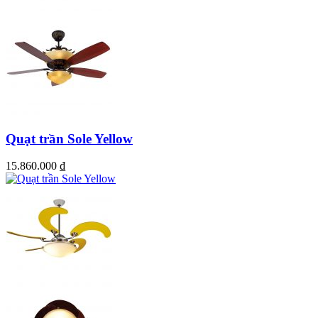
Quạt trần Sole Yellow
15.860.000
₫
Đèn Led bao quanh quạt ánh sáng ấm