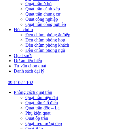
Quạt trần Nhỏ
Quạt trần cánh xếp
Quạt trần chung cư
Quạt công nghiệp
Quạt trần công nghiệp
Đèn chùm
Đèn chùm phòng ăn/bếp
Đèn chùm phòng họp
Đèn chùm phòng khách
Đèn chùm phòng ngủ
Quạt sưởi
Dự án tiêu biểu
Tư vấn chọn quạt
Danh sách đại lý
09 1102 1102
Phòng cách quạt trần
Quạt trần hiện đại
Quạt trần Cổ điển
Quạt trần độc – Lạ
Phụ kiện quạt
Quạt ốp trần
Quạt treo tường đẹp
Quạt Bàn