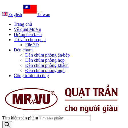
English
Taiwan
Trang chủ
Về quạt Mr.Vũ
Dự án tiêu biểu
Tư vấn chọn quạt
File 3D
Đèn chùm
Đèn chùm phòng ăn/bếp
Đèn chùm phòng họp
Đèn chùm phòng khách
Đèn chùm phòng ngủ
Công trình thi công
Tìm kiếm sản phẩm