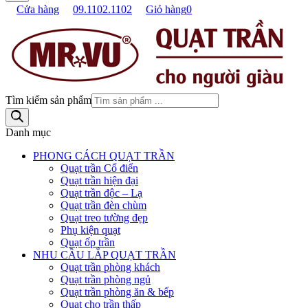
Cửa hàng
09.1102.1102
Giỏ hàng
0
Tìm kiếm sản phẩm
Danh mục
PHONG CÁCH QUẠT TRẦN
Quạt trần Cổ điển
Quạt trần hiện đại
Quạt trần độc – Lạ
Quạt trần đèn chùm
Quạt treo tường đẹp
Phụ kiện quạt
Quạt ốp trần
NHU CẦU LẮP QUẠT TRẦN
Quạt trần phòng khách
Quạt trần phòng ngủ
Quạt trần phòng ăn & bếp
Quạt cho trần thấp