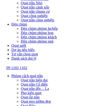
Quạt trần Nhỏ
Quạt trần cánh xếp
Quạt trần chung cư
Quạt công nghiệp
Quạt trần công nghiệp
Đèn chùm
Đèn chùm phòng ăn/bếp
Đèn chùm phòng họp
Đèn chùm phòng khách
Đèn chùm phòng ngủ
Quạt sưởi
Dự án tiêu biểu
Tư vấn chọn quạt
Danh sách đại lý
09 1102 1102
Phòng cách quạt trần
Quạt trần hiện đại
Quạt trần Cổ điển
Quạt trần độc – Lạ
Phụ kiện quạt
Quạt ốp trần
Quạt treo tường đẹp
Quạt Bàn