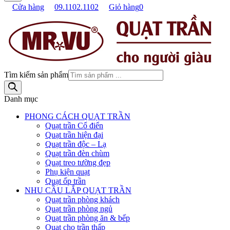
Cửa hàng
09.1102.1102
Giỏ hàng
0
Tìm kiếm sản phẩm
Danh mục
PHONG CÁCH QUẠT TRẦN
Quạt trần Cổ điển
Quạt trần hiện đại
Quạt trần độc – Lạ
Quạt trần đèn chùm
Quạt treo tường đẹp
Phụ kiện quạt
Quạt ốp trần
NHU CẦU LẮP QUẠT TRẦN
Quạt trần phòng khách
Quạt trần phòng ngủ
Quạt trần phòng ăn & bếp
Quạt cho trần thấp