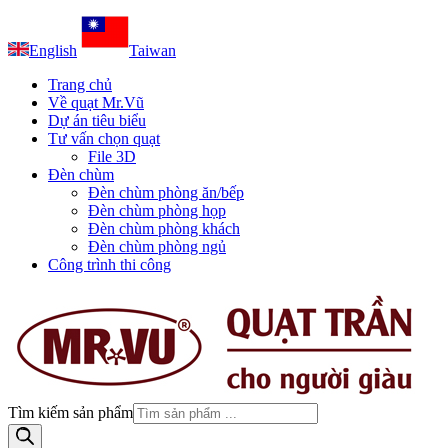
English
Taiwan
Trang chủ
Về quạt Mr.Vũ
Dự án tiêu biểu
Tư vấn chọn quạt
File 3D
Đèn chùm
Đèn chùm phòng ăn/bếp
Đèn chùm phòng họp
Đèn chùm phòng khách
Đèn chùm phòng ngủ
Công trình thi công
Tìm kiếm sản phẩm