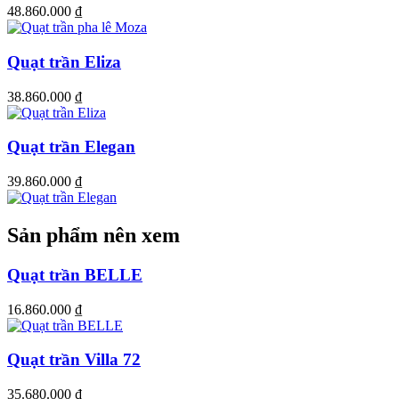
48.860.000
₫
Quạt trần Eliza
Đèn chùm kèm
quạt pha lê
Crystal lấp lánh sang trọng lại làm mát
hiệu quả – sản phẩm độc lạ đến từ thương hiệu Mr.Vũ. Crystal là
38.860.000
₫
một chiếc đèn chùm sống động, lôi cuốn, lấp đầy không gian nội
thất với cá tính và sự tinh tế trang nhã, khiến món đồ này trở thành
sự bổ sung hoàn hảo cho không gian của bạn.
Quạt trần Elegan
39.860.000
₫
Sản phẩm nên xem
Quạt trần BELLE
16.860.000
₫
Quạt trần Villa 72
35.680.000
₫