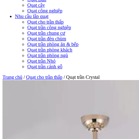
Quạt cây
Quạt công nghiệp
Nhu cầu lắp quạt
Quạt cho trần thấp
Quạt trần công nghiệp
Quạt trần chung cư
Quạt trần đèn chùm
Quạt trần phòng ăn & bếp
Quạt trần phòng khách
Quạt trần phòng ngủ
Quạt trần Nhỏ
Quạt trần cánh gỗ
Trang chủ
/
Quạt cho trần thấp
/
Quạt trần Crystal