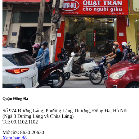
Quận Đống Đa
Số 974 Đường Láng, Phường Láng Thượng, Đống Đa, Hà Nội
(Ngã 3 Đường Láng và Chùa Láng)
Tel: 09.1102.1102
Mở cửa: 8h30-20h30
Xem bản đồ