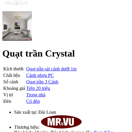
Quạt trần Crystal
Kích thước
Quạt trần sải cánh dưới 1m
Chất liệu
Cánh nhựa PC
Số cánh
Quạt trần 3 Cánh
Khoảng giá
Trên 20 triệu
Vị trí
Trong nhà
Đèn
Có đèn
Sản xuất tại:
Đài Loan
Thương hiệu: