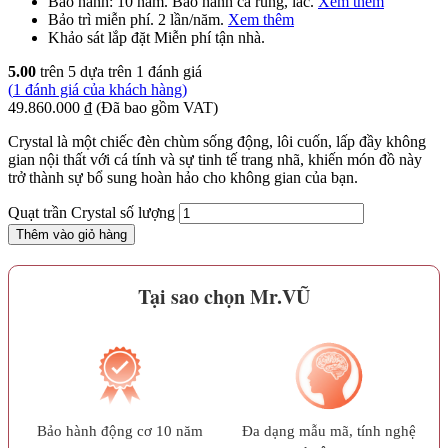
Bảo hành:
10 năm
. Bảo hành cả rung, lắc.
Xem thêm
Bảo trì
miễn phí
. 2 lần/năm.
Xem thêm
Khảo sát lắp đặt
Miễn phí
tận nhà.
5.00
trên 5 dựa trên
1
đánh giá
(
1
đánh giá của khách hàng)
49.860.000
₫
(Đã bao gồm VAT)
Crystal là một chiếc đèn chùm sống động, lôi cuốn, lấp đầy không
gian nội thất với cá tính và sự tinh tế trang nhã, khiến món đồ này
trở thành sự bổ sung hoàn hảo cho không gian của bạn.
Quạt trần Crystal số lượng
Thêm vào giỏ hàng
Tại sao chọn Mr.VŨ
Bảo hành động cơ 10 năm
Đa dạng mẫu mã, tính nghệ