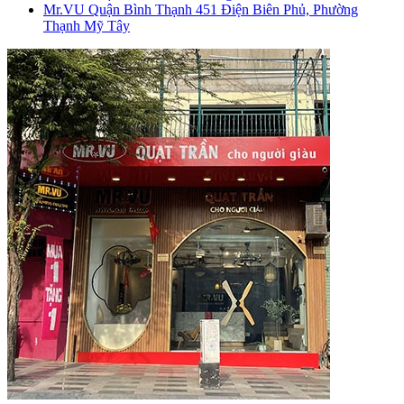
Mr.VU Quận Bình Thạnh
451 Điện Biên Phủ, Phường
Thạnh Mỹ Tây