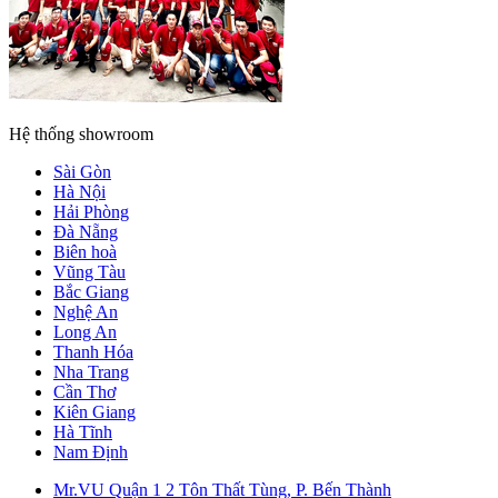
Hệ thống showroom
Sài Gòn
Hà Nội
Hải Phòng
Đà Nẵng
Biên hoà
Vũng Tàu
Bắc Giang
Nghệ An
Long An
Thanh Hóa
Nha Trang
Cần Thơ
Kiên Giang
Hà Tĩnh
Nam Định
Mr.VU Quận 1
2 Tôn Thất Tùng, P. Bến Thành