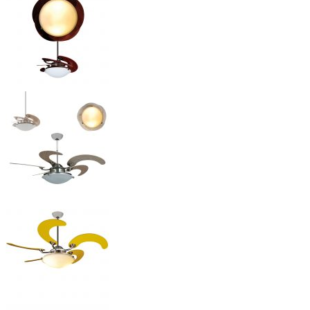
Đèn chùm pha lê có kèm quạt – Crystal
Liên hệ ngay với Mr.Vũ để sở hữu
quạt trần đẹp
– Bảo hành 10
năm – Miễn phí lắp đặt – Tư vấn nhanh: 09.1102.1102