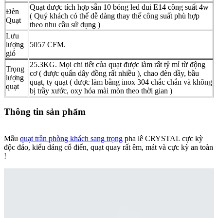
Quạt được tích hợp sẵn 10 bóng led đui E14 công suất 4w
Đèn
( Quý khách có thể dễ dàng thay thế công suất phù hợp
Quạt
theo nhu cầu sử dụng )
Lưu
lượng
5057 CFM.
gió
25.3KG. Mọi chi tiết của quạt được làm rất tỷ mỉ từ động
Trọng
cơ ( được quấn dây đồng rất nhiều ), chao đèn dầy, bầu
lượng
quạt, ty quạt ( được làm bằng inox 304 chắc chắn và không
quạt
bị trầy xước, oxy hóa mài mòn theo thời gian )
Thông tin sản phẩm
Mẫu
quạt trần phòng khách sang trọng
pha lê CRYSTAL cực kỳ
độc đáo, kiểu dáng cổ điển, quạt quay rất êm, mát và cực kỳ an toàn
!