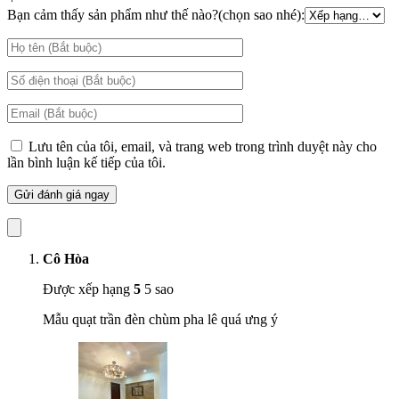
Bạn cảm thấy sản phẩm như thế nào?(chọn sao nhé):
Quạt trần pha lê đẳng cấp Crystal – Sáng bừng không gian sống
Crystal mang đến cảm giác đương đại với cả đèn và quạt. Một tầng
pha lê mặt trong suốt được bổ sung với quạt ba cánh, với sải cánh
28 inch, được hoàn thiện bằng Niken đánh bóng. 221 vòng/phút,
3104 CFM và 30 watt. Có thể điều chỉnh độ sáng bằng điều khiển
từ xa đi kèm.
Lưu tên của tôi, email, và trang web trong trình duyệt này cho
lần bình luận kế tiếp của tôi.
Cô Hòa
Được xếp hạng
5
5 sao
Mẫu quạt trần đèn chùm pha lê quá ưng ý