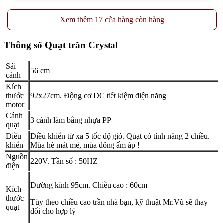
Xem thêm 17 cửa hàng còn hàng
Thông số Quạt trần Crystal
Sải
56 cm
cánh
Kích
thước
92x27cm. Động cơ DC tiết kiệm điện năng
motor
Cánh
3 cánh làm bằng nhựa PP
quạt
Điều
Điều khiển từ xa 5 tốc độ gió. Quạt có tính năng 2 chiều.
khiển
Mùa hè mát mẻ, mùa đông ấm áp !
Nguồn
220V. Tần số : 50HZ
điện
Đường kính 95cm. Chiều cao : 60cm
Kích
thước
Tùy theo chiều cao trần nhà bạn, kỹ thuật Mr.Vũ sẽ thay
quạt
đổi cho hợp lý