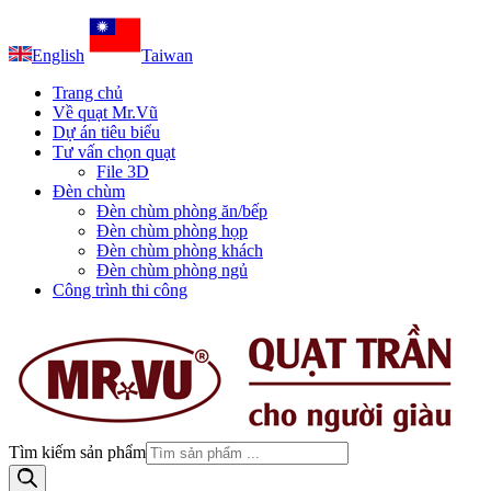
English
Taiwan
Trang chủ
Về quạt Mr.Vũ
Dự án tiêu biểu
Tư vấn chọn quạt
File 3D
Đèn chùm
Đèn chùm phòng ăn/bếp
Đèn chùm phòng họp
Đèn chùm phòng khách
Đèn chùm phòng ngủ
Công trình thi công
Tìm kiếm sản phẩm