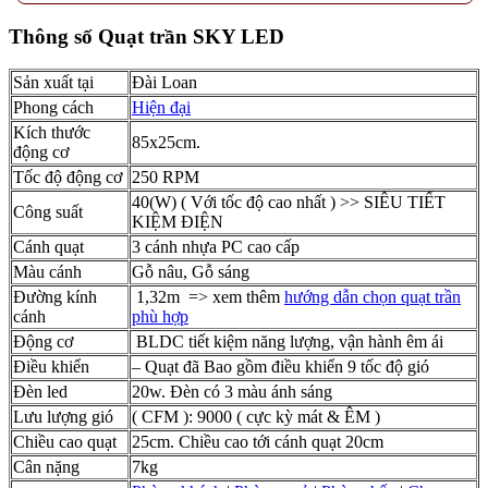
Thông số Quạt trần SKY LED
Sản xuất tại
Đài Loan
Phong cách
Hiện đại
Kích thước
85x25cm.
động cơ
Tốc độ động cơ
250 RPM
40(W) ( Với tốc độ cao nhất ) >> SIÊU TIẾT
Công suất
KIỆM ĐIỆN
Cánh quạt
3 cánh nhựa PC cao cấp
Màu cánh
Gỗ nâu, Gỗ sáng
Đường kính
1,32m => xem thêm
hướng dẫn chọn quạt trần
cánh
phù hợp
Động cơ
BLDC tiết kiệm năng lượng, vận hành êm ái
Điều khiển
– Quạt đã Bao gồm điều khiển 9 tốc độ gió
Đèn led
20w. Đèn có 3 màu ánh sáng
Lưu lượng gió
( CFM ): 9000 ( cực kỳ mát & ÊM )
Chiều cao quạt
25cm. Chiều cao tới cánh quạt 20cm
Cân nặng
7kg