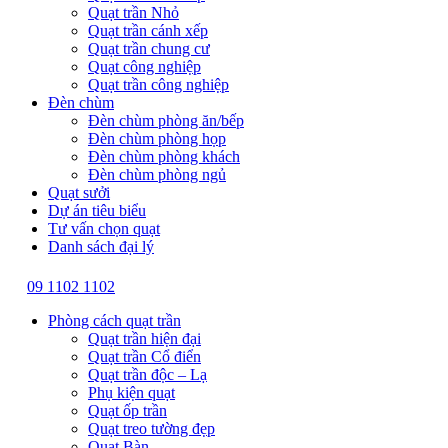
Quạt trần Nhỏ
Quạt trần cánh xếp
Quạt trần chung cư
Quạt công nghiệp
Quạt trần công nghiệp
Đèn chùm
Đèn chùm phòng ăn/bếp
Đèn chùm phòng họp
Đèn chùm phòng khách
Đèn chùm phòng ngủ
Quạt sưởi
Dự án tiêu biểu
Tư vấn chọn quạt
Danh sách đại lý
09 1102 1102
Phòng cách quạt trần
Quạt trần hiện đại
Quạt trần Cổ điển
Quạt trần độc – Lạ
Phụ kiện quạt
Quạt ốp trần
Quạt treo tường đẹp
Quạt Bàn