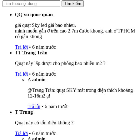
Tìm kiếm
QQ
vu quoc quan
giá quạt Sky led giá bao nhieu.
minh muốn gắn ở trền cao 2.7m đươc khong. anh ơ TPHCM
có gắn khong
Trả lời
•
6 năm trước
TT
Trang Trần
Quạt này lắp được cho phòng bao nhiêu m2 ?
Trả lời
•
6 năm trước
A
admin
@Trang Trần: quạt SKY mát trong diện thích khoảng
12-16m2 ạ!
Trả lời
•
6 năm trước
T
Trung
Quạt này có tốn điện không ?
Trả lời
•
6 năm trước
A
admin