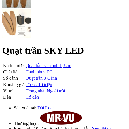
Quạt trần SKY LED
Kích thước
Quạt trần sải cánh 1,32m
Chất liệu
Cánh nhựa PC
Số cánh
Quạt trần 3 Cánh
Khoảng giá
Từ 6 - 10 triệu
Vị trí
Trong nhà
,
Ngoài trời
Đèn
Có đèn
Sản xuất tại:
Đài Loan
Thương hiệu:
Bảo hành:
10 năm
. Bảo hành cả rung, lắc.
Xem thêm