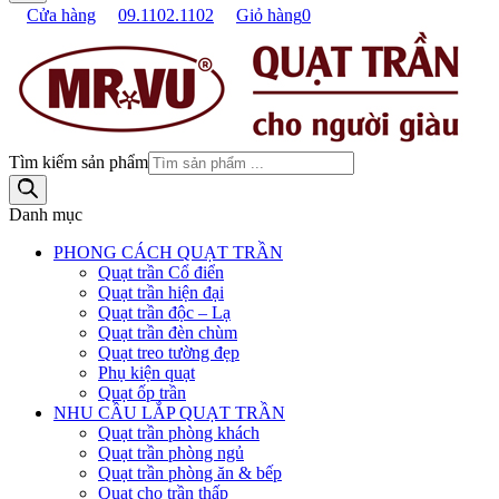
Cửa hàng
09.1102.1102
Giỏ hàng
0
Tìm kiếm sản phẩm
Danh mục
PHONG CÁCH QUẠT TRẦN
Quạt trần Cổ điển
Quạt trần hiện đại
Quạt trần độc – Lạ
Quạt trần đèn chùm
Quạt treo tường đẹp
Phụ kiện quạt
Quạt ốp trần
NHU CẦU LẮP QUẠT TRẦN
Quạt trần phòng khách
Quạt trần phòng ngủ
Quạt trần phòng ăn & bếp
Quạt cho trần thấp