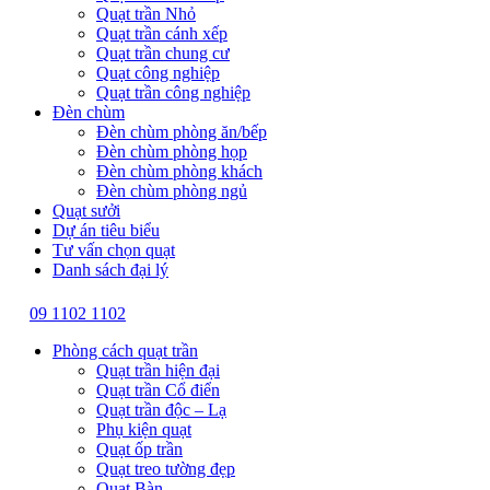
Quạt trần Nhỏ
Quạt trần cánh xếp
Quạt trần chung cư
Quạt công nghiệp
Quạt trần công nghiệp
Đèn chùm
Đèn chùm phòng ăn/bếp
Đèn chùm phòng họp
Đèn chùm phòng khách
Đèn chùm phòng ngủ
Quạt sưởi
Dự án tiêu biểu
Tư vấn chọn quạt
Danh sách đại lý
09 1102 1102
Phòng cách quạt trần
Quạt trần hiện đại
Quạt trần Cổ điển
Quạt trần độc – Lạ
Phụ kiện quạt
Quạt ốp trần
Quạt treo tường đẹp
Quạt Bàn