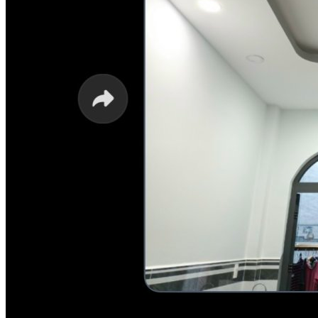
5 cánh quạt của THIN như những cánh hoa bé nhỏ, xinh xắn
kết hợp cùng màu trắng nhẹ nhàng, tinh khiết và màu nâu gỗ
sang trọng, cổ điển tạo nên tổng thể chiếc quạt duyên dáng,
trang nhã. Với vẻ đẹp này, THIN rất thích hợp lắp đặt cho
phòng ngủ, phòng ăn, phòng khách chung cư trần thấp,
phòng khách sạn, phòng cho bé…
ĐỘNG CƠ ALUMINIUM BỀN BỈ, TẢN NHIỆT TỐT
Không giống như những dòng quạt khác trên thị
trường,
Quạt trần Mr.Vũ
tự tìm hướng đi riêng cho mình bằng
cách đầu tư vào chất lượng sản phẩm. Động cơ của Mr.Vũ
được làm bằng Aluminium cao cấp, áp dụng công nghệ hiện
đại nhất hiện nay nên lúc quạt vận hành vô cùng êm ái, quay
nhanh gấp 3 lần động cơ quạt trang trí thông thường, giúp
tạo ra lượng gió lớn lan tỏa khắp căn phòng và quan trọng là
không hề có tiếng động khi quay.