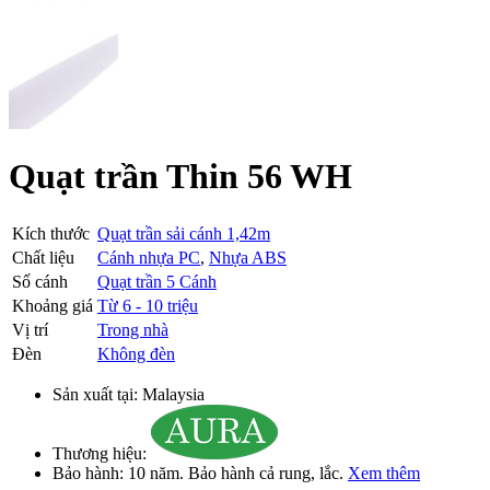
Quạt trần Thin 56 WH
Kích thước
Quạt trần sải cánh 1,42m
Chất liệu
Cánh nhựa PC
,
Nhựa ABS
Số cánh
Quạt trần 5 Cánh
Khoảng giá
Từ 6 - 10 triệu
Vị trí
Trong nhà
Đèn
Không đèn
Sản xuất tại:
Malaysia
Thương hiệu:
Bảo hành:
10 năm
. Bảo hành cả rung, lắc.
Xem thêm