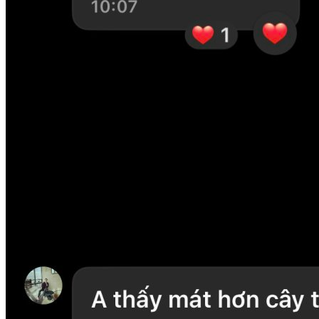
Tất cả các mẫu quạt trần của Mr.Vũ, thời gian bảo hành lên
tới 10 năm, có CO CQ chứng nhận nguồn gốc xuất xứ và
chất lượng sản phẩm ( xin lưu ý : quạt Trung Quốc không có
chứng nhận này!) nên quý khách hoàn toàn yên tâm khi mua
hàng và sử dụng.
Quạt trần THIN sử dụng động cơ DC giúp tiết kiệm tới 70%
điện năng tiêu thụ, giúp quý khách hàng không cần phải lo
lắng nhiều về hóa đơn tiền điện. Công suất của quạt trần
THIN chỉ 40W nhưng gió vẫn rất mát và êm do động cơ
Aluminium bền bỉ và thiết kế cánh cong đặc biệt – lực đẩy
cao hơn, giúp đẩy gió mạnh.
THIẾT KẾ XINH XẮN, ĐÁNG YÊU, HIỆN ĐẠI NHƯ
NHỮNG BÔNG HOA MÙA XUÂN
Được lấy ý tưởng từ những bông hoa mùa xuân nở rộ, THIN
dễ dàng khiến cho chủ nhân đắm say vẻ đẹp nhỏ nhắn đáng
yêu của mình. Nhìn nàng ấy bé nhỏ như thế nhưng lượng
gió tỏa ra khiến chúng ta phải trầm trồ : “Nhỏ mà có võ!”