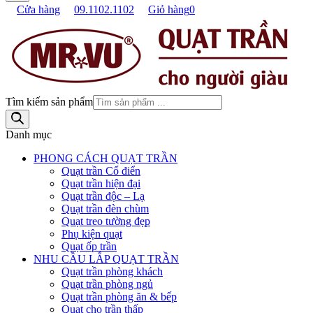
Cửa hàng
09.1102.1102
Giỏ hàng
0
Tìm kiếm sản phẩm
Danh mục
PHONG CÁCH QUẠT TRẦN
Quạt trần Cổ điển
Quạt trần hiện đại
Quạt trần độc – Lạ
Quạt trần đèn chùm
Quạt treo tường đẹp
Phụ kiện quạt
Quạt ốp trần
NHU CẦU LẮP QUẠT TRẦN
Quạt trần phòng khách
Quạt trần phòng ngủ
Quạt trần phòng ăn & bếp
Quạt cho trần thấp