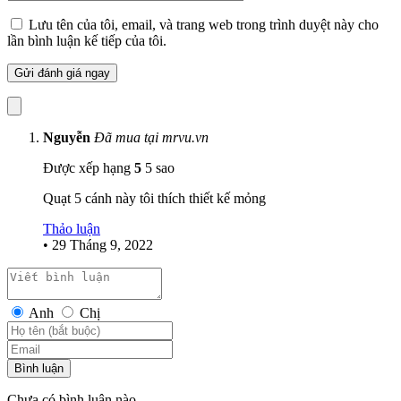
Lưu tên của tôi, email, và trang web trong trình duyệt này cho
ĐIỀU KHIỂN 6 TỐC ĐỘ
lần bình luận kế tiếp của tôi.
Quạt trần
THIN
được sử dụng điều khiển từ xa 6 tốc độ gió,
được sản xuất ở Đài Loan nên chất lượng vô cùng tốt, nút
bấm nhạy, tín hiệu bắt xa lên tới 20m. Vì là hàng chính hãng
do Mr.Vũ sản xuất nên có thể dễ dàng thay thế, bảo trì ( nếu
có).
Nguyễn
Đã mua tại mrvu.vn
Được xếp hạng
5
5 sao
Quạt 5 cánh này tôi thích thiết kế mỏng
Thảo luận
•
29 Tháng 9, 2022
Anh
Chị
Bình luận
Chưa có bình luận nào