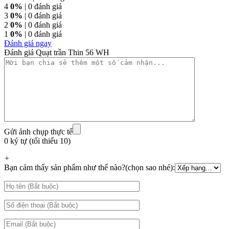
4
0%
| 0 đánh giá
3
0%
| 0 đánh giá
2
0%
| 0 đánh giá
1
0%
| 0 đánh giá
Đánh giá ngay
Đánh giá Quạt trần Thin 56 WH
Với những khách hàng yêu vẻ đẹp của những bông hoa thì
quạt trần
THIN
chắc chắn không thể thiếu trong nội thất căn
nhà mình. Hãy để cho quạt trần Mr.Vũ mang cả thiên nhiên
tươi mát vào căn nhà mình nhé !
THIN
có hai màu sắc cho bạn lựa chọn: màu trắng nhẹ
nhàng tinh khiết tựa những bông hoa nở khi sương sớm,
Gửi ảnh chụp thực tế
màu nâu gỗ cùng ốp màu đen như nhụy hoa cổ điển, sang
0 ký tự (tối thiểu 10)
trọng. Cả hai màu sắc đều dễ dàng đi vào từng thiết kế của
căn nhà bạn.
+
Bạn cảm thấy sản phẩm như thế nào?(chọn sao nhé):
CÁNH QUẠT
Với sải cánh 1m 42 cùng thiết kế cánh bằng nhựa ABS cao
cấp, THIN được vận hành rất êm ái và chuyển động nhẹ
nhàng. Cánh quạt đã được qua xử lí để tránh tình trạng cong
vênh, hỏng hóc trong quá trình sử dụng nên khách hàng
hoàn toàn yên tâm khi sử dụng.