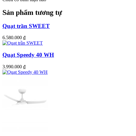
Sản phẩm tương tự
Quạt trần SWEET
6.580.000
₫
Quạt Speedy 40 WH
3.990.000
₫
Một trong những tính năng thông minh – hiện đại của quạt
trần đã được Mr.Vũ đưa vào những thiết kế của mình đó
chính là chế độ đảo chiều: tạo gió mát mẻ vào mùa hè và xua
tan nồm ẩm, lưu thông không khí vào mùa đông nên quạt
trần Mr.Vũ có thể được sử dụng quanh năm.
THÙNG QUẠT
Quạt trần Mr.Vũ đã chi tiền tỉ để sản xuất các thùng quạt có