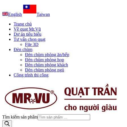
English
Taiwan
Trang chủ
Về quạt Mr.Vũ
Dự án tiêu biểu
Tư vấn chọn quạt
File 3D
Đèn chùm
Đèn chùm phòng ăn/bếp
Đèn chùm phòng họp
Đèn chùm phòng khách
Đèn chùm phòng ngủ
Công trình thi công
Tìm kiếm sản phẩm