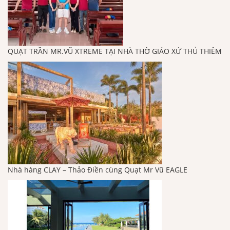
QUẠT TRẦN MR.VŨ XTREME TẠI NHÀ THỜ GIÁO XỨ THỦ THIÊM
Nhà hàng CLAY – Thảo Điền cùng Quạt Mr Vũ EAGLE