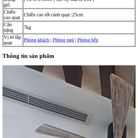
gió
Chiều
Chiều cao tới cánh quạt :25cm
cao quạt
Cân
7kg
nặng
Vị trí lắp
Phòng khách
|
Phòng ngủ
|
Phòng bếp
quạt
Thông tin sản phẩm