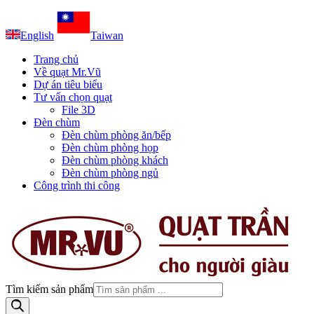
English
Taiwan
Trang chủ
Về quạt Mr.Vũ
Dự án tiêu biểu
Tư vấn chọn quạt
File 3D
Đèn chùm
Đèn chùm phòng ăn/bếp
Đèn chùm phòng họp
Đèn chùm phòng khách
Đèn chùm phòng ngủ
Công trình thi công
Tìm kiếm sản phẩm