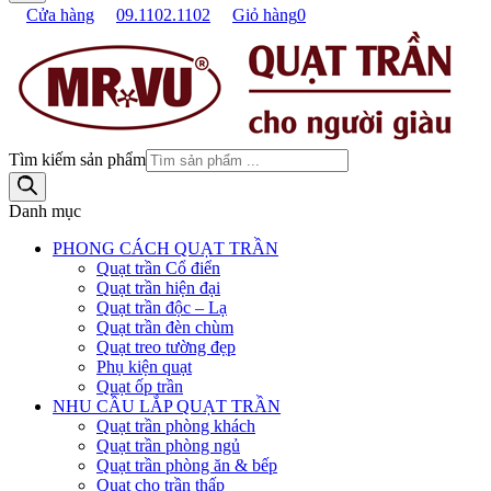
Cửa hàng
09.1102.1102
Giỏ hàng
0
Tìm kiếm sản phẩm
Danh mục
PHONG CÁCH QUẠT TRẦN
Quạt trần Cổ điển
Quạt trần hiện đại
Quạt trần độc – Lạ
Quạt trần đèn chùm
Quạt treo tường đẹp
Phụ kiện quạt
Quạt ốp trần
NHU CẦU LẮP QUẠT TRẦN
Quạt trần phòng khách
Quạt trần phòng ngủ
Quạt trần phòng ăn & bếp
Quạt cho trần thấp