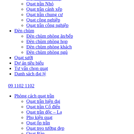
Quạt trần Nhỏ
Quạt trần cánh xếp
Quạt trần chung cư
Quạt công nghiệp
Quạt trần công nghiệp
Đèn chùm
Đèn chùm phòng ăn/bếp
Đèn chùm phòng họp
Đèn chùm phòng khách
Đèn chùm phòng ngủ
Quạt sưởi
Dự án tiêu biểu
Tư vấn chọn quạt
Danh sách đại lý
09 1102 1102
Phòng cách quạt trần
Quạt trần hiện đại
Quạt trần Cổ điển
Quạt trần độc – Lạ
Phụ kiện quạt
Quạt ốp trần
Quạt treo tường đẹp
Quạt Bàn