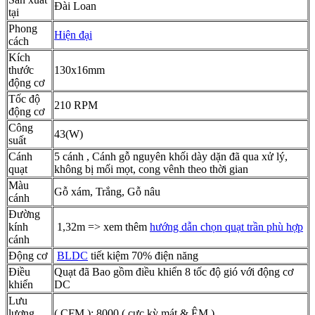
Đài Loan
tại
Phong
Hiện đại
cách
Kích
thước
130x16mm
động cơ
Tốc độ
210 RPM
động cơ
Công
43(W)
suất
Cánh
5 cánh , Cánh gỗ nguyên khối dày dặn đã qua xử lý,
quạt
không bị mối mọt, cong vênh theo thời gian
Màu
Gỗ xám, Trắng, Gỗ nâu
cánh
Đường
kính
1,32m => xem thêm
hướng dẫn chọn quạt trần phù hợp
cánh
Động cơ
BLDC
tiết kiệm 70% điện năng
Điều
Quạt đã Bao gồm điều khiển 8 tốc độ gió với động cơ
khiển
DC
Lưu
lượng
( CFM ): 8000 ( cực kỳ mát & ÊM )