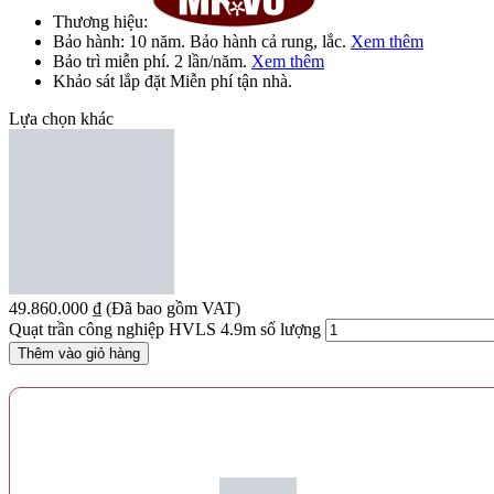
Thương hiệu:
Bảo hành:
10 năm
. Bảo hành cả rung, lắc.
Xem thêm
Bảo trì
miễn phí
. 2 lần/năm.
Xem thêm
Khảo sát lắp đặt
Miễn phí
tận nhà.
Lựa chọn khác
49.860.000
₫
(Đã bao gồm VAT)
Công suất, hiệu năng quạt cánh lớn 5m
Quạt trần công nghiệp HVLS 4.9m số lượng
Thêm vào giỏ hàng