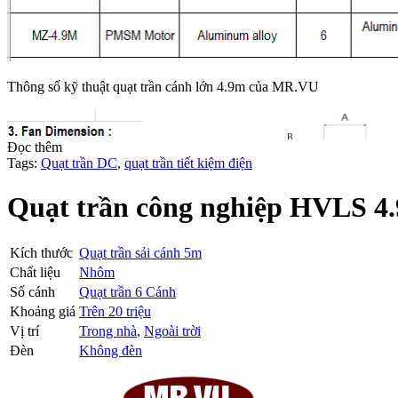
Thông số kỹ thuật quạt trần cánh lớn 4.9m của MR.VU
Đọc thêm
Tags:
Quạt trần DC
,
quạt trần tiết kiệm điện
Quạt trần công nghiệp HVLS 4
Kích thước
Quạt trần sải cánh 5m
Chất liệu
Nhôm
Số cánh
Quạt trần 6 Cánh
Khoảng giá
Trên 20 triệu
Vị trí
Trong nhà
,
Ngoài trời
Đèn
Không đèn