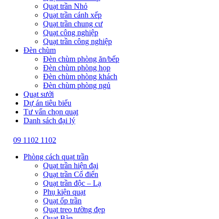
Quạt trần Nhỏ
Quạt trần cánh xếp
Quạt trần chung cư
Quạt công nghiệp
Quạt trần công nghiệp
Đèn chùm
Đèn chùm phòng ăn/bếp
Đèn chùm phòng họp
Đèn chùm phòng khách
Đèn chùm phòng ngủ
Quạt sưởi
Dự án tiêu biểu
Tư vấn chọn quạt
Danh sách đại lý
09 1102 1102
Phòng cách quạt trần
Quạt trần hiện đại
Quạt trần Cổ điển
Quạt trần độc – Lạ
Phụ kiện quạt
Quạt ốp trần
Quạt treo tường đẹp
Quạt Bàn