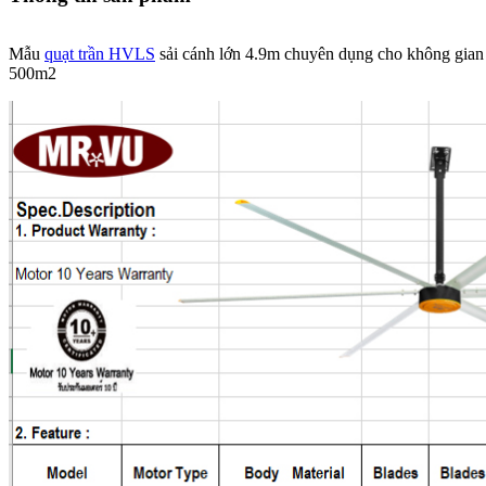
Mẫu
quạt trần HVLS
sải cánh lớn 4.9m chuyên dụng cho không gian 
500m2