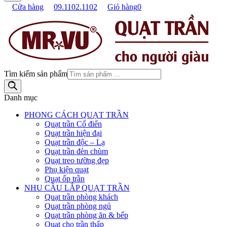
Cửa hàng
09.1102.1102
Giỏ hàng
0
Tìm kiếm sản phẩm
Danh mục
PHONG CÁCH QUẠT TRẦN
Quạt trần Cổ điển
Quạt trần hiện đại
Quạt trần độc – Lạ
Quạt trần đèn chùm
Quạt treo tường đẹp
Phụ kiện quạt
Quạt ốp trần
NHU CẦU LẮP QUẠT TRẦN
Quạt trần phòng khách
Quạt trần phòng ngủ
Quạt trần phòng ăn & bếp
Quạt cho trần thấp