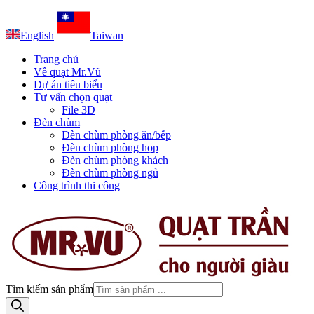
English
Taiwan
Trang chủ
Về quạt Mr.Vũ
Dự án tiêu biểu
Tư vấn chọn quạt
File 3D
Đèn chùm
Đèn chùm phòng ăn/bếp
Đèn chùm phòng họp
Đèn chùm phòng khách
Đèn chùm phòng ngủ
Công trình thi công
Tìm kiếm sản phẩm