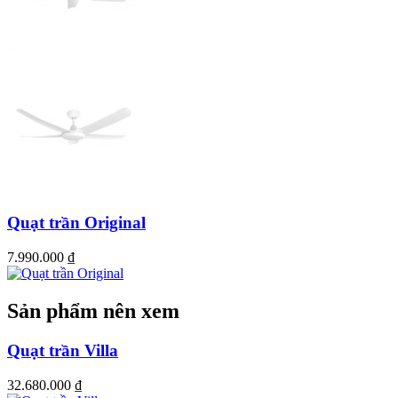
Quạt trần Original
7.990.000
₫
Tín hiệu điều khiển quạt STRONG có khả năng thích ứng với trên
Sản phẩm nên xem
10.000 bộ tay cầm – rất thuận tiện cho quá trình bảo trì, thay thế
sau này( nếu bị hỏng)
Quạt trần Villa
32.680.000
₫