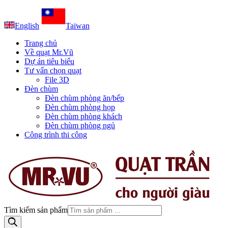
English
Taiwan
Trang chủ
Về quạt Mr.Vũ
Dự án tiêu biểu
Tư vấn chọn quạt
File 3D
Đèn chùm
Đèn chùm phòng ăn/bếp
Đèn chùm phòng họp
Đèn chùm phòng khách
Đèn chùm phòng ngủ
Công trình thi công
Tìm kiếm sản phẩm