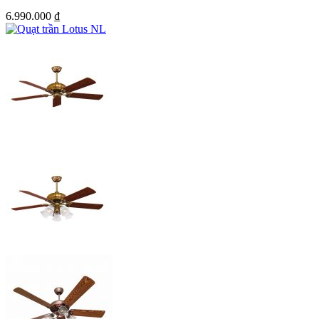
6.990.000
₫
CÁNH QUẠT
Quạt trần 5 cánh Strong làm bằng nhựa PC cao cấp chống cong
vênh, mối mọt có khả năng cân bằng cao giảm thiểu tối đa bị rung
lắc khi vận hành, sải cánh 1,38m cánh quạt được thiết kế 3D, đầu