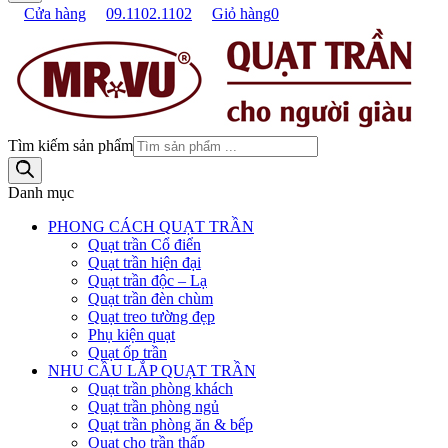
Cửa hàng
09.1102.1102
Giỏ hàng
0
Tìm kiếm sản phẩm
Danh mục
PHONG CÁCH QUẠT TRẦN
Quạt trần Cổ điển
Quạt trần hiện đại
Quạt trần độc – Lạ
Quạt trần đèn chùm
Quạt treo tường đẹp
Phụ kiện quạt
Quạt ốp trần
NHU CẦU LẮP QUẠT TRẦN
Quạt trần phòng khách
Quạt trần phòng ngủ
Quạt trần phòng ăn & bếp
Quạt cho trần thấp