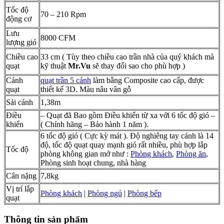
Tốc độ
70 – 210 Rpm
động cơ
Lưu
8000 CFM
lượng gió
Chiều cao
33 cm ( Tùy theo chiều cao trần nhà của quý khách mà
quạt
kỹ thuật
Mr.Vu
sẽ thay đổi sao cho phù hợp )
Cánh
quạt trần 5 cánh
làm bằng Composite cao cấp, được
quạt
thiết kế 3D. Màu nâu vân gỗ
Sải cánh
1,38m
Điều
– Quạt đã Bao gồm Điều khiển từ xa với 6 tốc độ gió –
khiển
( Chính hãng – Bảo hành 1 năm ).
6 tốc độ gió ( Cực kỳ mát ). Độ nghiêng tay cánh là 14
độ, tốc độ quạt quay mạnh gió rất nhiều, phù hợp lắp
Tốc độ
phòng không gian mở như :
Phòng khách
,
Phòng ăn
,
Phòng sinh hoạt chung, nhà hàng
Cân nặng
7,8kg
Vị trí lắp
Phòng khách
|
Phòng ngủ
|
Phòng bếp
quạt
Thông tin sản phẩm