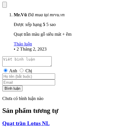
mạnh mẽ tốc độ vòng quay lên tới 215RPM khi vận hành quạt quay
nhanh và tạo ra lượng gió rất mát. Động cơ DC tiết kiệm tới 70%
điện năng tiêu thụ công suất chỉ 40w
Mr.Vũ
Đã mua tại mrvu.vn
Được xếp hạng
5
5 sao
Quạt trần màu gỗ siêu mát + êm
Thảo luận
•
2 Tháng 2, 2023
Anh
Chị
Bình luận
Chưa có bình luận nào
Sản phẩm tương tự
Quạt trần Lotus NL