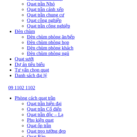
Quạt trần Nhỏ
Quạt trần cánh xếp
Quạt trần chung cư
Quạt công nghiệp
Quạt trần công nghiệp
Đèn chùm
Đèn chùm phòng ăn/bếp
Đèn chùm phòng họp
Đèn chùm phòng khách
Đèn chùm phòng ngủ
Quạt sưởi
Dự án tiêu biểu
Tư vấn chọn quạt
Danh sách đại lý
09 1102 1102
Phòng cách quạt trần
Quạt trần hiện đại
Quạt trần Cổ điển
Quạt trần độc – Lạ
Phụ kiện quạt
Quạt ốp trần
Quạt treo tường đẹp
Quạt Bàn