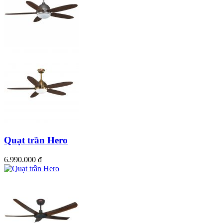
ĐIỀU KHIỂN QUẠT
Quạt Strong sử dụng điều khiển từ xa 8 tốc độ gió có tính năng đảo
chiều ngay trên điều khiển giúp tạo ra gió mát mẻ mùa hè và bớt
lạnh khi mùa đông, đặc biệt hữu dụng khi hút ẩm mùa nồm giúp
cho căn phòng khô thoáng sạch sẽ
Quạt trần Hero
6.990.000
₫