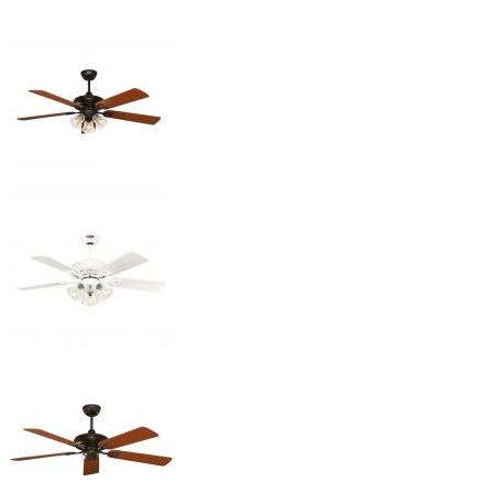
THÂN QUẠT – BÁT ỐP
Toàn bộ thân quạt, ty và bát ốp đều được làm bằng thép không gỉ
được sơn tĩnh điện màu vàng đồng sang trọng có khả năng chống gỉ
sét có độ bền cao, được sản xuất phù hợp môi trường nóng ẩm tại
Việt Nam.