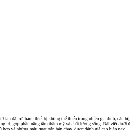
ừ lâu đã trở thành thiết bị không thể thiếu trong nhiều gia đình, căn
rang trí, góp phần nâng tầm thẩm mỹ và chất lượng sống. Bài viết dưới
hù hợp và những mẫu quạt trần bán chạy, được đánh giá cao hiện nay.