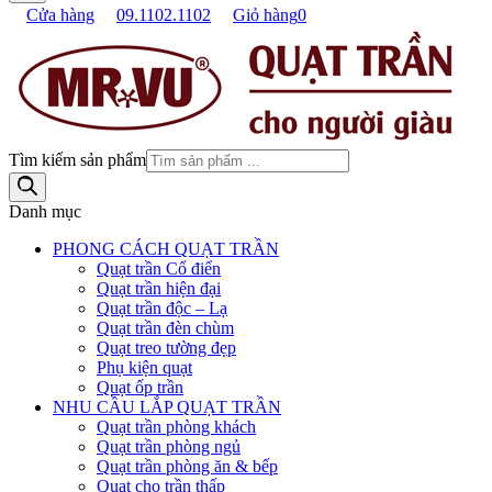
Cửa hàng
09.1102.1102
Giỏ hàng
0
Tìm kiếm sản phẩm
Danh mục
PHONG CÁCH QUẠT TRẦN
Quạt trần Cổ điển
Quạt trần hiện đại
Quạt trần độc – Lạ
Quạt trần đèn chùm
Quạt treo tường đẹp
Phụ kiện quạt
Quạt ốp trần
NHU CẦU LẮP QUẠT TRẦN
Quạt trần phòng khách
Quạt trần phòng ngủ
Quạt trần phòng ăn & bếp
Quạt cho trần thấp