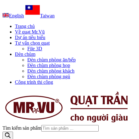
English
Taiwan
Trang chủ
Về quạt Mr.Vũ
Dự án tiêu biểu
Tư vấn chọn quạt
File 3D
Đèn chùm
Đèn chùm phòng ăn/bếp
Đèn chùm phòng họp
Đèn chùm phòng khách
Đèn chùm phòng ngủ
Công trình thi công
Tìm kiếm sản phẩm