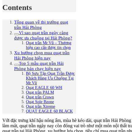
Contents
Tổng quan về thị trường quạt
trần Hải Phòng
Vì sao quạt trần ngày càng
được ưa chuộng tại Hải Phòng?
Quạt trần Mr.Vũ – Thương
hiệu cao cấp được tin chọn
Xu hướng chọn mua quạt trần
Hải Phòng hiện nay
Top 5 mẫu quạt trần Hải
Phòng bán chạy hiện nay
Bộ Sưu Tập Quạt Trần Được
Khách Hàng Ưa Chuộng Tại
Mr.Vũ
Quạt EAGLE 60 WH
Quạt trần PALM
Quạt trần Crown
Quạt Sole Bzone
Quạt trần Xtreme
QUẠT EAGLE 60 BLACK
Với đặc trưng khí hậu nóng ẩm, mùa hè kéo dài, quạt trần Hải Phòng t
làm mát, quạt trần ngày nay còn đóng vai trò như một món nội thất t
quạt trần tại Hải Phòng, xu hướng lựa chọn, tiêu chí mua quạt trần p