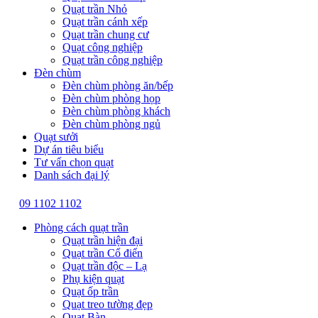
Quạt trần Nhỏ
Quạt trần cánh xếp
Quạt trần chung cư
Quạt công nghiệp
Quạt trần công nghiệp
Đèn chùm
Đèn chùm phòng ăn/bếp
Đèn chùm phòng họp
Đèn chùm phòng khách
Đèn chùm phòng ngủ
Quạt sưởi
Dự án tiêu biểu
Tư vấn chọn quạt
Danh sách đại lý
09 1102 1102
Phòng cách quạt trần
Quạt trần hiện đại
Quạt trần Cổ điển
Quạt trần độc – Lạ
Phụ kiện quạt
Quạt ốp trần
Quạt treo tường đẹp
Quạt Bàn