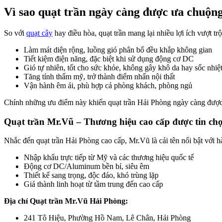
Vì sao quạt trần ngày càng được ưa chuộn
So với
quạt cây
hay điều hòa, quạt trần mang lại nhiều lợi ích vượt trộ
Làm mát diện rộng, luồng gió phân bổ đều khắp không gian
Tiết kiệm điện năng, đặc biệt khi sử dụng
động cơ DC
Gió tự nhiên, tốt cho sức khỏe, không gây khô da hay sốc nhiệ
Tăng tính thẩm mỹ, trở thành điểm nhấn nội thất
Vận hành êm ái, phù hợp cả phòng khách, phòng ngủ
Chính những ưu điểm này khiến quạt trần Hải Phòng ngày càng được c
Quạt trần Mr.Vũ – Thương hiệu cao cấp được tin ch
Nhắc đến quạt trần Hải Phòng cao cấp, Mr.Vũ là cái tên nổi bật với
Nhập khẩu trực tiếp từ Mỹ và các thương hiệu quốc tế
Động cơ DC/Aluminum bền bỉ, siêu êm
Thiết kế sang trọng, độc đáo, khó trùng lặp
Giá thành linh hoạt từ tầm trung đến cao cấp
Địa chỉ Quạt trần Mr.Vũ Hải Phòng:
241 Tô Hiệu, Phường Hồ Nam, Lê Chân, Hải Phòng