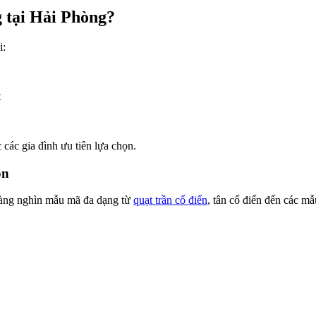
g tại Hải Phòng?
i:
t
ác gia đình ưu tiên lựa chọn.
ọn
 hàng nghìn mẫu mã đa dạng từ
quạt trần cổ điển
, tân cổ điển đến các m