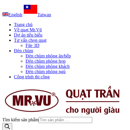
English
Taiwan
Trang chủ
Về quạt Mr.Vũ
Dự án tiêu biểu
Tư vấn chọn quạt
File 3D
Đèn chùm
Đèn chùm phòng ăn/bếp
Đèn chùm phòng họp
Đèn chùm phòng khách
Đèn chùm phòng ngủ
Công trình thi công
Tìm kiếm sản phẩm