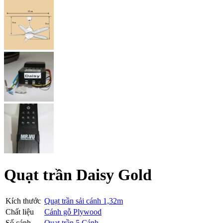
Quạt trần Daisy Gold
Kích thước
Quạt trần sải cánh 1,32m
Chất liệu
Cánh gỗ Plywood
Số cánh
Quạt trần 5 Cánh