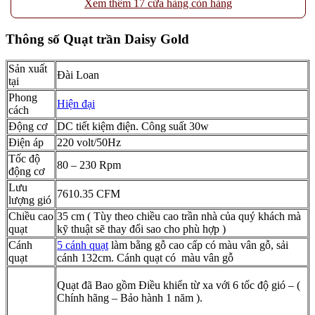
Xem thêm 17 cửa hàng còn hàng
Thông số Quạt trần Daisy Gold
Sản xuất
Đài Loan
tại
Phong
Hiện đại
cách
Động cơ
DC tiết kiệm điện. Công suất 30w
Điện áp
220 volt/50Hz
Tốc độ
80 – 230 Rpm
động cơ
Lưu
7610.35 CFM
lượng gió
Chiều cao
35 cm ( Tùy theo chiều cao trần nhà của quý khách mà
quạt
kỹ thuật sẽ thay đổi sao cho phù hợp )
Cánh
5 cánh quạt
làm bằng gỗ cao cấp có màu vân gỗ, sải
quạt
cánh 132cm. Cánh quạt có màu vân gỗ
Quạt đã Bao gồm Điều khiển từ xa với 6 tốc độ gió – (
Chính hãng – Bảo hành 1 năm ).