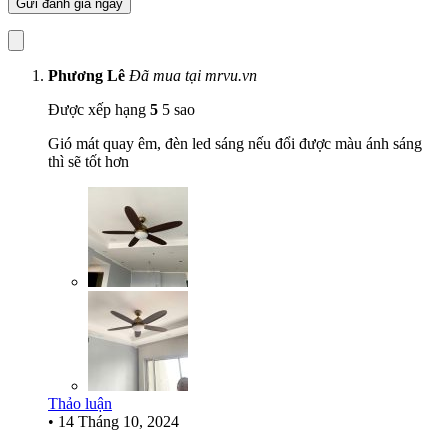
ĐỘNG CƠ ALUMINUM MẠNH MẼ
Đặc biệt, Quạt sử dụng động cơ Aluminum siêu bền,siêu nhẹ, siêu
Phương Lê
Đã mua tại mrvu.vn
tản nhiệt, nên quạt có tuổi thọ vô cùng bền bỉ với thời gian. Daisy sử
dụng đèn led có ánh sáng vàng ấm, phù hợp cho tính năng trang trí
Được xếp hạng
5
5 sao
chiếu sáng dịu nhẹ cho căn phòng, có công suât 24w. Led được sản
xuất tại Đài Loan nên rất bền và ổn định, tốt hơn gấp nhiều lần so
Gió mát quay êm, đèn led sáng nếu đổi được màu ánh sáng
với các dòng quạt nhái trên thị trường
thì sẽ tốt hơn
Thảo luận
•
14 Tháng 10, 2024