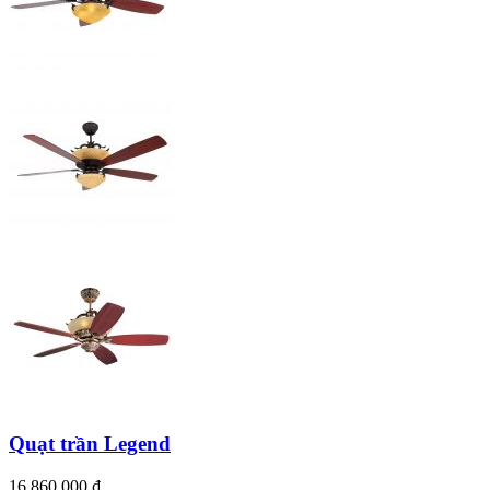
Ty và bát ốp quạt bằng chất liệu thép không gỉ, sơn tĩnh điện màu
vàng gold sang trọng
ĐIỀU KHIỂN TỪ XA 6 TỐC ĐỘ GIÓ
Quạt trần Legend
16.860.000
₫