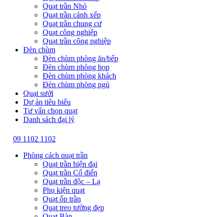
Quạt trần Nhỏ
Quạt trần cánh xếp
Quạt trần chung cư
Quạt công nghiệp
Quạt trần công nghiệp
Đèn chùm
Đèn chùm phòng ăn/bếp
Đèn chùm phòng họp
Đèn chùm phòng khách
Đèn chùm phòng ngủ
Quạt sưởi
Dự án tiêu biểu
Tư vấn chọn quạt
Danh sách đại lý
09 1102 1102
Phòng cách quạt trần
Quạt trần hiện đại
Quạt trần Cổ điển
Quạt trần độc – Lạ
Phụ kiện quạt
Quạt ốp trần
Quạt treo tường đẹp
Quạt Bàn