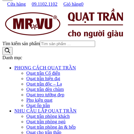
Cửa hàng
09.1102.1102
Giỏ hàng
0
Tìm kiếm sản phẩm
Danh mục
PHONG CÁCH QUẠT TRẦN
Quạt trần Cổ điển
Quạt trần hiện đại
Quạt trần độc – Lạ
Quạt trần đèn chùm
Quạt treo tường đẹp
Phụ kiện quạt
Quạt ốp trần
NHU CẦU LẮP QUẠT TRẦN
Quạt trần phòng khách
Quạt trần phòng ngủ
Quạt trần phòng ăn & bếp
Quạt cho trần thấp