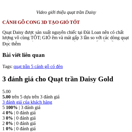
Video giới thiệu quạt trần Daisy
CÁNH GỖ CONG 3D TẠO GIÓ TỐT
Quạt Daisy được sản xuất nguyên chiếc tại Đài Loan nên có chất
lượng vô cùng TÔT; GIÓ êm và mát gấp 3 lần so với các dòng quạt
khác trên thị trường. Khi quạt quay không nghe thấy tiềng ồn. Cánh
Đọc thêm
quạt được làm từ gỗ Plywood cao cấp, đã xử lý chống mối mọt.
Hình dáng cánh uốn lượn 3D vừa đẹp mắt, vừa có tính năng tạo gió
Bài viết liên quan
nhiều và êm hơn khi chuyển động
Tags:
quạt trần 5 cánh gỗ có đèn
3 đánh giá cho
Quạt trần Daisy Gold
5.00
5.00
trên 5 dựa trên
3
đánh giá
3
đánh giá của khách hàng
5
100%
| 3 đánh giá
4
0%
| 0 đánh giá
3
0%
| 0 đánh giá
2
0%
| 0 đánh giá
1
0%
| 0 đánh giá