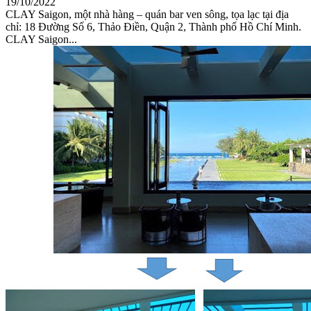
19/10/2022
CLAY Saigon, một nhà hàng – quán bar ven sông, tọa lạc tại địa
chỉ: 18 Đường Số 6, Thảo Điền, Quận 2, Thành phố Hồ Chí Minh.
CLAY Saigon...