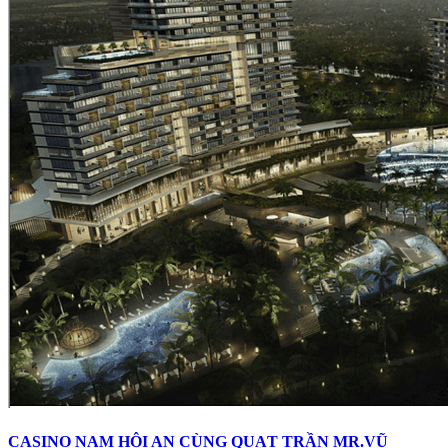
CASINO NAM HỘI AN CÙNG QUẠT TRẦN MR.VŨ