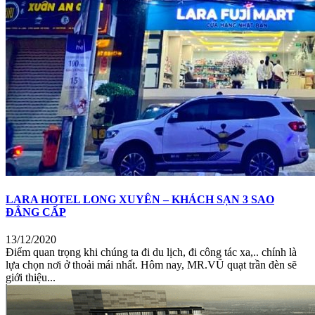
LARA HOTEL LONG XUYÊN – KHÁCH SẠN 3 SAO
ĐẲNG CẤP
13/12/2020
Điểm quan trọng khi chúng ta đi du lịch, đi công tác xa,.. chính là
lựa chọn nơi ở thoải mái nhất. Hôm nay, MR.VŨ quạt trần đèn sẽ
giới thiệu...