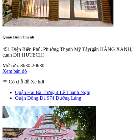
Quận Bình Thạnh
451 Điện Biên Phủ, Phường Thạnh Mỹ Tây
(gần HÀNG XANH,
cạnh ĐH HUTECH)
Mở cửa: 8h30-20h30
Xem bản đồ
** Có chỗ đỗ Xe hơi
Quận Hai Bà Trưng
4 Lê Thanh Nghị
Quận Đống Đa
974 Đường Láng