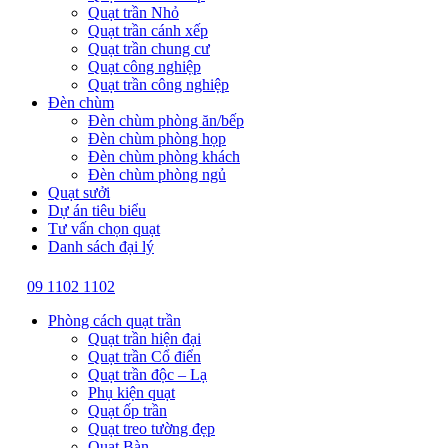
Quạt trần Nhỏ
Quạt trần cánh xếp
Quạt trần chung cư
Quạt công nghiệp
Quạt trần công nghiệp
Đèn chùm
Đèn chùm phòng ăn/bếp
Đèn chùm phòng họp
Đèn chùm phòng khách
Đèn chùm phòng ngủ
Quạt sưởi
Dự án tiêu biểu
Tư vấn chọn quạt
Danh sách đại lý
09 1102 1102
Phòng cách quạt trần
Quạt trần hiện đại
Quạt trần Cổ điển
Quạt trần độc – Lạ
Phụ kiện quạt
Quạt ốp trần
Quạt treo tường đẹp
Quạt Bàn