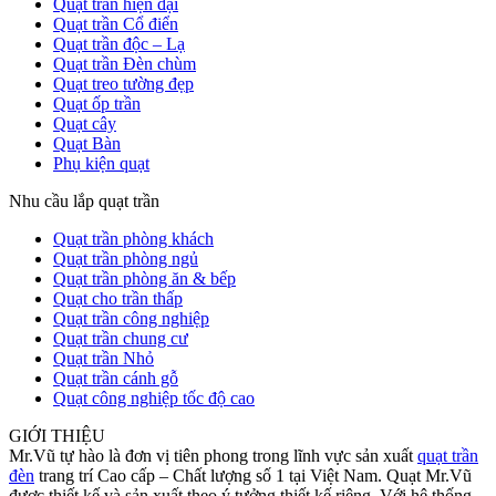
Quạt trần hiện đại
Quạt trần Cổ điển
Quạt trần độc – Lạ
Quạt trần Đèn chùm
Quạt treo tường đẹp
Quạt ốp trần
Quạt cây
Quạt Bàn
Phụ kiện quạt
Nhu cầu lắp quạt trần
Quạt trần phòng khách
Quạt trần phòng ngủ
Quạt trần phòng ăn & bếp
Quạt cho trần thấp
Quạt trần công nghiệp
Quạt trần chung cư
Quạt trần Nhỏ
Quạt trần cánh gỗ
Quạt công nghiệp tốc độ cao
GIỚI THIỆU
Mr.Vũ tự hào là đơn vị tiên phong trong lĩnh vực sản xuất
quạt trần
đèn
trang trí Cao cấp – Chất lượng số 1 tại Việt Nam. Quạt Mr.Vũ
được thiết kế và sản xuất theo ý tưởng thiết kế riêng. Với hệ thống