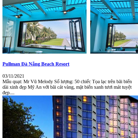
Pullman Đà Nẵng Beach Resort
03/11/2021
Mẫu quạt: Mr Vũ Melody Số lượng: 50 chiếc Tọa lạc trên bãi biển
dài xinh đẹp Mỹ An với bãi cát vàng, mặt biển xanh tươi mát tuyệt
đẹp....