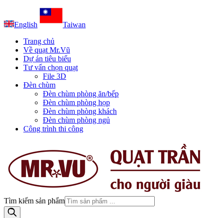
English
Taiwan
Trang chủ
Về quạt Mr.Vũ
Dự án tiêu biểu
Tư vấn chọn quạt
File 3D
Đèn chùm
Đèn chùm phòng ăn/bếp
Đèn chùm phòng họp
Đèn chùm phòng khách
Đèn chùm phòng ngủ
Công trình thi công
Tìm kiếm sản phẩm