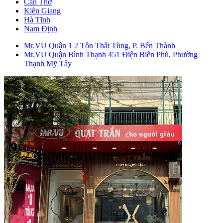
Cần Thơ
Kiên Giang
Hà Tĩnh
Nam Định
Mr.VU Quận 1
2 Tôn Thất Tùng, P. Bến Thành
Mr.VU Quận Bình Thạnh
451 Điện Biên Phủ, Phường
Thạnh Mỹ Tây