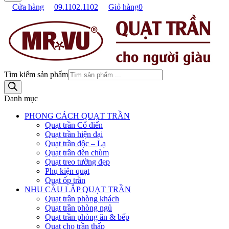
Cửa hàng
09.1102.1102
Giỏ hàng
0
Tìm kiếm sản phẩm
Danh mục
PHONG CÁCH QUẠT TRẦN
Quạt trần Cổ điển
Quạt trần hiện đại
Quạt trần độc – Lạ
Quạt trần đèn chùm
Quạt treo tường đẹp
Phụ kiện quạt
Quạt ốp trần
NHU CẦU LẮP QUẠT TRẦN
Quạt trần phòng khách
Quạt trần phòng ngủ
Quạt trần phòng ăn & bếp
Quạt cho trần thấp