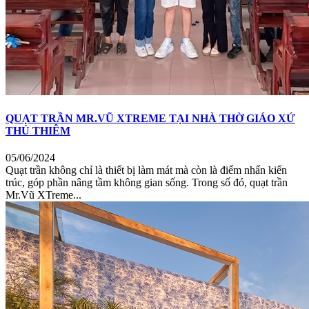
QUẠT TRẦN MR.VŨ XTREME TẠI NHÀ THỜ GIÁO XỨ
THỦ THIÊM
05/06/2024
Quạt trần không chỉ là thiết bị làm mát mà còn là điểm nhấn kiến
trúc, góp phần nâng tầm không gian sống. Trong số đó, quạt trần
Mr.Vũ XTreme...