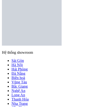
Hệ thống showroom
Sài Gòn
Hà Nội
Hải Phòng
Đà Nẵng
Biên hoà
Vũng Tàu
Bắc Giang
Nghệ An
Long An
Thanh Hóa
Nha Trang