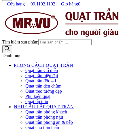
Cửa hàng
09.1102.1102
Giỏ hàng
0
Tìm kiếm sản phẩm
Danh mục
PHONG CÁCH QUẠT TRẦN
Quạt trần Cổ điển
Quạt trần hiện đại
Quạt trần độc – Lạ
Quạt trần đèn chùm
Quạt treo tường đẹp
Phụ kiện quạt
Quạt ốp trần
NHU CẦU LẮP QUẠT TRẦN
Quạt trần phòng khách
Quạt trần phòng ngủ
Quạt trần phòng ăn & bếp
Quạt cho trần thấp