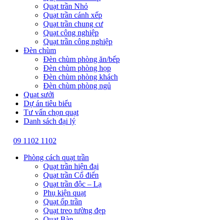
Quạt trần Nhỏ
Quạt trần cánh xếp
Quạt trần chung cư
Quạt công nghiệp
Quạt trần công nghiệp
Đèn chùm
Đèn chùm phòng ăn/bếp
Đèn chùm phòng họp
Đèn chùm phòng khách
Đèn chùm phòng ngủ
Quạt sưởi
Dự án tiêu biểu
Tư vấn chọn quạt
Danh sách đại lý
09 1102 1102
Phòng cách quạt trần
Quạt trần hiện đại
Quạt trần Cổ điển
Quạt trần độc – Lạ
Phụ kiện quạt
Quạt ốp trần
Quạt treo tường đẹp
Quạt Bàn