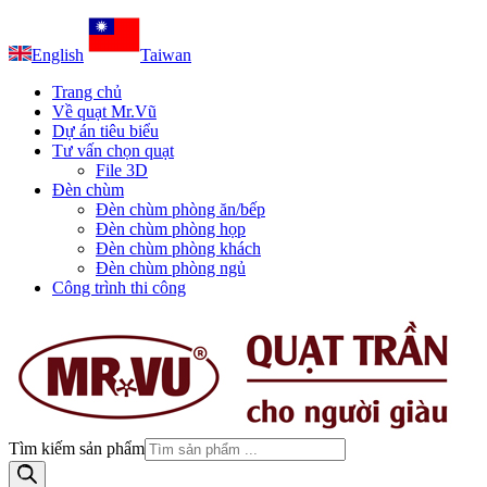
English
Taiwan
Trang chủ
Về quạt Mr.Vũ
Dự án tiêu biểu
Tư vấn chọn quạt
File 3D
Đèn chùm
Đèn chùm phòng ăn/bếp
Đèn chùm phòng họp
Đèn chùm phòng khách
Đèn chùm phòng ngủ
Công trình thi công
Tìm kiếm sản phẩm