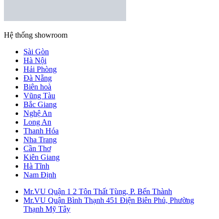
Hệ thống showroom
Sài Gòn
Hà Nội
Hải Phòng
Đà Nẵng
Biên hoà
Vũng Tàu
Bắc Giang
Nghệ An
Long An
Thanh Hóa
Nha Trang
Cần Thơ
Kiên Giang
Hà Tĩnh
Nam Định
Mr.VU Quận 1
2 Tôn Thất Tùng, P. Bến Thành
Mr.VU Quận Bình Thạnh
451 Điện Biên Phủ, Phường
Thạnh Mỹ Tây