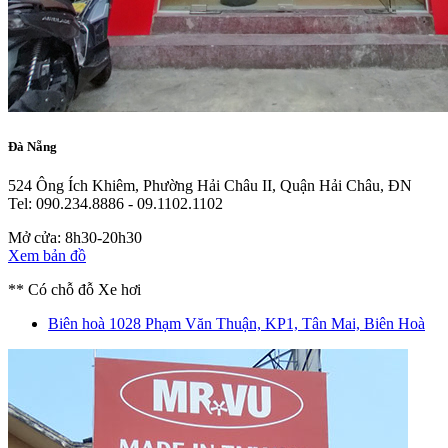
Đà Nẵng
524 Ông Ích Khiêm, Phường Hải Châu II, Quận Hải Châu, ĐN
Tel: 090.234.8886 - 09.1102.1102
Mở cửa: 8h30-20h30
Xem bản đồ
** Có chỗ đỗ Xe hơi
Biên hoà
1028 Phạm Văn Thuận, KP1, Tân Mai, Biên Hoà