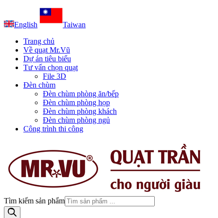
English
Taiwan
Trang chủ
Về quạt Mr.Vũ
Dự án tiêu biểu
Tư vấn chọn quạt
File 3D
Đèn chùm
Đèn chùm phòng ăn/bếp
Đèn chùm phòng họp
Đèn chùm phòng khách
Đèn chùm phòng ngủ
Công trình thi công
Tìm kiếm sản phẩm