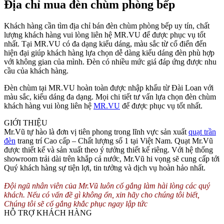
Địa chỉ mua đèn chùm phòng bếp
Khách hàng cần tìm địa chỉ bán đèn chùm phòng bếp uy tín, chất
lượng khách hàng vui lòng liên hệ MR.VU để được phục vụ tốt
nhất. Tại MR.VU có đa dạng kiểu dáng, màu sắc từ cổ điển đến
hiện đại giúp khách hàng lựa chọn dễ dàng kiểu dáng đèn phù hợp
với không gian của mình. Đèn có nhiều mức giá đáp ứng được nhu
cầu của khách hàng.
Đèn chùm tại MR.VU hoàn toàn được nhập khẩu từ Đài Loan với
màu sắc, kiểu dáng đa dạng. Mọi chi tiết tư vấn lựa chọn đèn chùm
khách hàng vui lòng liên hệ
MR.VU
để được phục vụ tốt nhất.
GIỚI THIỆU
Mr.Vũ tự hào là đơn vị tiên phong trong lĩnh vực sản xuất
quạt trần
đèn
trang trí Cao cấp – Chất lượng số 1 tại Việt Nam. Quạt Mr.Vũ
được thiết kế và sản xuất theo ý tưởng thiết kế riêng. Với hệ thống
showroom trải dài trên khắp cả nước, Mr.Vũ hi vọng sẽ cung cấp tới
Quý khách hàng sự tiện lợi, tin tưởng và dịch vụ hoàn hảo nhất.
Đội ngũ nhân viên của Mr.Vũ luôn cố gắng làm hài lòng các quý
khách. Nếu có vấn đề gì không ổn, xin hãy cho chúng tôi biết,
Chúng tôi sẽ cố gắng khắc phục ngay lập tức
HỖ TRỢ KHÁCH HÀNG