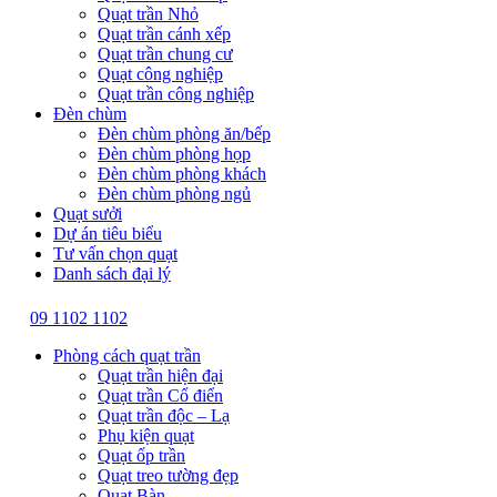
Quạt trần Nhỏ
Quạt trần cánh xếp
Quạt trần chung cư
Quạt công nghiệp
Quạt trần công nghiệp
Đèn chùm
Đèn chùm phòng ăn/bếp
Đèn chùm phòng họp
Đèn chùm phòng khách
Đèn chùm phòng ngủ
Quạt sưởi
Dự án tiêu biểu
Tư vấn chọn quạt
Danh sách đại lý
09 1102 1102
Phòng cách quạt trần
Quạt trần hiện đại
Quạt trần Cổ điển
Quạt trần độc – Lạ
Phụ kiện quạt
Quạt ốp trần
Quạt treo tường đẹp
Quạt Bàn