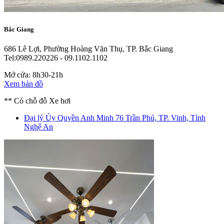
Bắc Giang
686 Lê Lợi, Phường Hoàng Văn Thụ, TP. Bắc Giang
Tel:0989.220226 - 09.1102.1102
Mở cửa: 8h30-21h
Xem bản đồ
** Có chỗ đỗ Xe hơi
Đại lý Ủy Quyền Anh Minh
76 Trần Phú, TP. Vinh, Tỉnh
Nghệ An