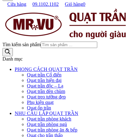
Cửa hàng
09.1102.1102
Giỏ hàng
0
Tìm kiếm sản phẩm
Danh mục
PHONG CÁCH QUẠT TRẦN
Quạt trần Cổ điển
Quạt trần hiện đại
Quạt trần độc – Lạ
Quạt trần đèn chùm
Quạt treo tường đẹp
Phụ kiện quạt
Quạt ốp trần
NHU CẦU LẮP QUẠT TRẦN
Quạt trần phòng khách
Quạt trần phòng ngủ
Quạt trần phòng ăn & bếp
Quạt cho trần thấp