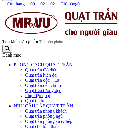
Cửa hàng
09.1102.1102
Giỏ hàng
0
Tìm kiếm sản phẩm
Danh mục
PHONG CÁCH QUẠT TRẦN
Quạt trần Cổ điển
Quạt trần hiện đại
Quạt trần độc – Lạ
Quạt trần đèn chùm
Quạt treo tường đẹp
Phụ kiện quạt
Quạt ốp trần
NHU CẦU LẮP QUẠT TRẦN
Quạt trần phòng khách
Quạt trần phòng ngủ
Quạt trần phòng ăn & bếp
Quạt cho trần thấp