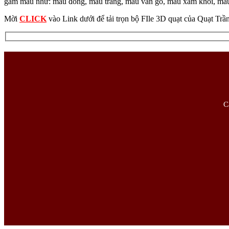
gam màu như: màu đồng, màu trắng, màu vân gỗ, màu xám khói, màu gỗ
Mời
CLICK
vào Link dưới để tải trọn bộ FIle 3D quạt của Quạt Trầ
C