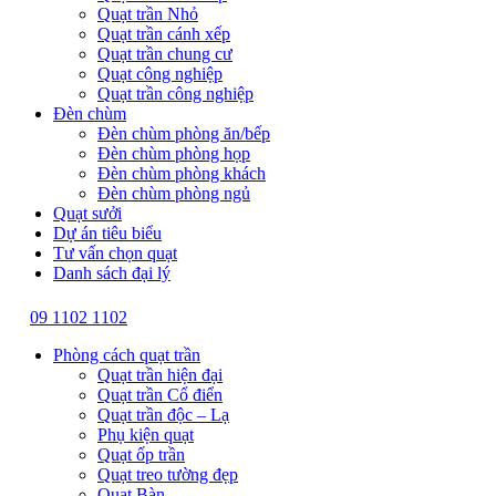
Quạt trần Nhỏ
Quạt trần cánh xếp
Quạt trần chung cư
Quạt công nghiệp
Quạt trần công nghiệp
Đèn chùm
Đèn chùm phòng ăn/bếp
Đèn chùm phòng họp
Đèn chùm phòng khách
Đèn chùm phòng ngủ
Quạt sưởi
Dự án tiêu biểu
Tư vấn chọn quạt
Danh sách đại lý
09 1102 1102
Phòng cách quạt trần
Quạt trần hiện đại
Quạt trần Cổ điển
Quạt trần độc – Lạ
Phụ kiện quạt
Quạt ốp trần
Quạt treo tường đẹp
Quạt Bàn