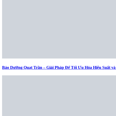
Bảo Dưỡng Quạt Trần – Giải Pháp Để Tối Ưu Hóa Hiệu Suất và