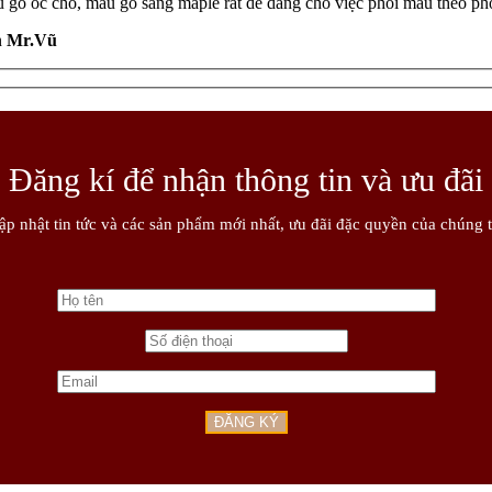
 óc chó, màu gỗ sáng maple rất dễ dàng cho việc phối màu theo phong
n
Mr.Vũ
Đăng kí để nhận thông tin và ưu đãi
ập nhật tin tức và các sản phẩm mới nhất, ưu đãi đặc quyền của chúng t