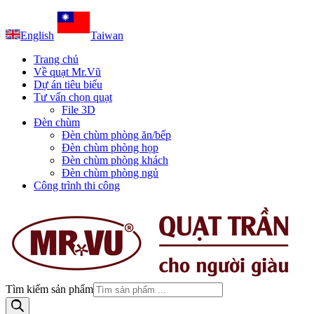
English
Taiwan
Trang chủ
Về quạt Mr.Vũ
Dự án tiêu biểu
Tư vấn chọn quạt
File 3D
Đèn chùm
Đèn chùm phòng ăn/bếp
Đèn chùm phòng họp
Đèn chùm phòng khách
Đèn chùm phòng ngủ
Công trình thi công
Tìm kiếm sản phẩm