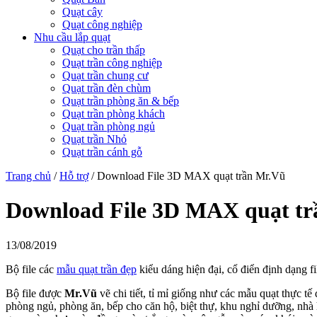
Quạt cây
Quạt công nghiệp
Nhu cầu lắp quạt
Quạt cho trần thấp
Quạt trần công nghiệp
Quạt trần chung cư
Quạt trần đèn chùm
Quạt trần phòng ăn & bếp
Quạt trần phòng khách
Quạt trần phòng ngủ
Quạt trần Nhỏ
Quạt trần cánh gỗ
Trang chủ
/
Hỗ trợ
/
Download File 3D MAX quạt trần Mr.Vũ
Download File 3D MAX quạt t
13/08/2019
Bộ file các
mẫu quạt trần đẹp
kiểu dáng hiện đại, cổ điển định dạng fi
Bộ file được
Mr.Vũ
vẽ chi tiết, tỉ mỉ giống như các mẫu quạt thực tế
phòng ngủ, phòng ăn, bếp cho căn hộ, biệt thự, khu nghỉ dưỡng, n