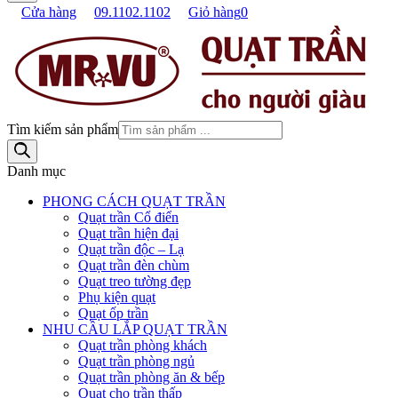
Cửa hàng
09.1102.1102
Giỏ hàng
0
Tìm kiếm sản phẩm
Danh mục
PHONG CÁCH QUẠT TRẦN
Quạt trần Cổ điển
Quạt trần hiện đại
Quạt trần độc – Lạ
Quạt trần đèn chùm
Quạt treo tường đẹp
Phụ kiện quạt
Quạt ốp trần
NHU CẦU LẮP QUẠT TRẦN
Quạt trần phòng khách
Quạt trần phòng ngủ
Quạt trần phòng ăn & bếp
Quạt cho trần thấp