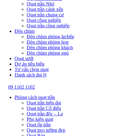
Quạt trần Nhỏ
Quạt trần cánh xếp
Quạt trần chung cư
Quạt công nghiệp
Quạt trần công nghiệp
Đèn chùm
Đèn chùm phòng ăn/bếp
Đèn chùm phòng họp
Đèn chùm phòng khách
Đèn chùm phòng ngủ
Quạt sưởi
Dự án tiêu biểu
Tư vấn chọn quạt
Danh sách đại lý
09 1102 1102
Phòng cách quạt trần
Quạt trần hiện đại
Quạt trần Cổ điển
Quạt trần độc – Lạ
Phụ kiện quạt
Quạt ốp trần
Quạt treo tường đẹp
Quạt Bàn