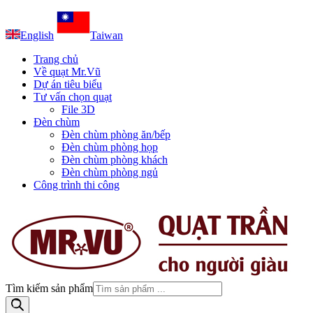
English
Taiwan
Trang chủ
Về quạt Mr.Vũ
Dự án tiêu biểu
Tư vấn chọn quạt
File 3D
Đèn chùm
Đèn chùm phòng ăn/bếp
Đèn chùm phòng họp
Đèn chùm phòng khách
Đèn chùm phòng ngủ
Công trình thi công
Tìm kiếm sản phẩm