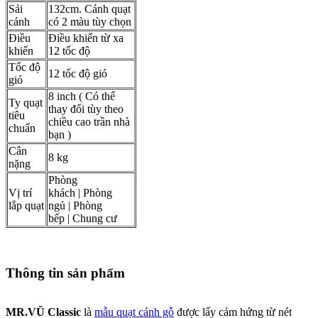
Sải
132cm. Cánh quạt
cánh
có 2 màu tùy chọn
Điều
Điều khiển từ xa
khiển
12 tốc độ
Tốc độ
12 tốc độ gió
gió
8 inch ( Có thể
Ty quạt
thay đổi tùy theo
tiêu
chiều cao trần nhà
chuẩn
bạn )
Cân
8 kg
nặng
Phòng
Vị trí
khách | Phòng
lắp quạt
ngủ | Phòng
bếp | Chung cư
Thông tin sản phẩm
MR.VŨ Classic
là
mẫu quạt cánh gỗ
được lấy cảm hứng từ nét