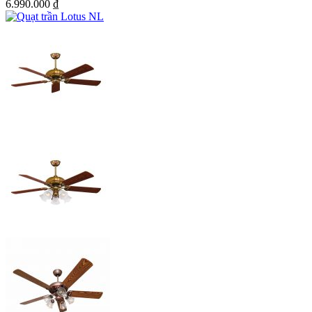
6.990.000
₫
Quạt Classic lắp cho phòng khách
quạt trần 5 cánh gỗ MR.VŨ Classic
được sản xuất nguyên chiếc
tại Đài Loan nên chất liệu và màu sắc vô cùng chất lượng. Cánh
quạt được làm từ gỗ plywood nguyên chất đã qua xử lý chống mối
mọt, có thể sử dụng nhiều năm mà k lo bị cong vênh, rủ cánh.Quạt
khi quay tạo GIÓ êm và mát gấp 3 lần so với các dòng quạt thông
thường trên thị trường. Đặc biệt, quạt sử dụng động cơ Aluminium
siêu bền bỉ nên có thể hoạt động liên tục trong nhiều giờ mà k lo bị
cháy.