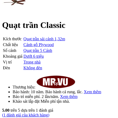
Quạt trần Classic
Kích thước
Quạt trần sải cánh 1,32m
Chất liệu
Cánh gỗ Plywood
Số cánh
Quạt trần 5 Cánh
Khoảng giá
Dưới 6 triệu
Vị trí
Trong nhà
Đèn
Không đèn
Thương hiệu:
Bảo hành:
10 năm
. Bảo hành cả rung, lắc.
Xem thêm
Bảo trì
miễn phí
. 2 lần/năm.
Xem thêm
Khảo sát lắp đặt
Miễn phí
tận nhà.
5.00
trên 5 dựa trên
1
đánh giá
(
1
đánh giá của khách hàng)