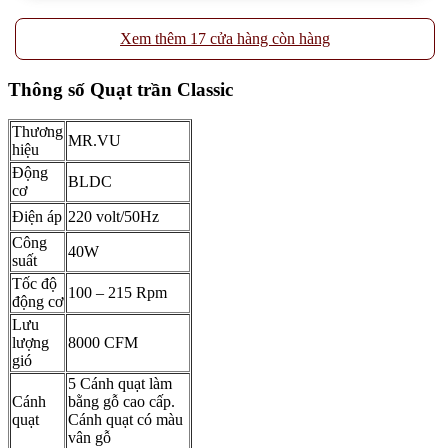
Xem thêm 17 cửa hàng còn hàng
Thông số Quạt trần Classic
Thương
MR.VU
hiệu
Động
BLDC
cơ
Điện áp
220 volt/50Hz
Công
40W
suất
Tốc độ
100 – 215 Rpm
động cơ
Lưu
lượng
8000 CFM
gió
5 Cánh quạt làm
Cánh
bằng gỗ cao cấp.
quạt
Cánh quạt có màu
vân gỗ