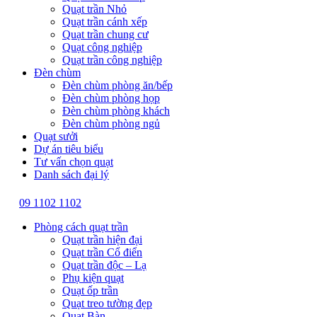
Quạt trần Nhỏ
Quạt trần cánh xếp
Quạt trần chung cư
Quạt công nghiệp
Quạt trần công nghiệp
Đèn chùm
Đèn chùm phòng ăn/bếp
Đèn chùm phòng họp
Đèn chùm phòng khách
Đèn chùm phòng ngủ
Quạt sưởi
Dự án tiêu biểu
Tư vấn chọn quạt
Danh sách đại lý
09 1102 1102
Phòng cách quạt trần
Quạt trần hiện đại
Quạt trần Cổ điển
Quạt trần độc – Lạ
Phụ kiện quạt
Quạt ốp trần
Quạt treo tường đẹp
Quạt Bàn