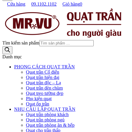
Cửa hàng
09.1102.1102
Giỏ hàng
0
Tìm kiếm sản phẩm
Danh mục
PHONG CÁCH QUẠT TRẦN
Quạt trần Cổ điển
Quạt trần hiện đại
Quạt trần độc – Lạ
Quạt trần đèn chùm
Quạt treo tường đẹp
Phụ kiện quạt
Quạt ốp trần
NHU CẦU LẮP QUẠT TRẦN
Quạt trần phòng khách
Quạt trần phòng ngủ
Quạt trần phòng ăn & bếp
Quạt cho trần thấp