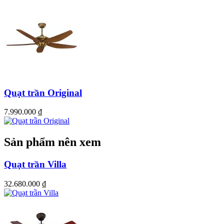
MR.VŨ
đặc biệt chú trọng sự an toàn cho người sử dụng, nên phần
tay cánh quạt được sản xuất rất cẩn thận và dày dặn, tạo sự liên kết
bền vững giữa cánh quạt với động cơ
Quạt Classic được thiết kế với động cơ Aluminum bền bỉ cho phép
hoạt động liên tục nhiều giờ mà không lo bị nóng. Mẫu quạt trần 5
cánh gỗ được lựa chọn cho phòng khách, phòng ăn nhà phố – Màu
đồng sang trọng cổ điển.
Quạt trần Original
7.990.000
₫
Sản phẩm nên xem
Quạt trần Villa
32.680.000
₫