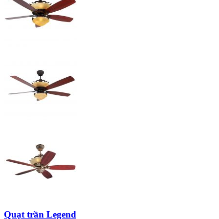
Quạt trần Legend
Quạt trần trang trí
Mr.Vũ – Vừa làm mát – Vừa làm đẹp căn phòng