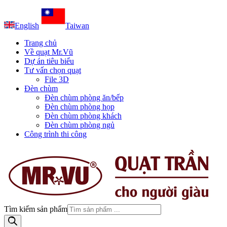
English
Taiwan
Trang chủ
Về quạt Mr.Vũ
Dự án tiêu biểu
Tư vấn chọn quạt
File 3D
Đèn chùm
Đèn chùm phòng ăn/bếp
Đèn chùm phòng họp
Đèn chùm phòng khách
Đèn chùm phòng ngủ
Công trình thi công
Tìm kiếm sản phẩm