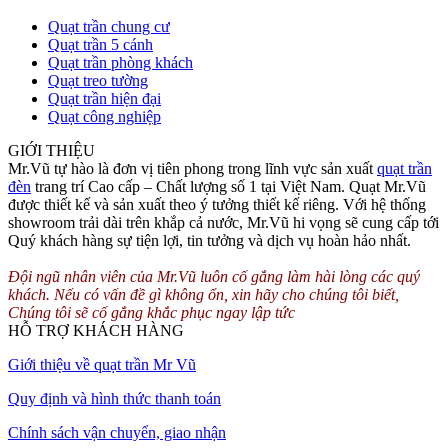
Hình ảnh lắp quạt đèn Classic mới
Quạt trần chung cư
Quạt trần 5 cánh
Quạt trần phòng khách
Quạt treo tường
Quạt trần hiện đại
Quạt công nghiệp
GIỚI THIỆU
Mr.Vũ tự hào là đơn vị tiên phong trong lĩnh vực sản xuất
quạt trần
đèn
trang trí Cao cấp – Chất lượng số 1 tại Việt Nam. Quạt Mr.Vũ
được thiết kế và sản xuất theo ý tưởng thiết kế riêng. Với hệ thống
showroom trải dài trên khắp cả nước, Mr.Vũ hi vọng sẽ cung cấp tới
Quý khách hàng sự tiện lợi, tin tưởng và dịch vụ hoàn hảo nhất.
Đội ngũ nhân viên của Mr.Vũ luôn cố gắng làm hài lòng các quý
khách. Nếu có vấn đề gì không ổn, xin hãy cho chúng tôi biết,
Chúng tôi sẽ cố gắng khắc phục ngay lập tức
HỖ TRỢ KHÁCH HÀNG
Giới thiệu về quạt trần Mr Vũ
Quy định và hình thức thanh toán
Chính sách vận chuyển, giao nhận