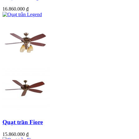
– Lưu thông không khí – Mang lại luồng gió tự nhiên tốt cho sức
16.860.000
₫
khỏe. Quạt trần Classic 5 cánh gỗ – Sự lựa chọn cho phòng ăn
Quạt trần Fiore
15.860.000
₫