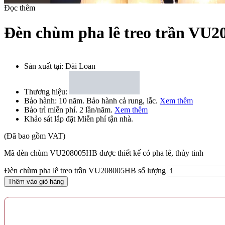
Đọc thêm
Đèn chùm pha lê treo trần VU
Sản xuất tại:
Đài Loan
Khung đèn chùm được làm hoàn toàn từ thép được sơn nâu đen. Nhữ
đèn được làm từ nhựa giả thủy tinh. Chao đèn vừa giúp bảo vệ đèn c
Thương hiệu:
Bảo hành:
10 năm
. Bảo hành cả rung, lắc.
Xem thêm
Mỗi tay đèn có thêm 1 viên pha lê to giúp đèn được lấp lánh khi ánh 
Bảo trì
miễn phí
. 2 lần/năm.
Xem thêm
Khảo sát lắp đặt
Miễn phí
tận nhà.
Khách hàng có nhu cầu mua đèn chùm treo trần chất lượng, giá tốt h
(Đã bao gồm VAT)
Mã đèn chùm VU208005HB được thiết kế có pha lê, thủy tinh
Đèn chùm pha lê treo trần VU208005HB số lượng
Thêm vào giỏ hàng