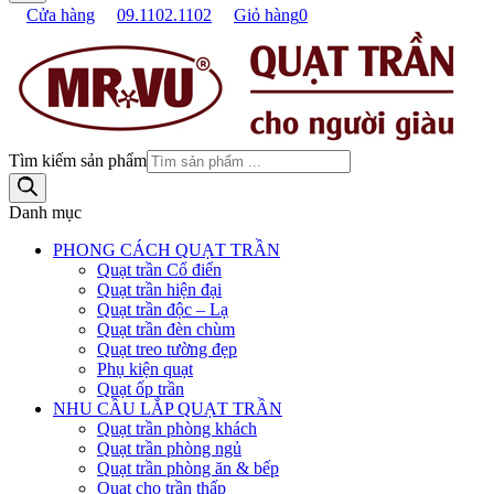
Cửa hàng
09.1102.1102
Giỏ hàng
0
Tìm kiếm sản phẩm
Danh mục
PHONG CÁCH QUẠT TRẦN
Quạt trần Cổ điển
Quạt trần hiện đại
Quạt trần độc – Lạ
Quạt trần đèn chùm
Quạt treo tường đẹp
Phụ kiện quạt
Quạt ốp trần
NHU CẦU LẮP QUẠT TRẦN
Quạt trần phòng khách
Quạt trần phòng ngủ
Quạt trần phòng ăn & bếp
Quạt cho trần thấp