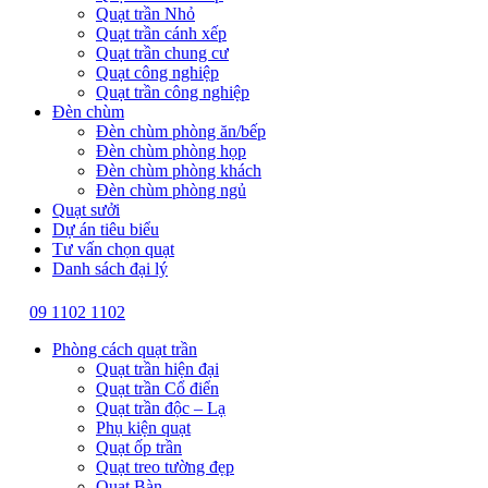
Quạt trần Nhỏ
Quạt trần cánh xếp
Quạt trần chung cư
Quạt công nghiệp
Quạt trần công nghiệp
Đèn chùm
Đèn chùm phòng ăn/bếp
Đèn chùm phòng họp
Đèn chùm phòng khách
Đèn chùm phòng ngủ
Quạt sưởi
Dự án tiêu biểu
Tư vấn chọn quạt
Danh sách đại lý
09 1102 1102
Phòng cách quạt trần
Quạt trần hiện đại
Quạt trần Cổ điển
Quạt trần độc – Lạ
Phụ kiện quạt
Quạt ốp trần
Quạt treo tường đẹp
Quạt Bàn