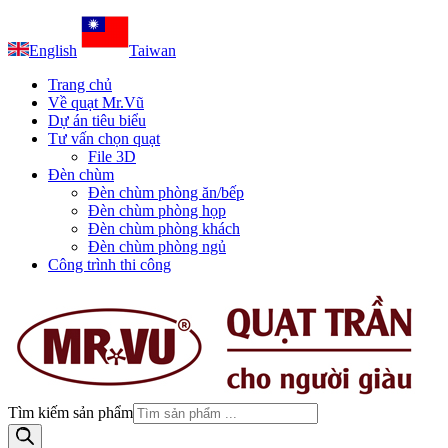
English
Taiwan
Trang chủ
Về quạt Mr.Vũ
Dự án tiêu biểu
Tư vấn chọn quạt
File 3D
Đèn chùm
Đèn chùm phòng ăn/bếp
Đèn chùm phòng họp
Đèn chùm phòng khách
Đèn chùm phòng ngủ
Công trình thi công
Tìm kiếm sản phẩm