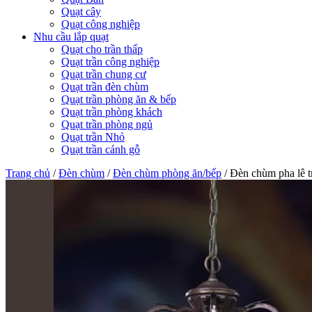
Quạt cây
Quạt công nghiệp
Nhu cầu lắp quạt
Quạt cho trần thấp
Quạt trần công nghiệp
Quạt trần chung cư
Quạt trần đèn chùm
Quạt trần phòng ăn & bếp
Quạt trần phòng khách
Quạt trần phòng ngủ
Quạt trần Nhỏ
Quạt trần cánh gỗ
Trang chủ
/
Đèn chùm
/
Đèn chùm phòng ăn/bếp
/
Đèn chùm pha lê 