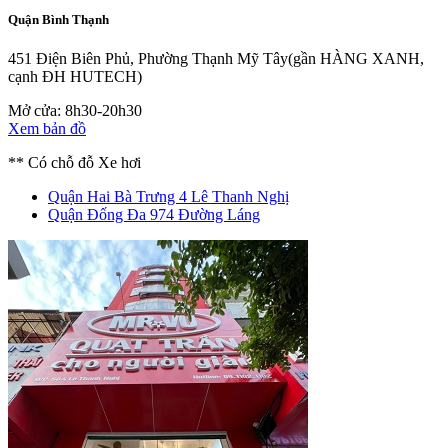
Quận Bình Thạnh
451 Điện Biên Phủ, Phường Thạnh Mỹ Tây
(gần HÀNG XANH,
cạnh ĐH HUTECH)
Mở cửa: 8h30-20h30
Xem bản đồ
** Có chỗ đỗ Xe hơi
Quận Hai Bà Trưng
4 Lê Thanh Nghị
Quận Đống Đa
974 Đường Láng