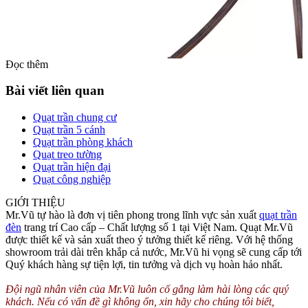
Đọc thêm
Bài viết liên quan
Quạt trần chung cư
Quạt trần 5 cánh
Quạt trần phòng khách
Quạt treo tường
Quạt trần hiện đại
Quạt công nghiệp
GIỚI THIỆU
Mr.Vũ tự hào là đơn vị tiên phong trong lĩnh vực sản xuất
quạt trần
Để có thể giữ được tấm kính tốt hơn bên ngoài có những sợi thép
đèn
trang trí Cao cấp – Chất lượng số 1 tại Việt Nam. Quạt Mr.Vũ
được thiết kế hình số 8 uốn lượn. và trên những sợi dây thép này
được thiết kế và sản xuất theo ý tưởng thiết kế riêng. Với hệ thống
được đính những viên pha lê màu trắng.
showroom trải dài trên khắp cả nước, Mr.Vũ hi vọng sẽ cung cấp tới
Quý khách hàng sự tiện lợi, tin tưởng và dịch vụ hoàn hảo nhất.
Kết nối giữa đèn chùm bằng kính với khung treo mà 3 tay khung
được uống cong tựa lưng vào nhau. Điểm tựa của 3 thanh này là
Đội ngũ nhân viên của Mr.Vũ luôn cố gắng làm hài lòng các quý
hình trụ tròn được đính hạt pha lê.
khách. Nếu có vấn đề gì không ổn, xin hãy cho chúng tôi biết,