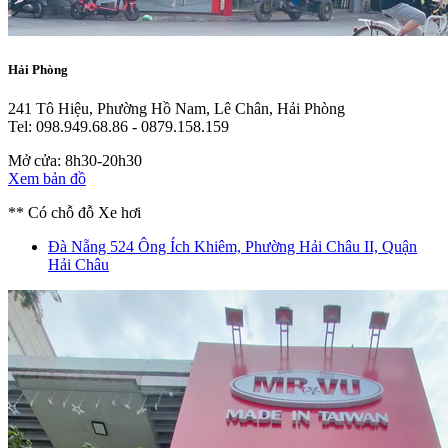
Hải Phòng
241 Tô Hiệu, Phường Hồ Nam, Lê Chân, Hải Phòng
Tel: 098.949.68.86 - 0879.158.159
Mở cửa: 8h30-20h30
Xem bản đồ
** Có chỗ đỗ Xe hơi
Đà Nẵng
524 Ông Ích Khiêm, Phường Hải Châu II, Quận
Hải Châu