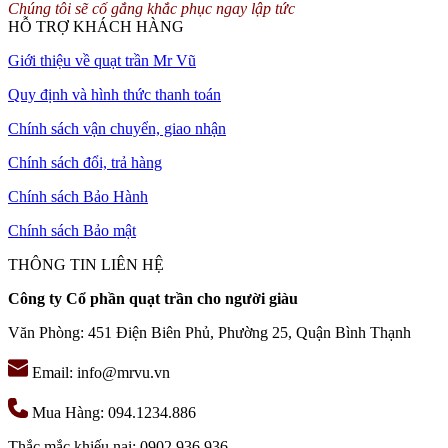
khung thép được sơn màu cổ là màu hơi nâu. Bên trong nửa bán cẩu
Chúng tôi sẽ cố gắng khắc phục ngay lập tức
được lắp 3 bóng đèn đui E27 đảm bảo ánh sáng được chiếu sáng tốt
HỖ TRỢ KHÁCH HÀNG
hơn.
Giới thiệu về quạt trần Mr Vũ
Khách hàng có nhu cầu mua đèn chùm, tư vấn lắp đặt đèn chùm tại
Quy định và hình thức thanh toán
các dự án nhà hàng, khách sạn, nhà dân hãy liên hệ MR.VU để
được phục vụ tốt nhất.
Chính sách vận chuyển, giao nhận
Chính sách đổi, trả hàng
Chính sách Bảo Hành
Chính sách Bảo mật
THÔNG TIN LIÊN HỆ
Công ty Cổ phần quạt trần cho người giàu
Văn Phòng: 451 Điện Biên Phủ, Phường 25, Quận Bình Thạnh
Email: info@mrvu.vn
Mua Hàng: 094.1234.886
Thắc mắc khiếu nại: 0902.936.936