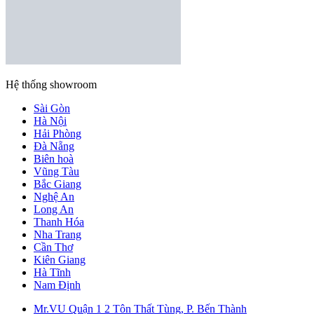
Hệ thống showroom
Sài Gòn
Hà Nội
Hải Phòng
Đà Nẵng
Biên hoà
Vũng Tàu
Bắc Giang
Nghệ An
Long An
Thanh Hóa
Nha Trang
Cần Thơ
Kiên Giang
Hà Tĩnh
Nam Định
Mr.VU Quận 1
2 Tôn Thất Tùng, P. Bến Thành