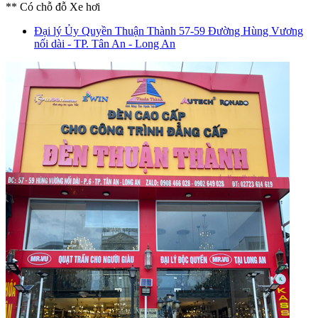
** Có chỗ đỗ Xe hơi
Đại lý Ủy Quyền Thuận Thành
57-59 Đường Hùng Vương
nối dài - TP. Tân An - Long An