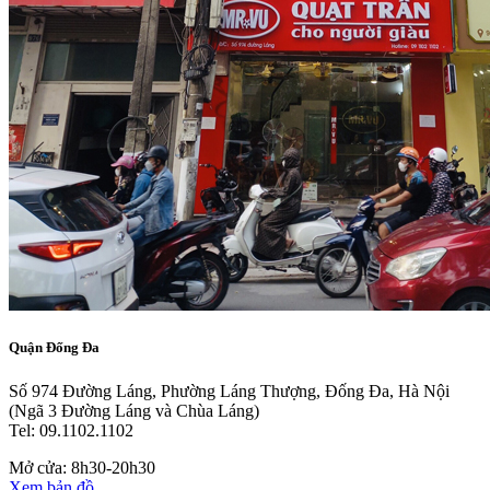
Quận Đống Đa
Số 974 Đường Láng, Phường Láng Thượng, Đống Đa, Hà Nội
(Ngã 3 Đường Láng và Chùa Láng)
Tel: 09.1102.1102
Mở cửa: 8h30-20h30
Xem bản đồ