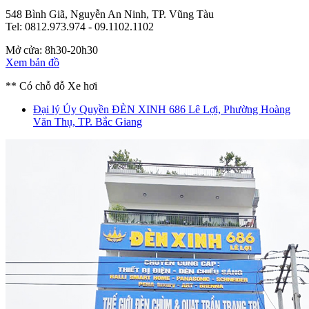
548 Bình Giã, Nguyễn An Ninh, TP. Vũng Tàu
Tel: 0812.973.974 - 09.1102.1102
Mở cửa: 8h30-20h30
Xem bản đồ
** Có chỗ đỗ Xe hơi
Đại lý Ủy Quyền ĐÈN XINH
686 Lê Lợi, Phường Hoàng
Văn Thụ, TP. Bắc Giang