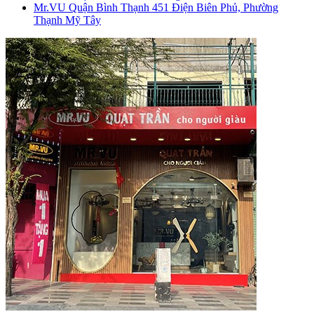
Mr.VU Quận Bình Thạnh
451 Điện Biên Phủ, Phường
Thạnh Mỹ Tây