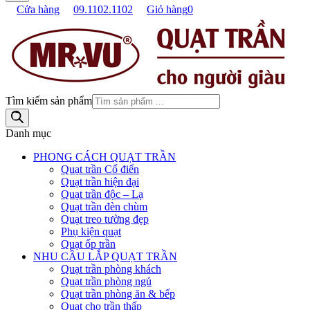
Cửa hàng
09.1102.1102
Giỏ hàng
0
Tìm kiếm sản phẩm
Danh mục
PHONG CÁCH QUẠT TRẦN
Quạt trần Cổ điển
Quạt trần hiện đại
Quạt trần độc – Lạ
Quạt trần đèn chùm
Quạt treo tường đẹp
Phụ kiện quạt
Quạt ốp trần
NHU CẦU LẮP QUẠT TRẦN
Quạt trần phòng khách
Quạt trần phòng ngủ
Quạt trần phòng ăn & bếp
Quạt cho trần thấp