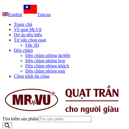
English
Taiwan
Trang chủ
Về quạt Mr.Vũ
Dự án tiêu biểu
Tư vấn chọn quạt
File 3D
Đèn chùm
Đèn chùm phòng ăn/bếp
Đèn chùm phòng họp
Đèn chùm phòng khách
Đèn chùm phòng ngủ
Công trình thi công
Tìm kiếm sản phẩm