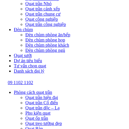
Quạt trần Nhỏ
Quạt trần cánh xếp
Quạt trần chung cư
Quạt công nghiệp
Quạt trần công nghiệp
Đèn chùm
Đèn chùm phòng ăn/bếp
Đèn chùm phòng họp
Đèn chùm phòng khách
Đèn chùm phòng ngủ
Quạt sưởi
Dự án tiêu biểu
Tư vấn chọn quạt
Danh sách đại lý
09 1102 1102
Phòng cách quạt trần
Quạt trần hiện đại
Quạt trần Cổ điển
Quạt trần độc – Lạ
Phụ kiện quạt
Quạt ốp trần
Quạt treo tường đẹp
Quạt Bàn