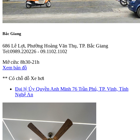
Bắc Giang
686 Lê Lợi, Phường Hoàng Văn Thụ, TP. Bắc Giang
Tel:0989.220226 - 09.1102.1102
Mở cửa: 8h30-21h
Xem bản đồ
** Có chỗ đỗ Xe hơi
Đại lý Ủy Quyền Anh Minh
76 Trần Phú, TP. Vinh, Tỉnh
Nghệ An