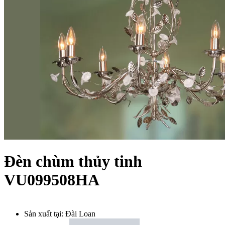
Đèn chùm thủy tinh
VU099508HA
Sản xuất tại:
Đài Loan