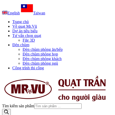
English
Taiwan
Trang chủ
Về quạt Mr.Vũ
Dự án tiêu biểu
Tư vấn chọn quạt
File 3D
Đèn chùm
Đèn chùm phòng ăn/bếp
Đèn chùm phòng họp
Đèn chùm phòng khách
Đèn chùm phòng ngủ
Công trình thi công
Tìm kiếm sản phẩm