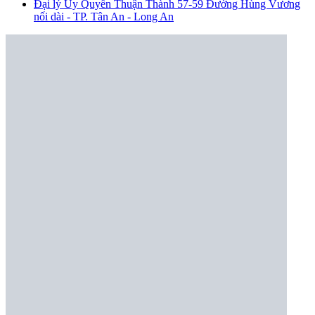
Đại lý Ủy Quyền Thuận Thành
57-59 Đường Hùng Vương
nối dài - TP. Tân An - Long An