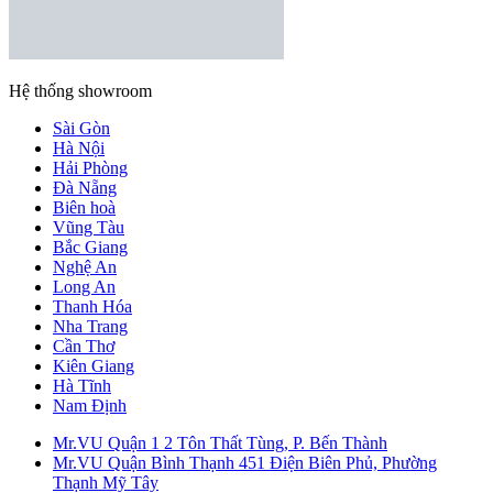
Hệ thống showroom
Sài Gòn
Hà Nội
Hải Phòng
Đà Nẵng
Biên hoà
Vũng Tàu
Bắc Giang
Nghệ An
Long An
Thanh Hóa
Nha Trang
Cần Thơ
Kiên Giang
Hà Tĩnh
Nam Định
Mr.VU Quận 1
2 Tôn Thất Tùng, P. Bến Thành
Mr.VU Quận Bình Thạnh
451 Điện Biên Phủ, Phường
Thạnh Mỹ Tây