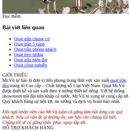
Đọc thêm
Bài viết liên quan
Quạt trần chung cư
Quạt trần 5 cánh
Quạt trần phòng khách
Quạt treo tường
Quạt trần hiện đại
Quạt công nghiệp
Đèn chùm thiết kế 8 tay đèn bằng thép và được mạ bạc bên ngoài
giúp đèn trông sáng hơn và quý giá hơn.
GIỚI THIỆU
Mr.Vũ tự hào là đơn vị tiên phong trong lĩnh vực sản xuất
quạt trần
xung quanh 8 tay đèn là những sợi dây leo với những chiếc lá được
đèn
trang trí Cao cấp – Chất lượng số 1 tại Việt Nam. Quạt Mr.Vũ
cán mỏng và sơn bằng bạc. Bên trên những cây dây leo đó là những
được thiết kế và sản xuất theo ý tưởng thiết kế riêng. Với hệ thống
bông hoa màu trắng sữa. Đèn chùm quấn bằng cây dây leo tạo nên
showroom trải dài trên khắp cả nước, Mr.Vũ hi vọng sẽ cung cấp tới
sự mềm mại và sự kết hợp giữa tự nhiên và nhân tạo hài hòa với
Quý khách hàng sự tiện lợi, tin tưởng và dịch vụ hoàn hảo nhất.
nhau.
Đội ngũ nhân viên của Mr.Vũ luôn cố gắng làm hài lòng các quý
Khi phòng của khách hàng được trang trí bằng đèn chùm hoa thủy
khách. Nếu có vấn đề gì không ổn, xin hãy cho chúng tôi biết,
tinh sẽ giúp căn phòng của khách hàng như hòa mình với thiên
Chúng tôi sẽ cố gắng khắc phục ngay lập tức
nhiên hùng vĩ.
HỖ TRỢ KHÁCH HÀNG