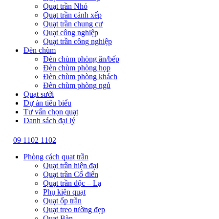
Quạt trần Nhỏ
Quạt trần cánh xếp
Quạt trần chung cư
Quạt công nghiệp
Quạt trần công nghiệp
Đèn chùm
Đèn chùm phòng ăn/bếp
Đèn chùm phòng họp
Đèn chùm phòng khách
Đèn chùm phòng ngủ
Quạt sưởi
Dự án tiêu biểu
Tư vấn chọn quạt
Danh sách đại lý
09 1102 1102
Phòng cách quạt trần
Quạt trần hiện đại
Quạt trần Cổ điển
Quạt trần độc – Lạ
Phụ kiện quạt
Quạt ốp trần
Quạt treo tường đẹp
Quạt Bàn