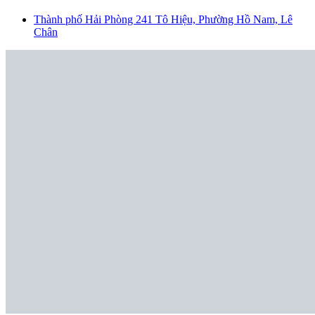
Thành phố Hải Phòng
241 Tô Hiệu, Phường Hồ Nam, Lê
Chân