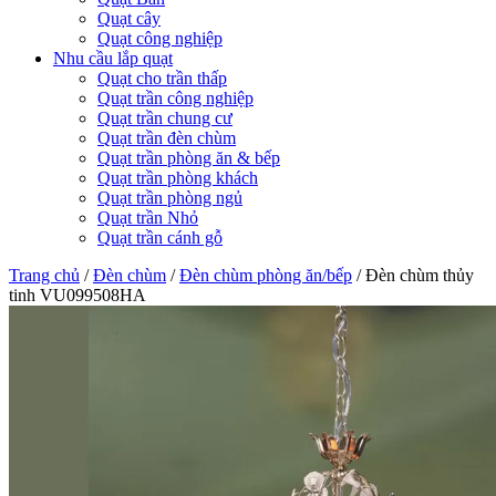
Quạt cây
Quạt công nghiệp
Nhu cầu lắp quạt
Quạt cho trần thấp
Quạt trần công nghiệp
Quạt trần chung cư
Quạt trần đèn chùm
Quạt trần phòng ăn & bếp
Quạt trần phòng khách
Quạt trần phòng ngủ
Quạt trần Nhỏ
Quạt trần cánh gỗ
Trang chủ
/
Đèn chùm
/
Đèn chùm phòng ăn/bếp
/
Đèn chùm thủy
tinh VU099508HA