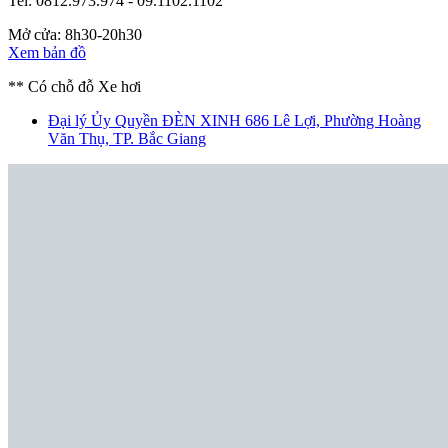
Tel: 0812.973.974 - 09.1102.1102
Mở cửa: 8h30-20h30
Xem bản đồ
** Có chỗ đỗ Xe hơi
Đại lý Ủy Quyền ĐÈN XINH
686 Lê Lợi, Phường Hoàng
Văn Thụ, TP. Bắc Giang