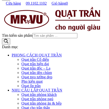
Cửa hàng
09.1102.1102
Giỏ hàng
0
Tìm kiếm sản phẩm
Danh mục
PHONG CÁCH QUẠT TRẦN
Quạt trần Cổ điển
Quạt trần hiện đại
Quạt trần độc – Lạ
Quạt trần đèn chùm
Quạt treo tường đẹp
Phụ kiện quạt
Quạt ốp trần
NHU CẦU LẮP QUẠT TRẦN
Quạt trần phòng khách
Quạt trần phòng ngủ
Quạt trần phòng ăn & bếp
Quạt cho trần thấp