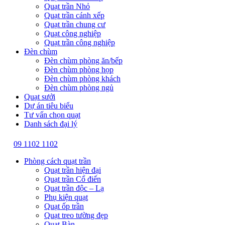
Quạt trần Nhỏ
Quạt trần cánh xếp
Quạt trần chung cư
Quạt công nghiệp
Quạt trần công nghiệp
Đèn chùm
Đèn chùm phòng ăn/bếp
Đèn chùm phòng họp
Đèn chùm phòng khách
Đèn chùm phòng ngủ
Quạt sưởi
Dự án tiêu biểu
Tư vấn chọn quạt
Danh sách đại lý
09 1102 1102
Phòng cách quạt trần
Quạt trần hiện đại
Quạt trần Cổ điển
Quạt trần độc – Lạ
Phụ kiện quạt
Quạt ốp trần
Quạt treo tường đẹp
Quạt Bàn