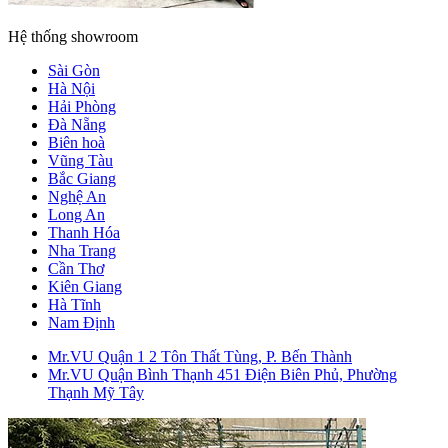
Hệ thống showroom
Sài Gòn
Hà Nội
Hải Phòng
Đà Nẵng
Biên hoà
Vũng Tàu
Bắc Giang
Nghệ An
Long An
Thanh Hóa
Nha Trang
Cần Thơ
Kiên Giang
Hà Tĩnh
Nam Định
Mr.VU Quận 1
2 Tôn Thất Tùng, P. Bến Thành
Mr.VU Quận Bình Thạnh
451 Điện Biên Phủ, Phường
Thạnh Mỹ Tây