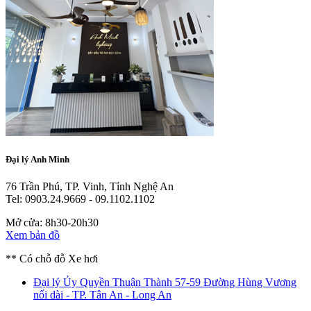
Đại lý Anh Minh
76 Trần Phú, TP. Vinh, Tỉnh Nghệ An
Tel: 0903.24.9669 - 09.1102.1102
Mở cửa: 8h30-20h30
Xem bản đồ
** Có chỗ đỗ Xe hơi
Đại lý Ủy Quyền Thuận Thành
57-59 Đường Hùng Vương
nối dài - TP. Tân An - Long An