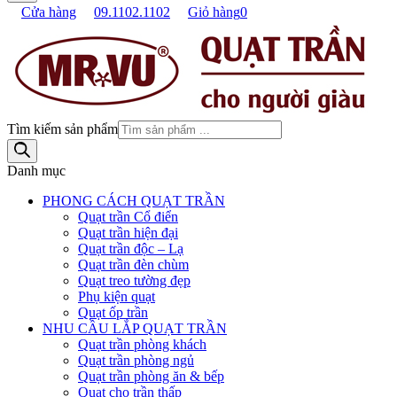
Cửa hàng
09.1102.1102
Giỏ hàng
0
Tìm kiếm sản phẩm
Danh mục
PHONG CÁCH QUẠT TRẦN
Quạt trần Cổ điển
Quạt trần hiện đại
Quạt trần độc – Lạ
Quạt trần đèn chùm
Quạt treo tường đẹp
Phụ kiện quạt
Quạt ốp trần
NHU CẦU LẮP QUẠT TRẦN
Quạt trần phòng khách
Quạt trần phòng ngủ
Quạt trần phòng ăn & bếp
Quạt cho trần thấp