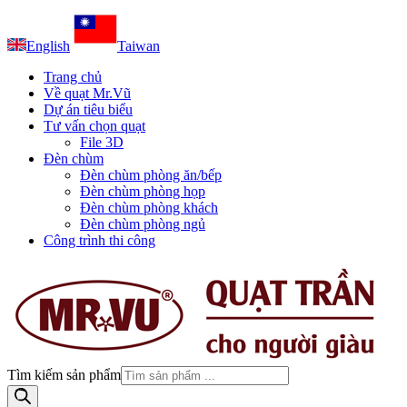
English
Taiwan
Trang chủ
Về quạt Mr.Vũ
Dự án tiêu biểu
Tư vấn chọn quạt
File 3D
Đèn chùm
Đèn chùm phòng ăn/bếp
Đèn chùm phòng họp
Đèn chùm phòng khách
Đèn chùm phòng ngủ
Công trình thi công
Tìm kiếm sản phẩm