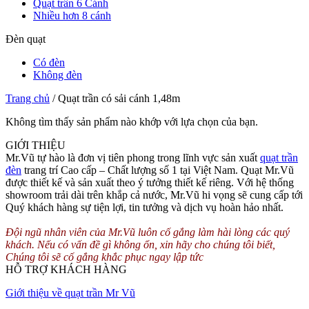
Quạt trần 6 Cánh
Nhiều hơn 8 cánh
Đèn quạt
Có đèn
Không đèn
Trang chủ
/
Quạt trần có sải cánh 1,48m
Không tìm thấy sản phẩm nào khớp với lựa chọn của bạn.
GIỚI THIỆU
Mr.Vũ tự hào là đơn vị tiên phong trong lĩnh vực sản xuất
quạt trần
đèn
trang trí Cao cấp – Chất lượng số 1 tại Việt Nam. Quạt Mr.Vũ
được thiết kế và sản xuất theo ý tưởng thiết kế riêng. Với hệ thống
showroom trải dài trên khắp cả nước, Mr.Vũ hi vọng sẽ cung cấp tới
Quý khách hàng sự tiện lợi, tin tưởng và dịch vụ hoàn hảo nhất.
Đội ngũ nhân viên của Mr.Vũ luôn cố gắng làm hài lòng các quý
khách. Nếu có vấn đề gì không ổn, xin hãy cho chúng tôi biết,
Chúng tôi sẽ cố gắng khắc phục ngay lập tức
HỖ TRỢ KHÁCH HÀNG
Giới thiệu về quạt trần Mr Vũ