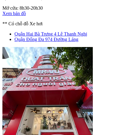
Mở cửa: 8h30-20h30
Xem bản đồ
** Có chỗ đỗ Xe hơi
Quận Hai Bà Trưng
4 Lê Thanh Nghị
Quận Đống Đa
974 Đường Láng