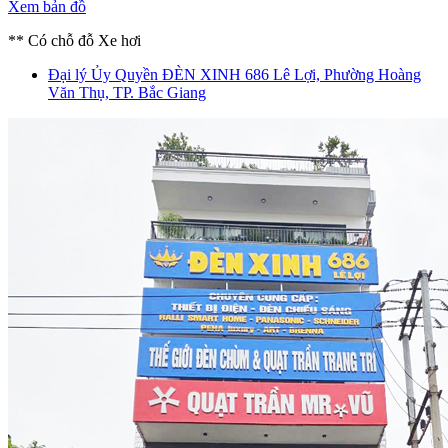
Xem bản đồ
** Có chỗ đỗ Xe hơi
Đại lý Ủy Quyền ĐÈN XINH
686 Lê Lợi, Phường Hoàng
Văn Thụ, TP. Bắc Giang