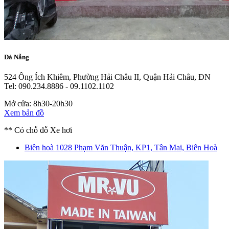
Đà Nẵng
524 Ông Ích Khiêm, Phường Hải Châu II, Quận Hải Châu, ĐN
Tel: 090.234.8886 - 09.1102.1102
Mở cửa: 8h30-20h30
Xem bản đồ
** Có chỗ đỗ Xe hơi
Biên hoà
1028 Phạm Văn Thuận, KP1, Tân Mai, Biên Hoà