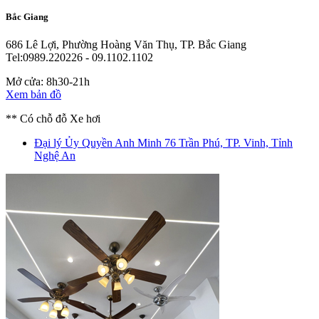
Bắc Giang
686 Lê Lợi, Phường Hoàng Văn Thụ, TP. Bắc Giang
Tel:0989.220226 - 09.1102.1102
Mở cửa: 8h30-21h
Xem bản đồ
** Có chỗ đỗ Xe hơi
Đại lý Ủy Quyền Anh Minh
76 Trần Phú, TP. Vinh, Tỉnh
Nghệ An