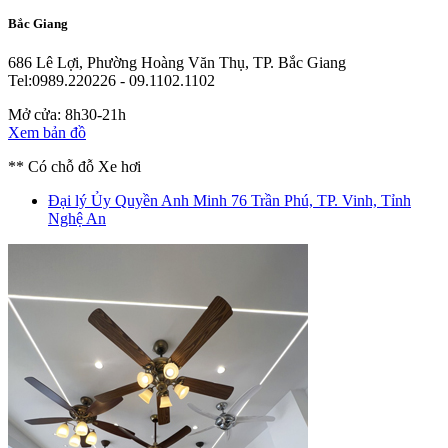
Bắc Giang
686 Lê Lợi, Phường Hoàng Văn Thụ, TP. Bắc Giang
Tel:0989.220226 - 09.1102.1102
Mở cửa: 8h30-21h
Xem bản đồ
** Có chỗ đỗ Xe hơi
Đại lý Ủy Quyền Anh Minh
76 Trần Phú, TP. Vinh, Tỉnh
Nghệ An