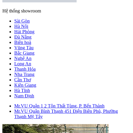
Hệ thống showroom
Sài Gòn
Hà Nội
Hải Phòng
Đà Nẵng
Biên hoà
Vũng Tàu
Bắc Giang
Nghệ An
Long An
Thanh Hóa
Nha Trang
Cần Thơ
Kiên Giang
Hà Tĩnh
Nam Định
Mr.VU Quận 1
2 Tôn Thất Tùng, P. Bến Thành
Mr.VU Quận Bình Thạnh
451 Điện Biên Phủ, Phường
Thạnh Mỹ Tây