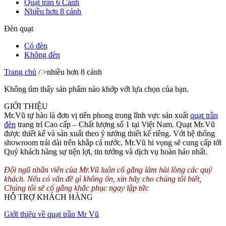
Quạt trần 6 Cánh
Nhiều hơn 8 cánh
Đèn quạt
Có đèn
Không đèn
Trang chủ
/
>nhiều hơn 8 cánh
Không tìm thấy sản phẩm nào khớp với lựa chọn của bạn.
GIỚI THIỆU
Mr.Vũ tự hào là đơn vị tiên phong trong lĩnh vực sản xuất
quạt trần
đèn
trang trí Cao cấp – Chất lượng số 1 tại Việt Nam. Quạt Mr.Vũ
được thiết kế và sản xuất theo ý tưởng thiết kế riêng. Với hệ thống
showroom trải dài trên khắp cả nước, Mr.Vũ hi vọng sẽ cung cấp tới
Quý khách hàng sự tiện lợi, tin tưởng và dịch vụ hoàn hảo nhất.
Đội ngũ nhân viên của Mr.Vũ luôn cố gắng làm hài lòng các quý
khách. Nếu có vấn đề gì không ổn, xin hãy cho chúng tôi biết,
Chúng tôi sẽ cố gắng khắc phục ngay lập tức
HỖ TRỢ KHÁCH HÀNG
Giới thiệu về quạt trần Mr Vũ