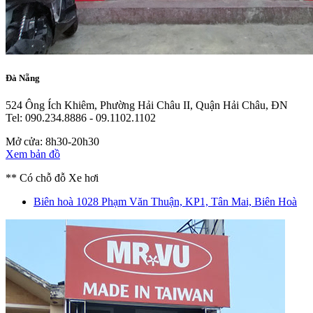
Đà Nẵng
524 Ông Ích Khiêm, Phường Hải Châu II, Quận Hải Châu, ĐN
Tel: 090.234.8886 - 09.1102.1102
Mở cửa: 8h30-20h30
Xem bản đồ
** Có chỗ đỗ Xe hơi
Biên hoà
1028 Phạm Văn Thuận, KP1, Tân Mai, Biên Hoà