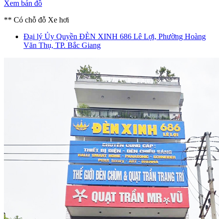
Xem bản đồ
** Có chỗ đỗ Xe hơi
Đại lý Ủy Quyền ĐÈN XINH
686 Lê Lợi, Phường Hoàng
Văn Thụ, TP. Bắc Giang