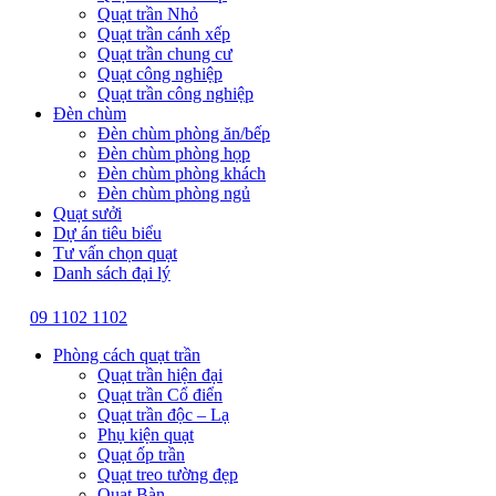
Quạt trần Nhỏ
Quạt trần cánh xếp
Quạt trần chung cư
Quạt công nghiệp
Quạt trần công nghiệp
Đèn chùm
Đèn chùm phòng ăn/bếp
Đèn chùm phòng họp
Đèn chùm phòng khách
Đèn chùm phòng ngủ
Quạt sưởi
Dự án tiêu biểu
Tư vấn chọn quạt
Danh sách đại lý
09 1102 1102
Phòng cách quạt trần
Quạt trần hiện đại
Quạt trần Cổ điển
Quạt trần độc – Lạ
Phụ kiện quạt
Quạt ốp trần
Quạt treo tường đẹp
Quạt Bàn