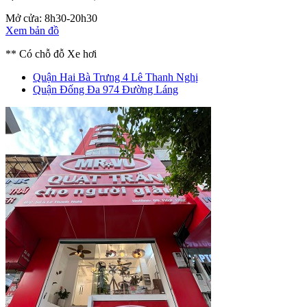
Mở cửa: 8h30-20h30
Xem bản đồ
** Có chỗ đỗ Xe hơi
Quận Hai Bà Trưng
4 Lê Thanh Nghị
Quận Đống Đa
974 Đường Láng