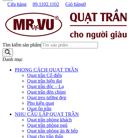
Cửa hàng
09.1102.1102
Giỏ hàng
0
Tìm kiếm sản phẩm
Danh mục
PHONG CÁCH QUẠT TRẦN
Quạt trần Cổ điển
Quạt trần hiện đại
Quạt trần độc – Lạ
Quạt trần đèn chùm
Quạt treo tường đẹp
Phụ kiện quạt
Quạt ốp trần
NHU CẦU LẮP QUẠT TRẦN
Quạt trần phòng khách
Quạt trần phòng ngủ
Quạt trần phòng ăn & bếp
Quạt cho trần thấp