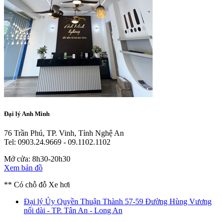
Đại lý Anh Minh
76 Trần Phú, TP. Vinh, Tỉnh Nghệ An
Tel: 0903.24.9669 - 09.1102.1102
Mở cửa: 8h30-20h30
Xem bản đồ
** Có chỗ đỗ Xe hơi
Đại lý Ủy Quyền Thuận Thành
57-59 Đường Hùng Vương
nối dài - TP. Tân An - Long An