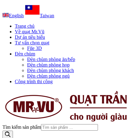
English
Taiwan
Trang chủ
Về quạt Mr.Vũ
Dự án tiêu biểu
Tư vấn chọn quạt
File 3D
Đèn chùm
Đèn chùm phòng ăn/bếp
Đèn chùm phòng họp
Đèn chùm phòng khách
Đèn chùm phòng ngủ
Công trình thi công
Tìm kiếm sản phẩm