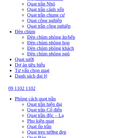
Quạt trần Nhỏ
Quạt trần cánh xếp
Quạt trần chung cư
Quạt công nghiệp
Quạt trần công nghiệp
Đèn chùm
Đèn chùm phòng ăn/bếp
Đèn chùm phòng họp
Đèn chùm phòng khách
Đèn chùm phòng ngủ
Quạt sưởi
Dự án tiêu biểu
Tư vấn chọn quạt
Danh sách đại lý
09 1102 1102
Phòng cách quạt trần
Quạt trần hiện đại
Quạt trần Cổ điển
Quạt trần độc – Lạ
Phụ kiện quạt
Quạt ốp trần
Quạt treo tường đẹp
Quạt Bàn