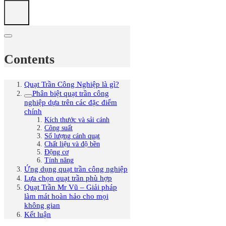
Contents
Quạt Trần Công Nghiệp là gì?
Phân biệt quạt trần công
nghiệp dựa trên các đặc điểm
chính
Kích thước và sải cánh
Công suất
Số lượng cánh quạt
Chất liệu và độ bền
Động cơ
Tính năng
Ứng dụng quạt trần công nghiệp
Lựa chọn quạt trần phù hợp
Quạt Trần Mr Vũ – Giải pháp
làm mát hoàn hảo cho mọi
không gian
Kết luận