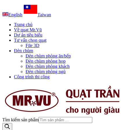
English
Taiwan
Trang chủ
Về quạt Mr.Vũ
Dự án tiêu biểu
Tư vấn chọn quạt
File 3D
Đèn chùm
Đèn chùm phòng ăn/bếp
Đèn chùm phòng họp
Đèn chùm phòng khách
Đèn chùm phòng ngủ
Công trình thi công
Tìm kiếm sản phẩm