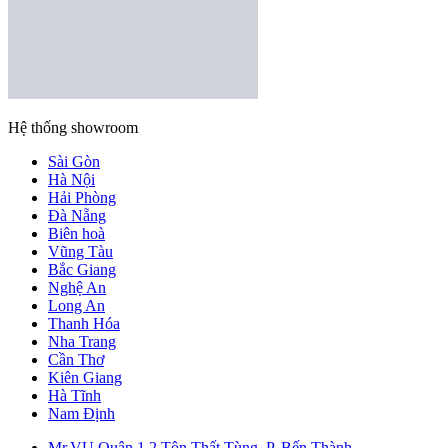
Hệ thống showroom
Sài Gòn
Hà Nội
Hải Phòng
Đà Nẵng
Biên hoà
Vũng Tàu
Bắc Giang
Nghệ An
Long An
Thanh Hóa
Nha Trang
Cần Thơ
Kiên Giang
Hà Tĩnh
Nam Định
Mr.VU Quận 1
2 Tôn Thất Tùng, P. Bến Thành