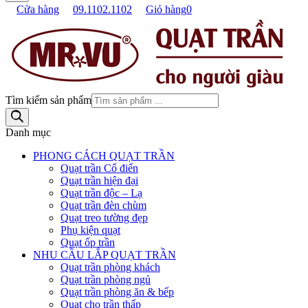
Cửa hàng
09.1102.1102
Giỏ hàng
0
Tìm kiếm sản phẩm
Danh mục
PHONG CÁCH QUẠT TRẦN
Quạt trần Cổ điển
Quạt trần hiện đại
Quạt trần độc – Lạ
Quạt trần đèn chùm
Quạt treo tường đẹp
Phụ kiện quạt
Quạt ốp trần
NHU CẦU LẮP QUẠT TRẦN
Quạt trần phòng khách
Quạt trần phòng ngủ
Quạt trần phòng ăn & bếp
Quạt cho trần thấp