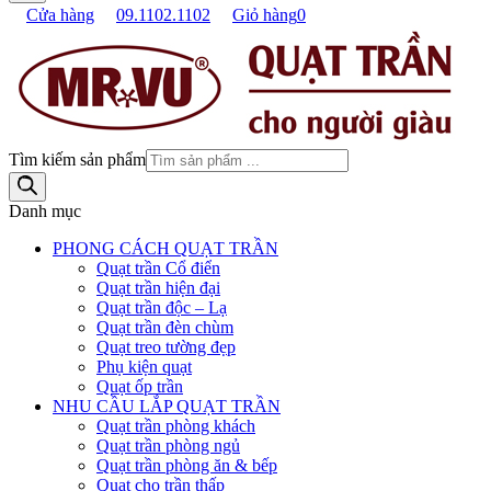
Cửa hàng
09.1102.1102
Giỏ hàng
0
Tìm kiếm sản phẩm
Danh mục
PHONG CÁCH QUẠT TRẦN
Quạt trần Cổ điển
Quạt trần hiện đại
Quạt trần độc – Lạ
Quạt trần đèn chùm
Quạt treo tường đẹp
Phụ kiện quạt
Quạt ốp trần
NHU CẦU LẮP QUẠT TRẦN
Quạt trần phòng khách
Quạt trần phòng ngủ
Quạt trần phòng ăn & bếp
Quạt cho trần thấp