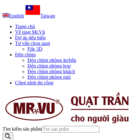
English
Taiwan
Trang chủ
Về quạt Mr.Vũ
Dự án tiêu biểu
Tư vấn chọn quạt
File 3D
Đèn chùm
Đèn chùm phòng ăn/bếp
Đèn chùm phòng họp
Đèn chùm phòng khách
Đèn chùm phòng ngủ
Công trình thi công
Tìm kiếm sản phẩm