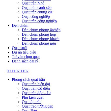
Quạt trần Nhỏ
Quạt trần cánh xếp
Quạt trần chung cư
Quạt công nghiệp
Quạt trần công nghiệp
Đèn chùm
Đèn chùm phòng ăn/bếp
Đèn chùm phòng họp
Đèn chùm phòng khách
Đèn chùm phòng ngủ
Quạt sưởi
Dự án tiêu biểu
Tư vấn chọn quạt
Danh sách đại lý
09 1102 1102
Phòng cách quạt trần
Quạt trần hiện đại
Quạt trần Cổ điển
Quạt trần độc – Lạ
Phụ kiện quạt
Quạt ốp trần
Quạt treo tường đẹp
Quạt Bàn