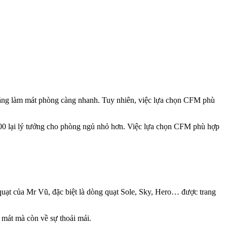
 năng làm mát phòng càng nhanh. Tuy nhiên, việc lựa chọn CFM phù
000 lại lý tưởng cho phòng ngủ nhỏ hơn. Việc lựa chọn CFM phù hợp
quạt của Mr Vũ, đặc biệt là dòng
quạt Sole
,
Sky
,
Hero
… được trang
m mát mà còn về sự thoải mái.