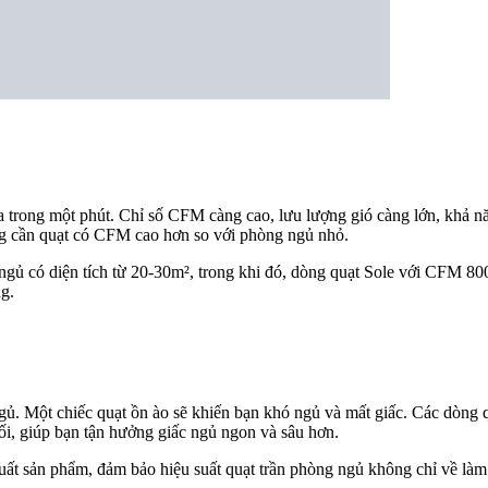
ra trong một phút. Chỉ số CFM càng cao, lưu lượng gió càng lớn, khả
ng cần quạt có CFM cao hơn so với phòng ngủ nhỏ.
gủ có diện tích từ 20-30m², trong khi đó, dòng quạt Sole với CFM 8
g.
ngủ. Một chiếc quạt ồn ào sẽ khiến bạn khó ngủ và mất giấc. Các dòng 
đối, giúp bạn tận hưởng giấc ngủ ngon và sâu hơn.
n xuất sản phẩm, đảm bảo hiệu suất quạt trần phòng ngủ không chỉ về là