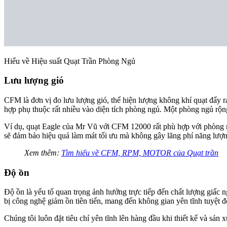
Hiểu về Hiệu suất Quạt Trần Phòng Ngủ
Lưu lượng gió
CFM là đơn vị đo lưu lượng gió, thể hiện lượng không khí quạt đẩy 
hợp phụ thuộc rất nhiều vào diện tích phòng ngủ. Một phòng ngủ rộ
Ví dụ, quạt Eagle của Mr Vũ với CFM 12000 rất phù hợp với phòng n
sẽ đảm bảo hiệu quả làm mát tối ưu mà không gây lãng phí năng lượn
Xem thêm:
Tìm hiểu về CFM, RPM, MOTOR của Quạt trần
Độ ồn
Độ ồn là yếu tố quan trọng ảnh hưởng trực tiếp đến chất lượng giấc 
bị công nghệ giảm ồn tiên tiến, mang đến không gian yên tĩnh tuyệt 
Chúng tôi luôn đặt tiêu chí yên tĩnh lên hàng đầu khi thiết kế và sả