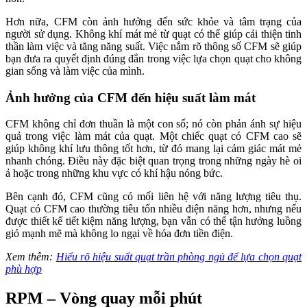
Hơn nữa, CFM còn ảnh hưởng đến sức khỏe và tâm trạng của
người sử dụng. Không khí mát mẻ từ quạt có thể giúp cải thiện tinh
thần làm việc và tăng năng suất. Việc nắm rõ thông số CFM sẽ giúp
bạn đưa ra quyết định đúng đắn trong việc lựa chọn quạt cho không
gian sống và làm việc của mình.
Ảnh hưởng của CFM đến hiệu suất làm mát
CFM không chỉ đơn thuần là một con số; nó còn phản ánh sự hiệu
quả trong việc làm mát của quạt. Một chiếc quạt có CFM cao sẽ
giúp không khí lưu thông tốt hơn, từ đó mang lại cảm giác mát mẻ
nhanh chóng. Điều này đặc biệt quan trọng trong những ngày hè oi
ả hoặc trong những khu vực có khí hậu nóng bức.
Bên cạnh đó, CFM cũng có mối liên hệ với năng lượng tiêu thụ.
Quạt có CFM cao thường tiêu tốn nhiều điện năng hơn, nhưng nếu
được thiết kế tiết kiệm năng lượng, bạn vẫn có thể tận hưởng luồng
gió mạnh mẽ mà không lo ngại về hóa đơn tiền điện.
Xem thêm:
Hiểu rõ hiệu suất quạt trần phòng ngủ để lựa chọn quạt
phù hợp
RPM – Vòng quay mỗi phút