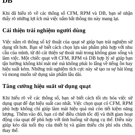
DB
Khi đã hiểu rõ về các thông số CFM, RPM và DB, bạn sẽ nhận
thấy rõ những lợi ích mà việc nắm bắt thông tin này mang lại.
Cải thiện trải nghiệm người dùng
Việc nắm rõ thông số kỹ thuật của quạt sẽ giúp bạn trải nghiệm sử
dụng tốt hơn. Bạn sẽ biết cách chọn lựa sản phẩm phù hợp với nhu
cầu của mình, từ đó cải thiện sự thoải mái trong không gian sống và
làm việc. Một chiếc quạt với CFM, RPM và DB hợp lý sẽ giúp bạn
tận hưởng không khí mát mẻ mà không phải lo lắng về tiếng ồn hay
hiệu suất kém. Những trải nghiệm tích cực này sẽ tạo ra sự hài lòng
và mong muốn sử dụng sản phẩm lâu dài.
Tăng cường hiệu suất sử dụng quạt
Khi hiểu rõ về các thông số, bạn sẽ biết cách tối ưu hóa việc sử
dụng quạt để đạt hiệu suất cao nhất. Việc chọn quạt có CFM, RPM
phù hợp không chỉ giúp làm mát hiệu quả mà còn tiết kiệm năng
lượng. Thêm vào đó, bạn có thể điều chỉnh tốc độ và thời gian hoạt
động của quạt để phù hợp với tình huống sử dụng cụ thể. Điều này
giúp kéo dài tuổi thọ của thiết bị và giảm thiểu chi phí sửa chữa,
thay thế.