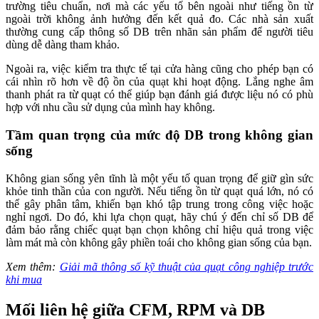
trường tiêu chuẩn, nơi mà các yếu tố bên ngoài như tiếng ồn từ
ngoài trời không ảnh hưởng đến kết quả đo. Các nhà sản xuất
thường cung cấp thông số DB trên nhãn sản phẩm để người tiêu
dùng dễ dàng tham khảo.
Ngoài ra, việc kiểm tra thực tế tại cửa hàng cũng cho phép bạn có
cái nhìn rõ hơn về độ ồn của quạt khi hoạt động. Lắng nghe âm
thanh phát ra từ quạt có thể giúp bạn đánh giá được liệu nó có phù
hợp với nhu cầu sử dụng của mình hay không.
Tầm quan trọng của mức độ DB trong không gian
sống
Không gian sống yên tĩnh là một yếu tố quan trọng để giữ gìn sức
khỏe tinh thần của con người. Nếu tiếng ồn từ quạt quá lớn, nó có
thể gây phân tâm, khiến bạn khó tập trung trong công việc hoặc
nghỉ ngơi. Do đó, khi lựa chọn quạt, hãy chú ý đến chỉ số DB để
đảm bảo rằng chiếc quạt bạn chọn không chỉ hiệu quả trong việc
làm mát mà còn không gây phiền toái cho không gian sống của bạn.
Xem thêm:
Giải mã thông số kỹ thuật của quạt công nghiệp trước
khi mua
Mối liên hệ giữa CFM, RPM và DB