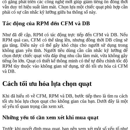
cố gắng phát triển các công nghệ mới giúp giảm tiếng ồn đồng thời
vẫn duy trì hiệu suất làm mát. Chọn lựa một chiếc quạt phù hợp cần
phải có sự cân nhắc kỹ lưỡng giữa ba thông số này.
Tác động của RPM đến CFM và DB
Như đã đề cập, RPM có tác động trực tiếp đến CFM và DB. Nếu
RPM quá cao, CFM có thể tăng lên, nhưng đồng thời DB cũng sẽ
gia tăng. Điều này có thể gây khó chịu cho người sử dụng trong
không gian yên tĩnh. Người tiêu dùng cần cân nhắc kỹ lưỡng để
chọn được chiếc quạt vừa đáp ứng nhu cầu làm mát, vừa không gây
tiếng ồn lớn. Quạt có thiết kế thông minh có thể tự điều chỉnh tốc độ
RPM tùy thuộc vào không gian sử dụng, từ đó tối ưu hóa cả CFM
và DB.
Cách tối ưu hóa lựa chọn quạt
Khi đã hiểu rõ về CFM, RPM và DB, bước tiếp theo là tìm ra cách
tối ưu hóa lựa chọn quạt cho không gian của bạn. Dưới đây là một
số yếu tố quan trọng cần xem xét.
Những yếu tố cần xem xét khi mua quạt
Trước khi quyết định mua quạt, bạn nên xem xét một số yếu tố như