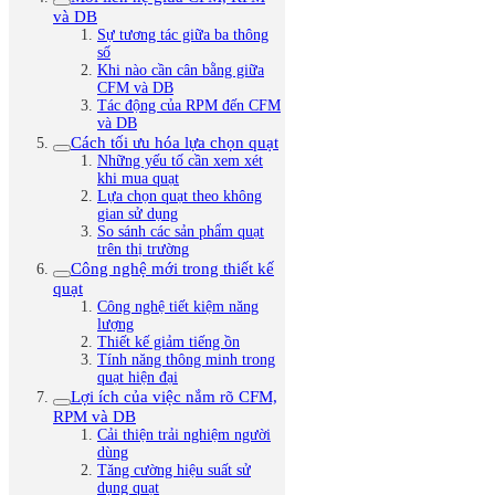
và DB
Sự tương tác giữa ba thông
số
Khi nào cần cân bằng giữa
CFM và DB
Tác động của RPM đến CFM
và DB
Cách tối ưu hóa lựa chọn quạt
Những yếu tố cần xem xét
khi mua quạt
Lựa chọn quạt theo không
gian sử dụng
So sánh các sản phẩm quạt
trên thị trường
Công nghệ mới trong thiết kế
quạt
Công nghệ tiết kiệm năng
lượng
Thiết kế giảm tiếng ồn
Tính năng thông minh trong
quạt hiện đại
Lợi ích của việc nắm rõ CFM,
RPM và DB
Cải thiện trải nghiệm người
dùng
Tăng cường hiệu suất sử
dụng quạt