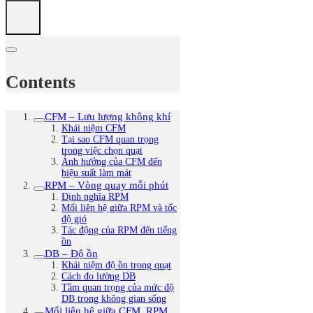
Contents
CFM – Lưu lượng không khí
Khái niệm CFM
Tại sao CFM quan trọng
trong việc chọn quạt
Ảnh hưởng của CFM đến
hiệu suất làm mát
RPM – Vòng quay mỗi phút
Định nghĩa RPM
Mối liên hệ giữa RPM và tốc
độ gió
Tác động của RPM đến tiếng
ồn
DB – Độ ồn
Khái niệm độ ồn trong quạt
Cách đo lường DB
Tầm quan trọng của mức độ
DB trong không gian sống
Mối liên hệ giữa CFM, RPM