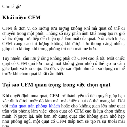
Cfm là gì?
Khái niệm CFM
CFM là đơn vị đo lường lưu lượng không khí mà quạt có thể di
chuyển trong một phút. Thông số này phản ánh khả năng tạo ra gió
và tác động trực tiếp đến hiệu quả làm mát của quạt. Nói cách khác,
CFM càng cao thì lượng không khí được lưu thông càng nhiều,
giúp cho không khí trong phòng trở nên mát mẻ hơn.
Tuy nhiên, cần lưu ý rằng không phải cứ CFM cao là tốt. Một chiếc
quạt có CFM quá lớn trong một không gian nhỏ có thể tạo ra cảm
giác lạnh và khó chịu. Do đó, việc xác định nhu cầu sử dụng cụ thể
trước khi chọn quạt là rất cần thiết.
Tại sao CFM quan trọng trong việc chọn quạt
Khi quyết định mua quạt, CFM trở thành yếu tố tiên quyết giúp bạn
xác định được mức độ làm mát mà chiếc quạt có thể mang lại. Đối
với
mẫu quạt trần phòng khách
hoặc cho không gian lớn như quạt
trần văn phòng làm việc, chọn quạt có CFM cao là lựa chọn thông
minh. Ngược lại, nếu bạn sử dụng quạt cho không gian nhỏ hẹp
như phòng ngủ, một quạt có CFM thấp hơn sẽ tạo ra sự thoải mái
hơn.