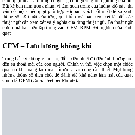
cánh quạt nhất làm rung chuyển ga trải giường trên giường của họ.
Bất kể bạn nằm trong phạm vi tầm quan trọng của luồng gió này, thì
vẫn có một chiếc quạt phù hợp với bạn. Cách tốt nhất để so sánh
thông số kỹ thuật của từng quạt trần mà bạn xem xét là biết các
thuật ngữ cần xem xét và ý nghĩa của từng thuật ngữ. Ba thuật ngữ
chính mà bạn nên tập trung vào: CFM, RPM, Độ nghiên của cánh
quạt.
CFM – Lưu lượng không khí
Trong bất kỳ không gian nào, điều kiện nhiệt độ đều ảnh hưởng lớn
đến sự thoải mái của con người. Chính vì thế, việc chọn một chiếc
quạt có khả năng làm mát tối ưu là vô cùng cần thiết. Một trong
những thông số then chốt để đánh giá khả năng làm mát của quạt
chính là
CFM
(Cubic Feet per Minute).