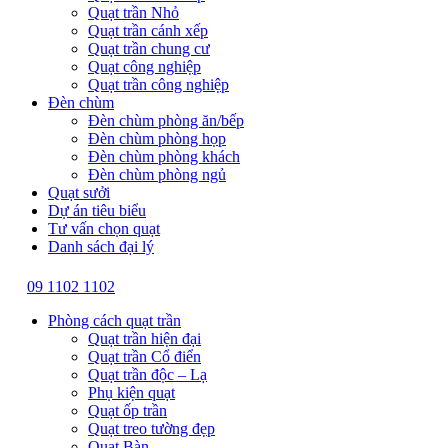
Quạt trần Nhỏ
Quạt trần cánh xếp
Quạt trần chung cư
Quạt công nghiệp
Quạt trần công nghiệp
Đèn chùm
Đèn chùm phòng ăn/bếp
Đèn chùm phòng họp
Đèn chùm phòng khách
Đèn chùm phòng ngủ
Quạt sưởi
Dự án tiêu biểu
Tư vấn chọn quạt
Danh sách đại lý
09 1102 1102
Phòng cách quạt trần
Quạt trần hiện đại
Quạt trần Cổ điển
Quạt trần độc – Lạ
Phụ kiện quạt
Quạt ốp trần
Quạt treo tường đẹp
Quạt Bàn