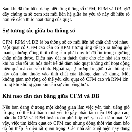
Sau khi đã tìm hiểu riêng biệt từng thông số CFM, RPM và DB, giờ
đây chúng ta sẽ xem xét mối liên hệ giữa ba yếu tố này để hiểu rõ
hơn về cách thức hoạt động của quạt.
Sự tương tác giữa ba thông số
CFM, RPM và DB là ba thông số có mối liên hệ chặt chẽ với nhau.
Một quạt có CFM cao cần có RPM tương ứng để tạo ra luồng gió
mạnh, nhưng đồng thời cũng cần phải duy trì độ ồn trong ngưỡng
chấp nhận được. Điều này đặt ra thách thức cho các nhà sản xuất
khi họ cần tối ưu hóa thiết kế để đảm bảo quạt không chỉ hoạt động
hiệu quả mà còn yên tĩnh. Ngoài ra, sự tương tác giữa các thông số
này còn phụ thuộc vào tính chất của không gian sử dụng. Một
không gian mở rộng có thể yêu cầu quạt có CFM cao và RPM lớn,
trong khi không gian kín cần sự cân bằng hơn.
Khi nào cần cân bằng giữa CFM và DB
Nếu bạn đang ở trong một không gian làm việc yên tĩnh, tiếng gió
từ quạt có thể trở thành một yếu tố gây phân tâm nếu DB quá cao,
mặc dù CFM và RPM hoàn toàn phù hợp với yêu cầu làm mát. Vì
vậy, việc tìm kiếm quạt có CFM cao nhưng đồng thời vẫn đảm bảo
độ ồn thấp là điều rất quan trọng. Các nhà sản xuất hiện nay đang