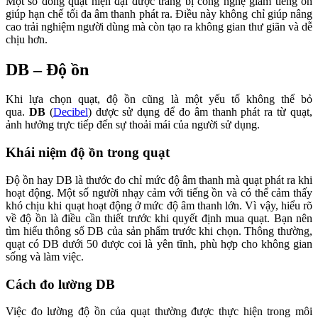
Một số dòng quạt hiện đại được trang bị công nghệ giảm tiếng ồn
giúp hạn chế tối đa âm thanh phát ra. Điều này không chỉ giúp nâng
cao trải nghiệm người dùng mà còn tạo ra không gian thư giãn và dễ
chịu hơn.
DB – Độ ồn
Khi lựa chọn quạt, độ ồn cũng là một yếu tố không thể bỏ
qua.
DB
(
Decibel
) được sử dụng để đo âm thanh phát ra từ quạt,
ảnh hưởng trực tiếp đến sự thoải mái của người sử dụng.
Khái niệm độ ồn trong quạt
Độ ồn hay DB là thước đo chỉ mức độ âm thanh mà quạt phát ra khi
hoạt động. Một số người nhạy cảm với tiếng ồn và có thể cảm thấy
khó chịu khi quạt hoạt động ở mức độ âm thanh lớn. Vì vậy, hiểu rõ
về độ ồn là điều cần thiết trước khi quyết định mua quạt. Bạn nên
tìm hiểu thông số DB của sản phẩm trước khi chọn. Thông thường,
quạt có DB dưới 50 được coi là yên tĩnh, phù hợp cho không gian
sống và làm việc.
Cách đo lường DB
Việc đo lường độ ồn của quạt thường được thực hiện trong môi