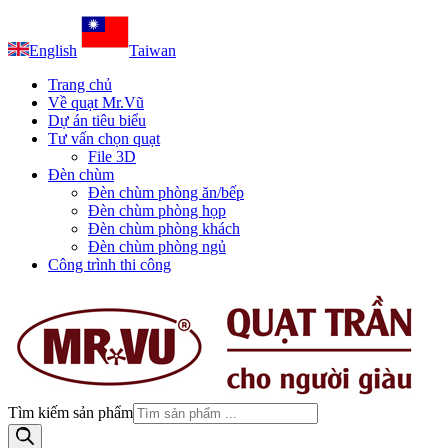
English
Taiwan
Trang chủ
Về quạt Mr.Vũ
Dự án tiêu biểu
Tư vấn chọn quạt
File 3D
Đèn chùm
Đèn chùm phòng ăn/bếp
Đèn chùm phòng họp
Đèn chùm phòng khách
Đèn chùm phòng ngủ
Công trình thi công
Tìm kiếm sản phẩm