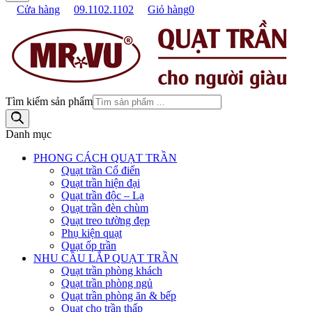
Cửa hàng
09.1102.1102
Giỏ hàng
0
Tìm kiếm sản phẩm
Danh mục
PHONG CÁCH QUẠT TRẦN
Quạt trần Cổ điển
Quạt trần hiện đại
Quạt trần độc – Lạ
Quạt trần đèn chùm
Quạt treo tường đẹp
Phụ kiện quạt
Quạt ốp trần
NHU CẦU LẮP QUẠT TRẦN
Quạt trần phòng khách
Quạt trần phòng ngủ
Quạt trần phòng ăn & bếp
Quạt cho trần thấp