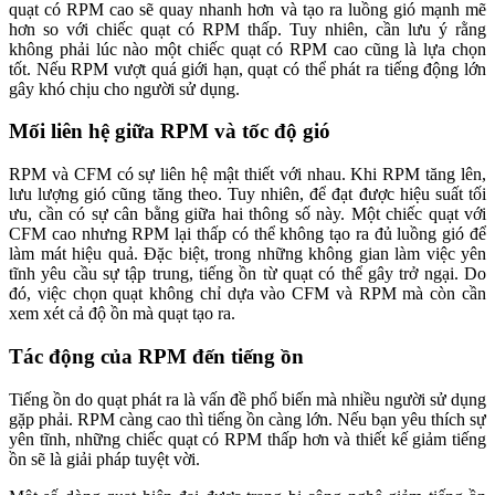
quạt có RPM cao sẽ quay nhanh hơn và tạo ra luồng gió mạnh mẽ
hơn so với chiếc quạt có RPM thấp. Tuy nhiên, cần lưu ý rằng
không phải lúc nào một chiếc quạt có RPM cao cũng là lựa chọn
tốt. Nếu RPM vượt quá giới hạn, quạt có thể phát ra tiếng động lớn
gây khó chịu cho người sử dụng.
Mối liên hệ giữa RPM và tốc độ gió
RPM và CFM có sự liên hệ mật thiết với nhau. Khi RPM tăng lên,
lưu lượng gió cũng tăng theo. Tuy nhiên, để đạt được hiệu suất tối
ưu, cần có sự cân bằng giữa hai thông số này. Một chiếc quạt với
CFM cao nhưng RPM lại thấp có thể không tạo ra đủ luồng gió để
làm mát hiệu quả. Đặc biệt, trong những không gian làm việc yên
tĩnh yêu cầu sự tập trung, tiếng ồn từ quạt có thể gây trở ngại. Do
đó, việc chọn quạt không chỉ dựa vào CFM và RPM mà còn cần
xem xét cả độ ồn mà quạt tạo ra.
Tác động của RPM đến tiếng ồn
Tiếng ồn do quạt phát ra là vấn đề phổ biến mà nhiều người sử dụng
gặp phải. RPM càng cao thì tiếng ồn càng lớn. Nếu bạn yêu thích sự
yên tĩnh, những chiếc quạt có RPM thấp hơn và thiết kế giảm tiếng
ồn sẽ là giải pháp tuyệt vời.