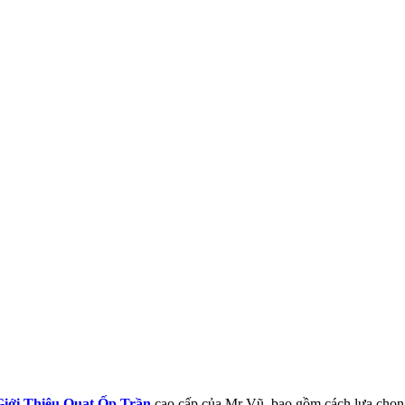
Giới Thiệu Quạt Ốp Trần
cao cấp của Mr Vũ, bao gồm cách lựa chọn, 