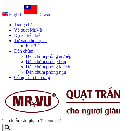
English
Taiwan
Trang chủ
Về quạt Mr.Vũ
Dự án tiêu biểu
Tư vấn chọn quạt
File 3D
Đèn chùm
Đèn chùm phòng ăn/bếp
Đèn chùm phòng họp
Đèn chùm phòng khách
Đèn chùm phòng ngủ
Công trình thi công
Tìm kiếm sản phẩm