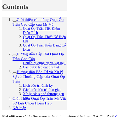
Contents
Giới thiệu các dòng Quạt Ốp
Trần Cao Cấp của Mr Vũ
Quạt Ốp Trần Tiết Kiệm
Diện Tích
Quạt Ốp Trần Thiết Kế Hiện
Đại
Quạt Ốp Trần Kiểu Dáng Cổ
Điển
Hướng dẫn Lắp Đặt Quạt Ốp
Trần Cao Cấp
Chuẩn bị dụng cụ và vật liệu
Các bước lắp đặt chi tiết
Hướng dẫn Bảo Trì và Xử lý
Sự cố Thường Gặp của Quạt Ốp
Trần
Lịch bảo trì định kỳ
Các bước bảo trì đơn giản
Xử lý các sự cố thường gặp
Giới Thiệu Quạt Ốp Trần Mr Vũ:
Sự Lựa Chọn Hoàn Hảo
Kết luận
Bài viết này sẽ là cẩm nang toàn diện, hướng dẫn bạn từ A đến Z về