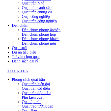
Quạt trần Nhỏ
Quạt trần cánh xếp
Quạt trần chung cư
Quạt công nghiệp
Quạt trần công nghiệp
Đèn chùm
Đèn chùm phòng ăn/bếp
Đèn chùm phòng họp
Đèn chùm phòng khách
Đèn chùm phòng ngủ
Quạt sưởi
Dự án tiêu biểu
Tư vấn chọn quạt
Danh sách đại lý
09 1102 1102
Phòng cách quạt trần
Quạt trần hiện đại
Quạt trần Cổ điển
Quạt trần độc – Lạ
Phụ kiện quạt
Quạt ốp trần
Quạt treo tường đẹp
Quạt Bàn