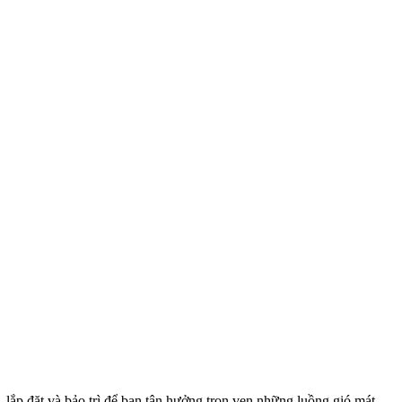
lắp đặt và bảo trì để bạn tận hưởng trọn vẹn những luồng gió mát