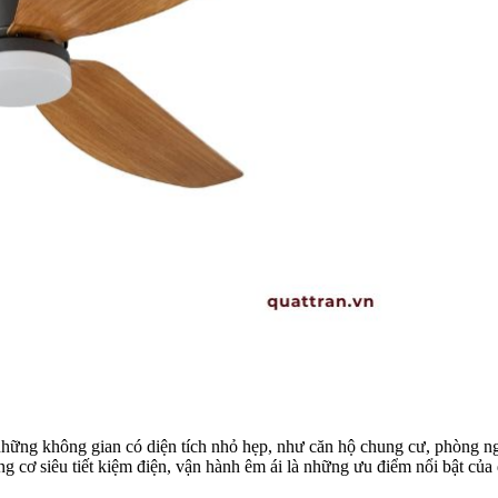
hững không gian có diện tích nhỏ hẹp, như căn hộ chung cư, phòng ngủ
g cơ siêu tiết kiệm điện, vận hành êm ái là những ưu điểm nổi bật củ