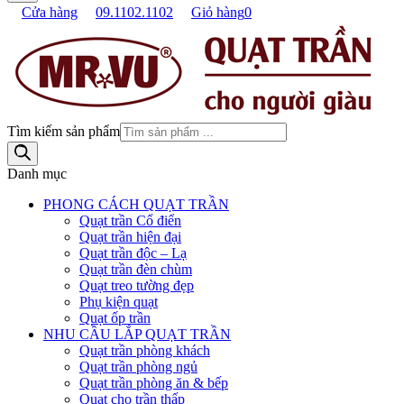
Cửa hàng
09.1102.1102
Giỏ hàng
0
Tìm kiếm sản phẩm
Danh mục
PHONG CÁCH QUẠT TRẦN
Quạt trần Cổ điển
Quạt trần hiện đại
Quạt trần độc – Lạ
Quạt trần đèn chùm
Quạt treo tường đẹp
Phụ kiện quạt
Quạt ốp trần
NHU CẦU LẮP QUẠT TRẦN
Quạt trần phòng khách
Quạt trần phòng ngủ
Quạt trần phòng ăn & bếp
Quạt cho trần thấp