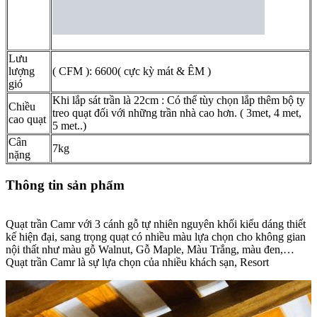
Lưu
lượng
( CFM ): 6600( cực kỳ mát & ÊM )
gió
Khi lắp sát trần là 22cm : Có thể tùy chọn lắp thêm bộ ty
Chiều
treo quạt đối với những trần nhà cao hơn. ( 3met, 4 met,
cao quạt
5 met..)
Cân
7kg
nặng
Thông tin sản phẩm
Quạt trần Camr với 3 cánh gỗ tự nhiên nguyên khối kiểu dáng thiết
kế hiện đại, sang trọng quạt có nhiều màu lựa chọn cho không gian
nội thất như màu gỗ Walnut, Gỗ Maple, Màu Trắng, màu đen,…
Quạt trần Camr là sự lựa chọn của nhiều khách sạn, Resort