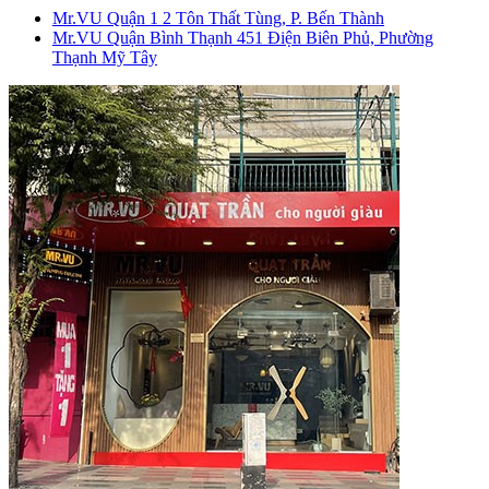
Mr.VU Quận 1
2 Tôn Thất Tùng, P. Bến Thành
Mr.VU Quận Bình Thạnh
451 Điện Biên Phủ, Phường
Thạnh Mỹ Tây