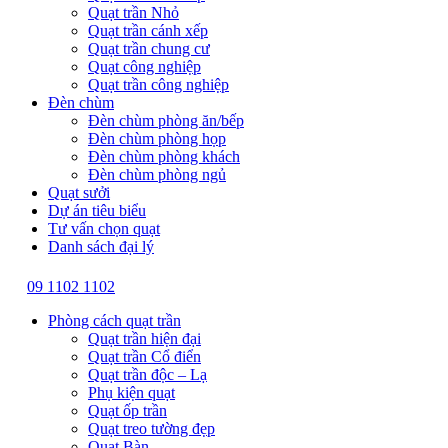
Quạt trần Nhỏ
Quạt trần cánh xếp
Quạt trần chung cư
Quạt công nghiệp
Quạt trần công nghiệp
Đèn chùm
Đèn chùm phòng ăn/bếp
Đèn chùm phòng họp
Đèn chùm phòng khách
Đèn chùm phòng ngủ
Quạt sưởi
Dự án tiêu biểu
Tư vấn chọn quạt
Danh sách đại lý
09 1102 1102
Phòng cách quạt trần
Quạt trần hiện đại
Quạt trần Cổ điển
Quạt trần độc – Lạ
Phụ kiện quạt
Quạt ốp trần
Quạt treo tường đẹp
Quạt Bàn