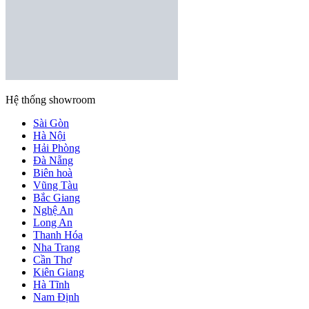
Hệ thống showroom
Sài Gòn
Hà Nội
Hải Phòng
Đà Nẵng
Biên hoà
Vũng Tàu
Bắc Giang
Nghệ An
Long An
Thanh Hóa
Nha Trang
Cần Thơ
Kiên Giang
Hà Tĩnh
Nam Định