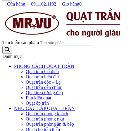
Cửa hàng
09.1102.1102
Giỏ hàng
0
Tìm kiếm sản phẩm
Danh mục
PHONG CÁCH QUẠT TRẦN
Quạt trần Cổ điển
Quạt trần hiện đại
Quạt trần độc – Lạ
Quạt trần đèn chùm
Quạt treo tường đẹp
Phụ kiện quạt
Quạt ốp trần
NHU CẦU LẮP QUẠT TRẦN
Quạt trần phòng khách
Quạt trần phòng ngủ
Quạt trần phòng ăn & bếp
Quạt cho trần thấp