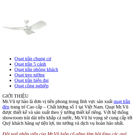
Quạt trần chung cư
Quạt trần 5 cánh
Quạt trần phòng khách
Quạt treo tường
Quạt trần hiện đại
Quạt công nghiệp
GIỚI THIỆU
Mr.Vũ tự hào là đơn vị tiên phong trong lĩnh vực sản xuất
quạt trần
đèn
trang trí Cao cấp – Chất lượng số 1 tại Việt Nam. Quạt Mr.Vũ
được thiết kế và sản xuất theo ý tưởng thiết kế riêng. Với hệ thống
showroom trải dài trên khắp cả nước, Mr.Vũ hi vọng sẽ cung cấp tới
Quý khách hàng sự tiện lợi, tin tưởng và dịch vụ hoàn hảo nhất.
Đội ngũ nhân viên của Mr.Vũ luôn cố gắng làm hài lòng các quý