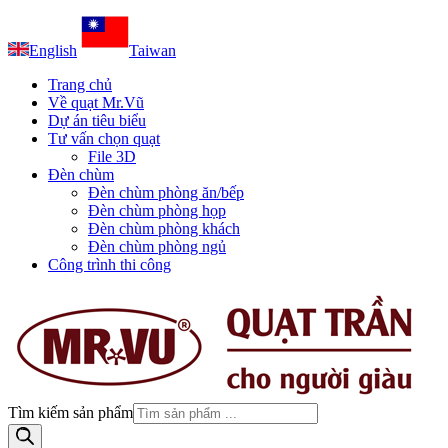
English
Taiwan
Trang chủ
Về quạt Mr.Vũ
Dự án tiêu biểu
Tư vấn chọn quạt
File 3D
Đèn chùm
Đèn chùm phòng ăn/bếp
Đèn chùm phòng họp
Đèn chùm phòng khách
Đèn chùm phòng ngủ
Công trình thi công
Tìm kiếm sản phẩm