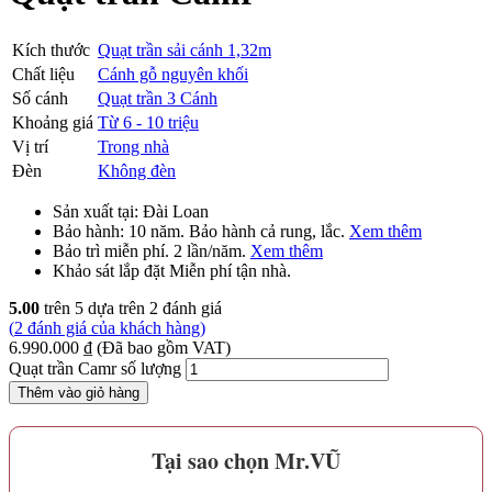
Kích thước
Quạt trần sải cánh 1,32m
Chất liệu
Cánh gỗ nguyên khối
Số cánh
Quạt trần 3 Cánh
Khoảng giá
Từ 6 - 10 triệu
Vị trí
Trong nhà
Đèn
Không đèn
Sản xuất tại:
Đài Loan
Bảo hành:
10 năm
. Bảo hành cả rung, lắc.
Xem thêm
Bảo trì
miễn phí
. 2 lần/năm.
Xem thêm
Khảo sát lắp đặt
Miễn phí
tận nhà.
5.00
trên 5 dựa trên
2
đánh giá
(
2
đánh giá của khách hàng)
6.990.000
₫
(Đã bao gồm VAT)
Quạt trần Camr số lượng
Thêm vào giỏ hàng
Tại sao chọn Mr.VŨ