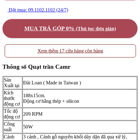
Đặt mua: 09.1102.1102 (24/7)
MUA TRẢ GÓP 0%
(Thủ tục đơn giản)
Xem thêm 17 cửa hàng còn hàng
Thông số Quạt trần Camr
Sản
Đài Loan ( Made in Taiwan )
Xuất tại
Kích
188x15cm.
thước
Động cơ bằng thép + silicon
động cơ
Tốc độ
209 RPM
động cơ
Công
50W
suất
Cánh
3 cánh , Cánh gỗ nguyên khối dày dặn đã qua xử lý,