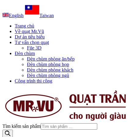
English
Taiwan
Trang chủ
Về quạt Mr.Vũ
Dự án tiêu biểu
Tư vấn chọn quạt
File 3D
Đèn chùm
Đèn chùm phòng ăn/bếp
Đèn chùm phòng họp
Đèn chùm phòng khách
Đèn chùm phòng ngủ
Công trình thi công
Tìm kiếm sản phẩm