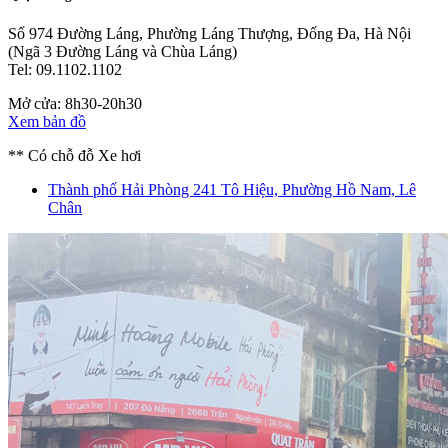
Số 974 Đường Láng, Phường Láng Thượng, Đống Đa, Hà Nội
(Ngã 3 Đường Láng và Chùa Láng)
Tel: 09.1102.1102
Mở cửa: 8h30-20h30
Xem bản đồ
** Có chỗ đỗ Xe hơi
Thành phố Hải Phòng
241 Tô Hiệu, Phường Hồ Nam, Lê
Chân