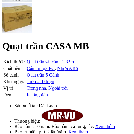
Quạt trần CASA MB
Kích thước
Quạt trần sải cánh 1,32m
Chất liệu
Cánh nhựa PC
,
Nhựa ABS
Số cánh
Quạt trần 5 Cánh
Khoảng giá
Từ 6 - 10 triệu
Vị trí
Trong nhà
,
Ngoài trời
Đèn
Không đèn
Sản xuất tại:
Đài Loan
Thương hiệu:
Bảo hành:
10 năm
. Bảo hành cả rung, lắc.
Xem thêm
Bảo trì
miễn phí
. 2 lần/năm.
Xem thêm