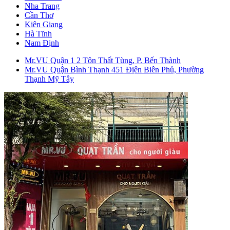
Nha Trang
Cần Thơ
Kiên Giang
Hà Tĩnh
Nam Định
Mr.VU Quận 1
2 Tôn Thất Tùng, P. Bến Thành
Mr.VU Quận Bình Thạnh
451 Điện Biên Phủ, Phường
Thạnh Mỹ Tây