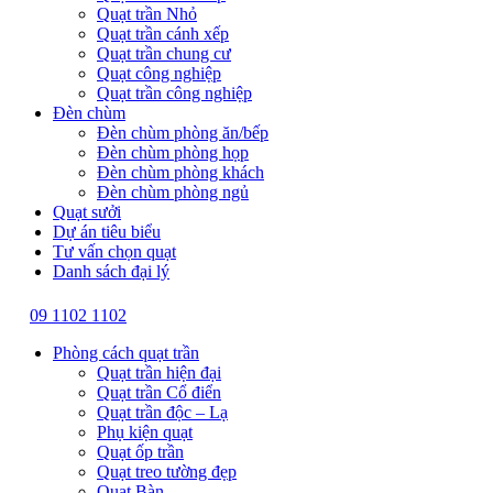
Quạt trần Nhỏ
Quạt trần cánh xếp
Quạt trần chung cư
Quạt công nghiệp
Quạt trần công nghiệp
Đèn chùm
Đèn chùm phòng ăn/bếp
Đèn chùm phòng họp
Đèn chùm phòng khách
Đèn chùm phòng ngủ
Quạt sưởi
Dự án tiêu biểu
Tư vấn chọn quạt
Danh sách đại lý
09 1102 1102
Phòng cách quạt trần
Quạt trần hiện đại
Quạt trần Cổ điển
Quạt trần độc – Lạ
Phụ kiện quạt
Quạt ốp trần
Quạt treo tường đẹp
Quạt Bàn