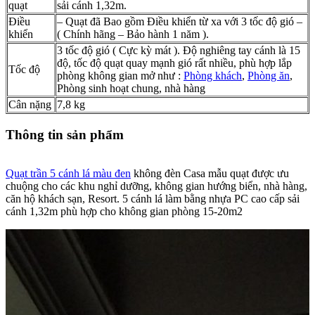
quạt
sải cánh 1,32m.
Điều
– Quạt đã Bao gồm Điều khiển từ xa với 3 tốc độ gió –
khiển
( Chính hãng – Bảo hành 1 năm ).
3 tốc độ gió ( Cực kỳ mát ). Độ nghiêng tay cánh là 15
độ, tốc độ quạt quay mạnh gió rất nhiều, phù hợp lắp
Tốc độ
phòng không gian mở như :
Phòng khách
,
Phòng ăn
,
Phòng sinh hoạt chung, nhà hàng
Cân nặng
7,8 kg
Thông tin sản phẩm
Quạt trần 5 cánh lá màu đen
không đèn Casa mẫu quạt được ưu
chuộng cho các khu nghỉ dưỡng, không gian hướng biển, nhà hàng,
căn hộ khách sạn, Resort. 5 cánh lá làm bằng nhựa PC cao cấp sải
cánh 1,32m phù hợp cho không gian phòng 15-20m2