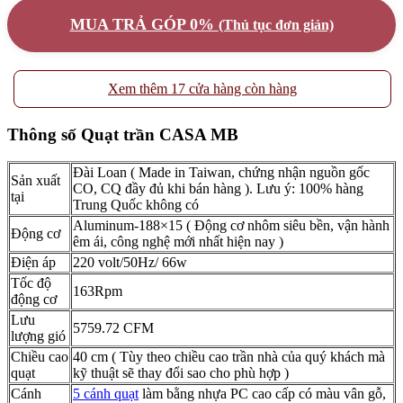
MUA TRẢ GÓP 0%
(Thủ tục đơn giản)
Xem thêm 17 cửa hàng còn hàng
Thông số Quạt trần CASA MB
Đài Loan ( Made in Taiwan, chứng nhận nguồn gốc
Sản xuất
CO, CQ đầy đủ khi bán hàng ). Lưu ý: 100% hàng
tại
Trung Quốc không có
Aluminum
-188×15 ( Động cơ nhôm siêu bền, vận hành
Động cơ
êm ái, công nghệ mới nhất hiện nay )
Điện áp
220 volt/50Hz/ 66w
Tốc độ
163Rpm
động cơ
Lưu
5759.72 CFM
lượng gió
Chiều cao
40 cm ( Tùy theo chiều cao trần nhà của quý khách mà
quạt
kỹ thuật sẽ thay đổi sao cho phù hợp )
Cánh
5 cánh quạt
làm bằng nhựa PC cao cấp có màu vân gỗ,