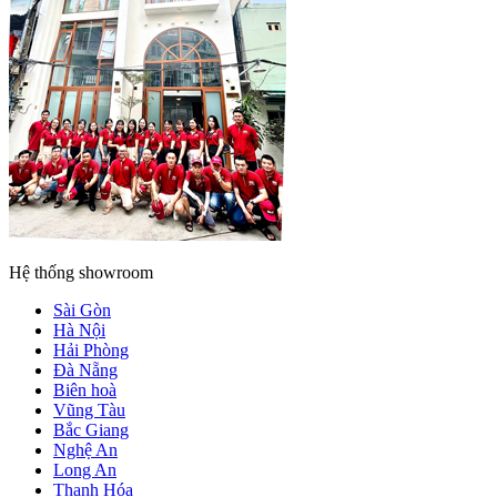
Hệ thống showroom
Sài Gòn
Hà Nội
Hải Phòng
Đà Nẵng
Biên hoà
Vũng Tàu
Bắc Giang
Nghệ An
Long An
Thanh Hóa