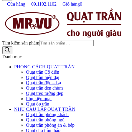
Cửa hàng
09.1102.1102
Giỏ hàng
0
Tìm kiếm sản phẩm
Danh mục
PHONG CÁCH QUẠT TRẦN
Quạt trần Cổ điển
Quạt trần hiện đại
Quạt trần độc – Lạ
Quạt trần đèn chùm
Quạt treo tường đẹp
Phụ kiện quạt
Quạt ốp trần
NHU CẦU LẮP QUẠT TRẦN
Quạt trần phòng khách
Quạt trần phòng ngủ
Quạt trần phòng ăn & bếp
Quạt cho trần thấp