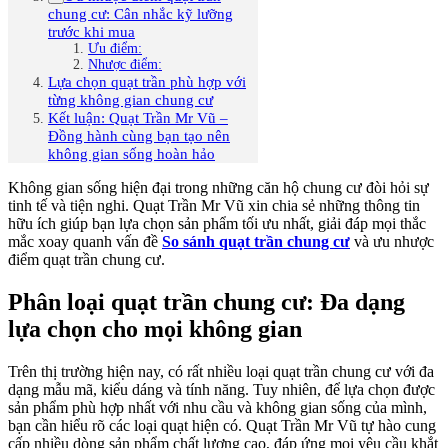
chung cư: Cân nhắc kỹ lưỡng
trước khi mua
Ưu điểm:
Nhược điểm:
Lựa chọn quạt trần phù hợp với
từng không gian chung cư
Kết luận: Quạt Trần Mr Vũ –
Đồng hành cùng bạn tạo nên
không gian sống hoàn hảo
Không gian sống hiện đại trong những căn hộ chung cư đòi hỏi sự
tinh tế và tiện nghi. Quạt Trần Mr Vũ xin chia sẻ những thông tin
hữu ích giúp bạn lựa chọn sản phẩm tối ưu nhất, giải đáp mọi thắc
mắc xoay quanh vấn đề
So sánh quạt trần chung cư
và ư
u nhược
điểm quạt trần chung cư
.
Phân loại quạt trần chung cư: Đa dạng
lựa chọn cho mọi không gian
Trên thị trường hiện nay, có rất nhiều loại quạt trần chung cư với đa
dạng mẫu mã, kiểu dáng và tính năng. Tuy nhiên, để lựa chọn được
sản phẩm phù hợp nhất với nhu cầu và không gian sống của mình,
bạn cần hiểu rõ các loại quạt hiện có. Quạt Trần Mr Vũ tự hào cung
cấp nhiều dòng sản phẩm chất lượng cao, đáp ứng mọi yêu cầu khắt