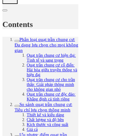
Contents
Phân loại quạt trần chung cư:
Đa dạng lựa chọn cho mọi không
gian
Quạt trần chung cư hiện đại:
Tinh tế và sang trọng
Quạt trần chung cư cổ điển:
Hài hòa giữa truyền thống và
hiện đại
Quạt trần chung cư cho trần
thấp: Giải pháp thông minh
cho không gian nhỏ
Quạt trần chung cư độc đáo:
Khẳng định cá tính riêng
So sánh quạt trần chung cư:
Tiêu chí lựa chọn thông minh
Thiết kế và kiểu dáng
Chất lượng và độ bền
Kích thước và công suất
Giá cả
Ưu nhược điểm quạt trần