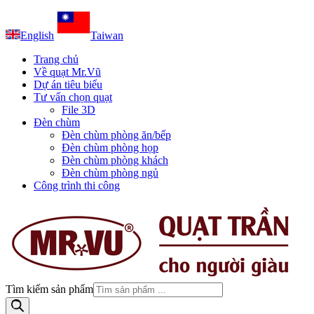
English
Taiwan
Trang chủ
Về quạt Mr.Vũ
Dự án tiêu biểu
Tư vấn chọn quạt
File 3D
Đèn chùm
Đèn chùm phòng ăn/bếp
Đèn chùm phòng họp
Đèn chùm phòng khách
Đèn chùm phòng ngủ
Công trình thi công
Tìm kiếm sản phẩm