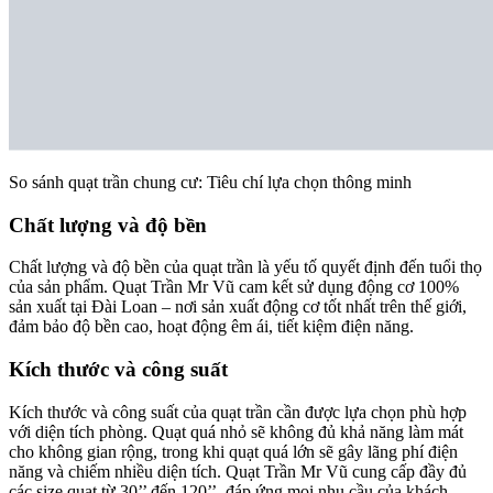
So sánh quạt trần chung cư: Tiêu chí lựa chọn thông minh
Chất lượng và độ bền
Chất lượng và độ bền của quạt trần là yếu tố quyết định đến tuổi thọ
của sản phẩm. Quạt Trần Mr Vũ cam kết sử dụng động cơ 100%
sản xuất tại Đài Loan – nơi sản xuất động cơ tốt nhất trên thế giới,
đảm bảo độ bền cao, hoạt động êm ái, tiết kiệm điện năng.
Kích thước và công suất
Kích thước và công suất của quạt trần cần được lựa chọn phù hợp
với diện tích phòng. Quạt quá nhỏ sẽ không đủ khả năng làm mát
cho không gian rộng, trong khi quạt quá lớn sẽ gây lãng phí điện
năng và chiếm nhiều diện tích. Quạt Trần Mr Vũ cung cấp đầy đủ
các size quạt từ 30’’ đến 120’’, đáp ứng mọi nhu cầu của khách