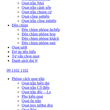
Quạt trần Nhỏ
Quạt trần cánh xếp
Quạt trần chung cư
Quạt công nghiệp
Quạt trần công nghiệp
Đèn chùm
Đèn chùm phòng ăn/bếp
Đèn chùm phòng họp
Đèn chùm phòng khách
Đèn chùm phòng ngủ
Quạt sưởi
Dự án tiêu biểu
Tư vấn chọn quạt
Danh sách đại lý
09 1102 1102
Phòng cách quạt trần
Quạt trần hiện đại
Quạt trần Cổ điển
Quạt trần độc – Lạ
Phụ kiện quạt
Quạt ốp trần
Quạt treo tường đẹp
Quạt Bàn