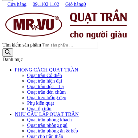
Cửa hàng
09.1102.1102
Giỏ hàng
0
Tìm kiếm sản phẩm
Danh mục
PHONG CÁCH QUẠT TRẦN
Quạt trần Cổ điển
Quạt trần hiện đại
Quạt trần độc – Lạ
Quạt trần đèn chùm
Quạt treo tường đẹp
Phụ kiện quạt
Quạt ốp trần
NHU CẦU LẮP QUẠT TRẦN
Quạt trần phòng khách
Quạt trần phòng ngủ
Quạt trần phòng ăn & bếp
Quạt cho trần thấp