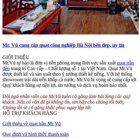
Mr. Vũ cung cấp quạt công nghiệp Hà Nội bền đẹp, uy tín
GIỚI THIỆU
Mr.Vũ tự hào là đơn vị tiên phong trong lĩnh vực sản xuất
quạt trần
đèn
trang trí Cao cấp – Chất lượng số 1 tại Việt Nam. Quạt Mr.Vũ
được thiết kế và sản xuất theo ý tưởng thiết kế riêng. Với hệ thống
showroom trải dài trên khắp cả nước, Mr.Vũ hi vọng sẽ cung cấp tới
Quý khách hàng sự tiện lợi, tin tưởng và dịch vụ hoàn hảo nhất.
Đội ngũ nhân viên của Mr.Vũ luôn cố gắng làm hài lòng các quý
khách. Nếu có vấn đề gì không ổn, xin hãy cho chúng tôi biết,
Chúng tôi sẽ cố gắng khắc phục ngay lập tức
HỖ TRỢ KHÁCH HÀNG
Giới thiệu về quạt trần Mr Vũ
Quy định và hình thức thanh toán