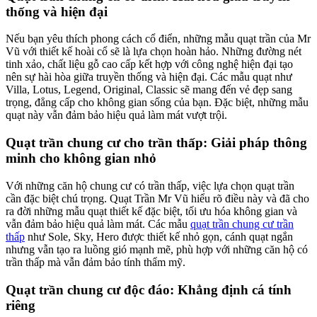
thống và hiện đại
Nếu bạn yêu thích phong cách cổ điển, những mẫu quạt trần của Mr
Vũ với thiết kế hoài cổ sẽ là lựa chọn hoàn hảo. Những đường nét
tinh xảo, chất liệu gỗ cao cấp kết hợp với công nghệ hiện đại tạo
nên sự hài hòa giữa truyền thống và hiện đại. Các mẫu quạt như
Villa, Lotus, Legend, Original, Classic sẽ mang đến vẻ đẹp sang
trọng, đẳng cấp cho không gian sống của bạn. Đặc biệt, những mẫu
quạt này vẫn đảm bảo hiệu quả làm mát vượt trội.
Quạt trần chung cư cho trần thấp: Giải pháp thông
minh cho không gian nhỏ
Với những căn hộ chung cư có trần thấp, việc lựa chọn quạt trần
cần đặc biệt chú trọng. Quạt Trần Mr Vũ hiểu rõ điều này và đã cho
ra đời những mẫu quạt thiết kế đặc biệt, tối ưu hóa không gian và
vẫn đảm bảo hiệu quả làm mát. Các mẫu
quạt trần chung cư trần
thấp
như Sole, Sky, Hero được thiết kế nhỏ gọn, cánh quạt ngắn
nhưng vẫn tạo ra luồng gió mạnh mẽ, phù hợp với những căn hộ có
trần thấp mà vẫn đảm bảo tính thẩm mỹ.
Quạt trần chung cư độc đáo: Khẳng định cá tính
riêng