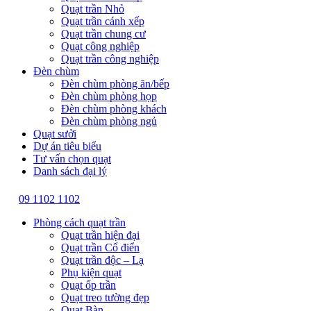
Quạt trần Nhỏ
Quạt trần cánh xếp
Quạt trần chung cư
Quạt công nghiệp
Quạt trần công nghiệp
Đèn chùm
Đèn chùm phòng ăn/bếp
Đèn chùm phòng họp
Đèn chùm phòng khách
Đèn chùm phòng ngủ
Quạt sưởi
Dự án tiêu biểu
Tư vấn chọn quạt
Danh sách đại lý
09 1102 1102
Phòng cách quạt trần
Quạt trần hiện đại
Quạt trần Cổ điển
Quạt trần độc – Lạ
Phụ kiện quạt
Quạt ốp trần
Quạt treo tường đẹp
Quạt Bàn