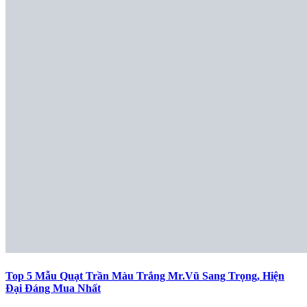
Top 5 Mẫu Quạt Trần Màu Trắng Mr.Vũ Sang Trọng, Hiện
Đại Đáng Mua Nhất