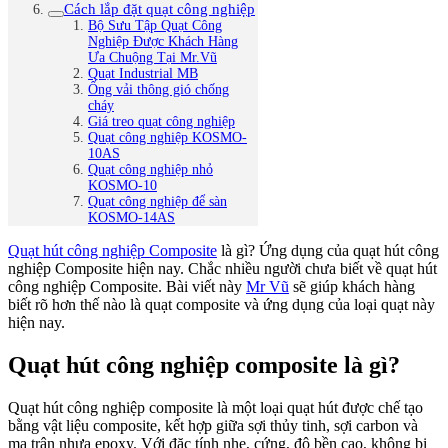
Cách lắp đặt quạt công nghiệp
Bộ Sưu Tập Quạt Công
Nghiệp Được Khách Hàng
Ưa Chuộng Tại Mr.Vũ
Quạt Industrial MB
Ống vải thông gió chống
cháy
Giá treo quạt công nghiệp
Quạt công nghiệp KOSMO-
10AS
Quạt công nghiệp nhỏ
KOSMO-10
Quạt công nghiệp để sàn
KOSMO-14AS
Quạt hút công nghiệp Composite
là gì? Ứng dụng của quạt hút công
nghiệp Composite hiện nay. Chắc nhiều người chưa biết về quạt hút
công nghiệp Composite. Bài viết này
Mr Vũ
sẽ giúp khách hàng
biết rõ hơn thế nào là quạt composite và ứng dụng của loại quạt này
hiện nay.
Quạt hút công nghiệp composite là gì?
Quạt hút công nghiệp composite là một loại quạt hút được chế tạo
bằng vật liệu composite, kết hợp giữa sợi thủy tinh, sợi carbon và
ma trận nhựa epoxy. Với đặc tính nhẹ, cứng, độ bền cao, không bị