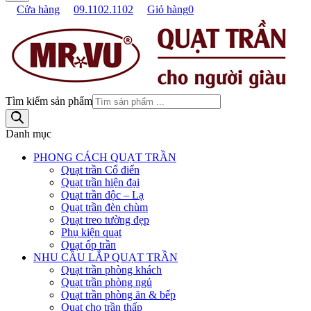
Cửa hàng
09.1102.1102
Giỏ hàng
0
Tìm kiếm sản phẩm
Danh mục
PHONG CÁCH QUẠT TRẦN
Quạt trần Cổ điển
Quạt trần hiện đại
Quạt trần độc – Lạ
Quạt trần đèn chùm
Quạt treo tường đẹp
Phụ kiện quạt
Quạt ốp trần
NHU CẦU LẮP QUẠT TRẦN
Quạt trần phòng khách
Quạt trần phòng ngủ
Quạt trần phòng ăn & bếp
Quạt cho trần thấp