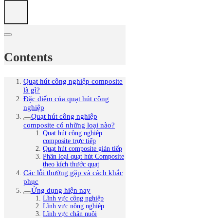
Contents
Quạt hút công nghiệp composite
là gì?
Đặc điểm của quạt hút công
nghiệp
Quạt hút công nghiệp
composite có những loại nào?
Quạt hút công nghiệp
composite trực tiếp
Quạt hút composite gián tiếp
Phân loại quạt hút Composite
theo kích thước quạt
Các lỗi thường gặp và cách khắc
phục
Ứng dụng hiện nay
Lĩnh vực công nghiệp
Lĩnh vực nông nghiệp
Lĩnh vực chăn nuôi