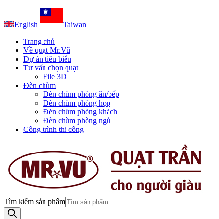
English
Taiwan
Trang chủ
Về quạt Mr.Vũ
Dự án tiêu biểu
Tư vấn chọn quạt
File 3D
Đèn chùm
Đèn chùm phòng ăn/bếp
Đèn chùm phòng họp
Đèn chùm phòng khách
Đèn chùm phòng ngủ
Công trình thi công
Tìm kiếm sản phẩm