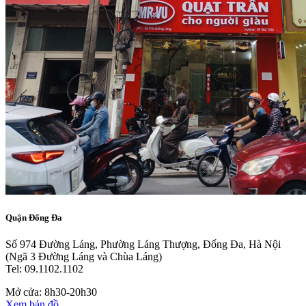
Quận Đống Đa
Số 974 Đường Láng, Phường Láng Thượng, Đống Đa, Hà Nội
(Ngã 3 Đường Láng và Chùa Láng)
Tel: 09.1102.1102
Mở cửa: 8h30-20h30
Xem bản đồ