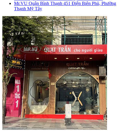
Mr.VU Quận Bình Thạnh
451 Điện Biên Phủ, Phường
Thạnh Mỹ Tây