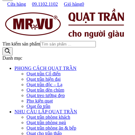
Cửa hàng
09.1102.1102
Giỏ hàng
0
Tìm kiếm sản phẩm
Danh mục
PHONG CÁCH QUẠT TRẦN
Quạt trần Cổ điển
Quạt trần hiện đại
Quạt trần độc – Lạ
Quạt trần đèn chùm
Quạt treo tường đẹp
Phụ kiện quạt
Quạt ốp trần
NHU CẦU LẮP QUẠT TRẦN
Quạt trần phòng khách
Quạt trần phòng ngủ
Quạt trần phòng ăn & bếp
Quạt cho trần thấp