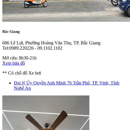
Bắc Giang
686 Lê Lợi, Phường Hoàng Văn Thụ, TP. Bắc Giang
Tel:0989.220226 - 09.1102.1102
Mở cửa: 8h30-21h
Xem bản đồ
** Có chỗ đỗ Xe hơi
Đại lý Ủy Quyền Anh Minh
76 Trần Phú, TP. Vinh, Tỉnh
Nghệ An