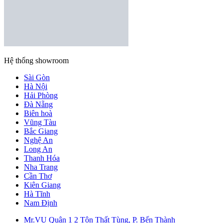
Hệ thống showroom
Sài Gòn
Hà Nội
Hải Phòng
Đà Nẵng
Biên hoà
Vũng Tàu
Bắc Giang
Nghệ An
Long An
Thanh Hóa
Nha Trang
Cần Thơ
Kiên Giang
Hà Tĩnh
Nam Định
Mr.VU Quận 1
2 Tôn Thất Tùng, P. Bến Thành