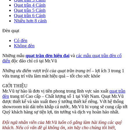
Quạt trần 4 Cánh
Quạt trần 5 Cánh
Quạt trần 6 Cánh
Nhiều hơn 8 cánh
Đèn quạt
Có đèn
Không đèn
Những mẫu
quạt trần đèn hiện đại
và
các mẫu quạt trần đèn cổ
điển
độc đáo chỉ có tại Mr.Vũ
Những ưu điểm vượt trội của quạt trần trang trí
– lợi ích 3 trong 1
vừa trang trí vừa làm mát hiệu quả – tốt cho sức khỏe
GIỚI THIỆU
Mr.Vũ tự hào là đơn vị tiên phong trong lĩnh vực sản xuất
quạt trần
đèn
trang trí Cao cấp – Chất lượng số 1 tại Việt Nam. Quạt Mr.Vũ
được thiết kế và sản xuất theo ý tưởng thiết kế riêng. Với hệ thống
showroom trải dài trên khắp cả nước, Mr.Vũ hi vọng sẽ cung cấp tới
Quý khách hàng sự tiện lợi, tin tưởng và dịch vụ hoàn hảo nhất.
Đội ngũ nhân viên của Mr.Vũ luôn cố gắng làm hài lòng các quý
khách. Nếu có vấn đề gì không ổn, xin hãy cho chúng tôi biết,