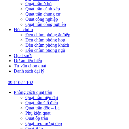
Quạt trần Nhỏ
Quạt trần cánh xếp
Quạt trần chung cư
Quạt công nghiệp
Quạt trần công nghiệp
Đèn chùm
Đèn chùm phòng ăn/bếp
Đèn chùm phòng họp
Đèn chùm phòng khách
Đèn chùm phòng ngủ
Quạt sưởi
Dự án tiêu biểu
Tư vấn chọn quạt
Danh sách đại lý
09 1102 1102
Phòng cách quạt trần
Quạt trần hiện đại
Quạt trần Cổ điển
Quạt trần độc – Lạ
Phụ kiện quạt
Quạt ốp trần
Quạt treo tường đẹp
Quạt Bàn