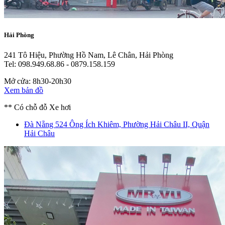
Hải Phòng
241 Tô Hiệu, Phường Hồ Nam, Lê Chân, Hải Phòng
Tel: 098.949.68.86 - 0879.158.159
Mở cửa: 8h30-20h30
Xem bản đồ
** Có chỗ đỗ Xe hơi
Đà Nẵng
524 Ông Ích Khiêm, Phường Hải Châu II, Quận
Hải Châu