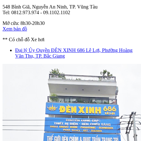
548 Bình Giã, Nguyễn An Ninh, TP. Vũng Tàu
Tel: 0812.973.974 - 09.1102.1102
Mở cửa: 8h30-20h30
Xem bản đồ
** Có chỗ đỗ Xe hơi
Đại lý Ủy Quyền ĐÈN XINH
686 Lê Lợi, Phường Hoàng
Văn Thụ, TP. Bắc Giang