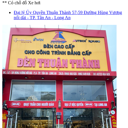
** Có chỗ đỗ Xe hơi
Đại lý Ủy Quyền Thuận Thành
57-59 Đường Hùng Vương
nối dài - TP. Tân An - Long An