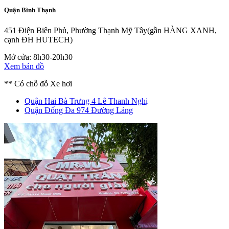
Quận Bình Thạnh
451 Điện Biên Phủ, Phường Thạnh Mỹ Tây
(gần HÀNG XANH,
cạnh ĐH HUTECH)
Mở cửa: 8h30-20h30
Xem bản đồ
** Có chỗ đỗ Xe hơi
Quận Hai Bà Trưng
4 Lê Thanh Nghị
Quận Đống Đa
974 Đường Láng