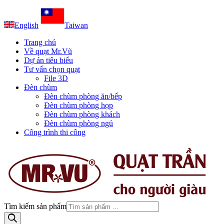
English
Taiwan
Trang chủ
Về quạt Mr.Vũ
Dự án tiêu biểu
Tư vấn chọn quạt
File 3D
Đèn chùm
Đèn chùm phòng ăn/bếp
Đèn chùm phòng họp
Đèn chùm phòng khách
Đèn chùm phòng ngủ
Công trình thi công
Tìm kiếm sản phẩm