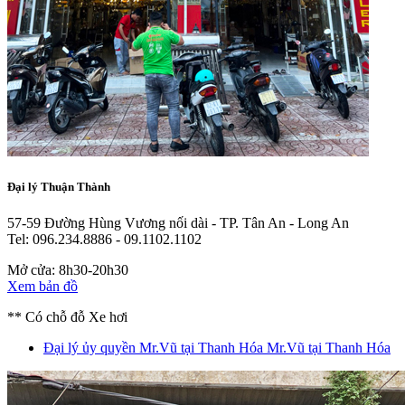
Đại lý Thuận Thành
57-59 Đường Hùng Vương nối dài - TP. Tân An - Long An
Tel: 096.234.8886 - 09.1102.1102
Mở cửa: 8h30-20h30
Xem bản đồ
** Có chỗ đỗ Xe hơi
Đại lý ủy quyền Mr.Vũ tại Thanh Hóa
Mr.Vũ tại Thanh Hóa