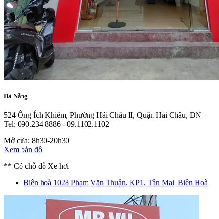
Đà Nẵng
524 Ông Ích Khiêm, Phường Hải Châu II, Quận Hải Châu, ĐN
Tel: 090.234.8886 - 09.1102.1102
Mở cửa: 8h30-20h30
Xem bản đồ
** Có chỗ đỗ Xe hơi
Biên hoà
1028 Phạm Văn Thuận, KP1, Tân Mai, Biên Hoà