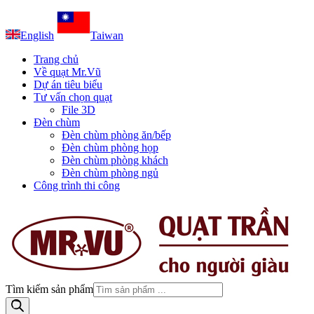
English
Taiwan
Trang chủ
Về quạt Mr.Vũ
Dự án tiêu biểu
Tư vấn chọn quạt
File 3D
Đèn chùm
Đèn chùm phòng ăn/bếp
Đèn chùm phòng họp
Đèn chùm phòng khách
Đèn chùm phòng ngủ
Công trình thi công
Tìm kiếm sản phẩm