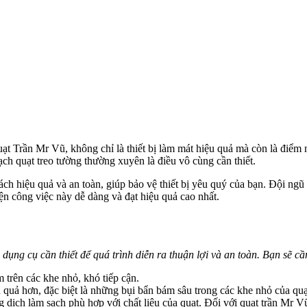
uạt Trần Mr Vũ, không chỉ là thiết bị làm mát hiệu quả mà còn là điểm
sạch quạt treo tường thường xuyên là điều vô cùng cần thiết.
ch hiệu quả và an toàn, giúp bảo vệ thiết bị yêu quý của bạn. Đội ng
iện công việc này dễ dàng và đạt hiệu quả cao nhất.
dụng cụ cần thiết để quá trình diễn ra thuận lợi và an toàn. Bạn sẽ cầ
trên các khe nhỏ, khó tiếp cận.
 quả hơn, đặc biệt là những bụi bẩn bám sâu trong các khe nhỏ của quạ
dịch làm sạch phù hợp với chất liệu của quạt. Đối với quạt trần Mr 