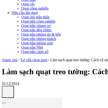
Quạt cây
Quạt công nghiệp
Nhu cầu lắp quạt
Quạt cho trần thấp
Quạt trần công nghiệp
Quạt trần chung cư
Quạt trần đèn chùm
Quạt trần phòng ăn & bếp
Quạt trần phòng khách
Quạt trần phòng ngủ
Quạt trần Nhỏ
Quạt trần cánh gỗ
Trang chủ
/
Tư vấn chọn quạt
/
Làm sạch quạt treo tường: Cách vệ sin
Làm sạch quạt treo tường: Cách 
01/12/2024