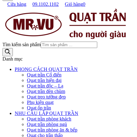
Cửa hàng
09.1102.1102
Giỏ hàng
0
Tìm kiếm sản phẩm
Danh mục
PHONG CÁCH QUẠT TRẦN
Quạt trần Cổ điển
Quạt trần hiện đại
Quạt trần độc – Lạ
Quạt trần đèn chùm
Quạt treo tường đẹp
Phụ kiện quạt
Quạt ốp trần
NHU CẦU LẮP QUẠT TRẦN
Quạt trần phòng khách
Quạt trần phòng ngủ
Quạt trần phòng ăn & bếp
Quạt cho trần thấp