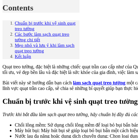
Contents
Chuẩn bị trước khi vệ sinh quạt
treo tường
Các bước làm sạch quạt treo
tường chi tiết
Mẹo nhỏ và lưu ý khi làm sạch
quạt treo tường
Kết luận
Quạt treo tường, đặc biệt là những chiếc quạt trần cao cấp như của Q
tối ưu, vẻ đẹp bền lâu và đặc biệt là sức khỏe của gia đình, việc làm 
Bài viết này sẽ hướng dẫn bạn cách
làm sạch quạt treo tường
một cá
lĩnh vực quạt trần cao cấp, sẽ chia sẻ những bí quyết giúp bạn thực h
Chuẩn bị trước khi vệ sinh quạt treo tường
Trước khi bắt đầu làm sạch quạt treo tường, hãy chuẩn bị đầy đủ các 
Chổi lông mềm: Sử dụng chổi lông mềm để loại bỏ bụi bẩn bám 
Máy hút bụi: Máy hút bụi sẽ giúp loại bỏ bụi bẩn một cách hiệu
Nước lau đa năng hoặc dung dịch chuyên dụng: Chọn loại dung 