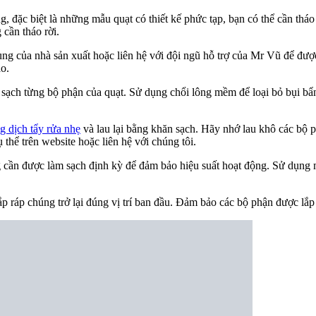
g, đặc biệt là những mẫu quạt có thiết kế phức tạp, bạn có thể cần thá
 cần tháo rời.
g của nhà sản xuất hoặc liên hệ với đội ngũ hỗ trợ của Mr Vũ để được
ảo.
àm sạch từng bộ phận của quạt. Sử dụng chổi lông mềm để loại bỏ bụi 
g dịch tẩy rửa nhẹ
và lau lại bằng khăn sạch. Hãy nhớ lau khô các bộ ph
thể trên website hoặc liên hệ với chúng tôi.
g cần được làm sạch định kỳ để đảm bảo hiệu suất hoạt động. Sử dụng m
lắp ráp chúng trở lại đúng vị trí ban đầu. Đảm bảo các bộ phận được lắp