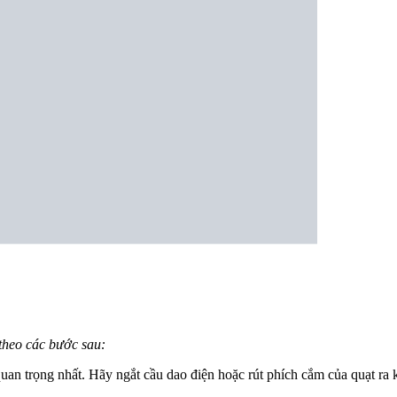
theo các bước sau:
an trọng nhất. Hãy ngắt cầu dao điện hoặc rút phích cắm của quạt ra k