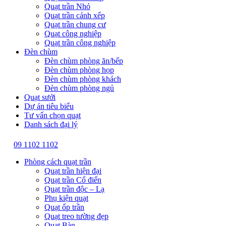
Quạt trần Nhỏ
Quạt trần cánh xếp
Quạt trần chung cư
Quạt công nghiệp
Quạt trần công nghiệp
Đèn chùm
Đèn chùm phòng ăn/bếp
Đèn chùm phòng họp
Đèn chùm phòng khách
Đèn chùm phòng ngủ
Quạt sưởi
Dự án tiêu biểu
Tư vấn chọn quạt
Danh sách đại lý
09 1102 1102
Phòng cách quạt trần
Quạt trần hiện đại
Quạt trần Cổ điển
Quạt trần độc – Lạ
Phụ kiện quạt
Quạt ốp trần
Quạt treo tường đẹp
Quạt Bàn