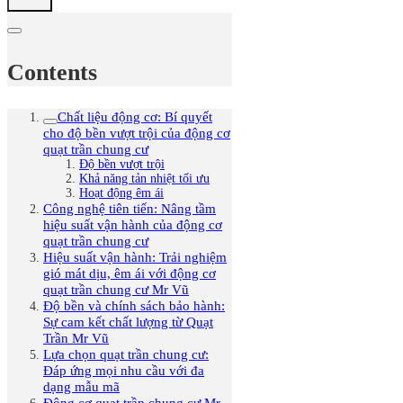
Contents
Chất liệu động cơ: Bí quyết
cho độ bền vượt trội của động cơ
quạt trần chung cư
Độ bền vượt trội
Khả năng tản nhiệt tối ưu
Hoạt động êm ái
Công nghệ tiên tiến: Nâng tầm
hiệu suất vận hành của động cơ
quạt trần chung cư
Hiệu suất vận hành: Trải nghiệm
gió mát dịu, êm ái với động cơ
quạt trần chung cư Mr Vũ
Độ bền và chính sách bảo hành:
Sự cam kết chất lượng từ Quạt
Trần Mr Vũ
Lựa chọn quạt trần chung cư:
Đáp ứng mọi nhu cầu với đa
dạng mẫu mã
Động cơ quạt trần chung cư Mr