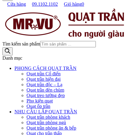
Cửa hàng
09.1102.1102
Giỏ hàng
0
Tìm kiếm sản phẩm
Danh mục
PHONG CÁCH QUẠT TRẦN
Quạt trần Cổ điển
Quạt trần hiện đại
Quạt trần độc – Lạ
Quạt trần đèn chùm
Quạt treo tường đẹp
Phụ kiện quạt
Quạt ốp trần
NHU CẦU LẮP QUẠT TRẦN
Quạt trần phòng khách
Quạt trần phòng ngủ
Quạt trần phòng ăn & bếp
Quạt cho trần thấp