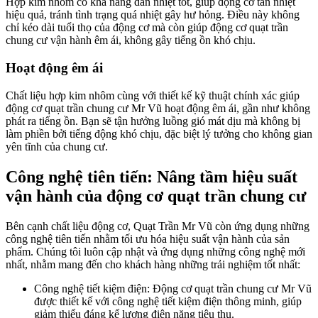
Hợp kim nhôm có khả năng dẫn nhiệt tốt, giúp động cơ tản nhiệt
hiệu quả, tránh tình trạng quá nhiệt gây hư hỏng. Điều này không
chỉ kéo dài tuổi thọ của động cơ mà còn giúp động cơ quạt trần
chung cư vận hành êm ái, không gây tiếng ồn khó chịu.
Hoạt động êm ái
Chất liệu hợp kim nhôm cùng với thiết kế kỹ thuật chính xác giúp
động cơ quạt trần chung cư Mr Vũ hoạt động êm ái, gần như không
phát ra tiếng ồn. Bạn sẽ tận hưởng luồng gió mát dịu mà không bị
làm phiền bởi tiếng động khó chịu, đặc biệt lý tưởng cho không gian
yên tĩnh của chung cư.
Công nghệ tiên tiến: Nâng tầm hiệu suất
vận hành của động cơ quạt trần chung cư
Bên cạnh chất liệu động cơ, Quạt Trần Mr Vũ còn ứng dụng những
công nghệ tiên tiến nhằm tối ưu hóa hiệu suất vận hành của sản
phẩm. Chúng tôi luôn cập nhật và ứng dụng những công nghệ mới
nhất, nhằm mang đến cho khách hàng những trải nghiệm tốt nhất:
Công nghệ tiết kiệm điện: Động cơ quạt trần chung cư Mr Vũ
được thiết kế với công nghệ tiết kiệm điện thông minh, giúp
giảm thiểu đáng kể lượng điện năng tiêu thụ.