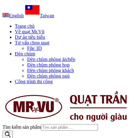
English
Taiwan
Trang chủ
Về quạt Mr.Vũ
Dự án tiêu biểu
Tư vấn chọn quạt
File 3D
Đèn chùm
Đèn chùm phòng ăn/bếp
Đèn chùm phòng họp
Đèn chùm phòng khách
Đèn chùm phòng ngủ
Công trình thi công
Tìm kiếm sản phẩm