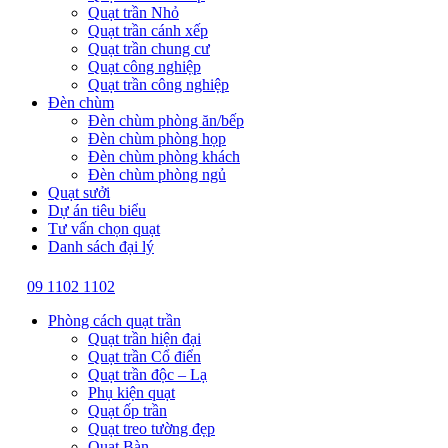
Quạt trần Nhỏ
Quạt trần cánh xếp
Quạt trần chung cư
Quạt công nghiệp
Quạt trần công nghiệp
Đèn chùm
Đèn chùm phòng ăn/bếp
Đèn chùm phòng họp
Đèn chùm phòng khách
Đèn chùm phòng ngủ
Quạt sưởi
Dự án tiêu biểu
Tư vấn chọn quạt
Danh sách đại lý
09 1102 1102
Phòng cách quạt trần
Quạt trần hiện đại
Quạt trần Cổ điển
Quạt trần độc – Lạ
Phụ kiện quạt
Quạt ốp trần
Quạt treo tường đẹp
Quạt Bàn