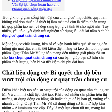
Vũ: Sự lựa chọn hoàn hảo cho
không gian sống hiện đại
Trong không gian sống hiện đại của chung cư, một chiếc quạt trần
không chỉ đơn thuần là thiết bị làm mát mà còn là điểm nhấn trang
trí, góp phần tạo nên vẻ đẹp sang trọng và tinh tế cho ngôi nhà. Tuy
nhiên, yếu tố quyết định trải nghiệm sử dụng lâu dài lại nằm ở chính
động cơ quạt trần chung cư
.
Một động cơ chất lượng, bền bỉ và vận hành hiệu quả sẽ mang đến
luồng gió mát dịu, êm ái, tiết kiệm điện năng và kéo dài tuổi thọ sản
phẩm. Quạt Trần Mr Vũ tự hào mang đến những giải pháp tối ưu
cho
lựa chọn quạt trần chung cư
của bạn, giúp bạn sở hữu sản
phẩm chất lượng, bền bỉ và tiết kiệm chi phí dài hạn.
Chất liệu động cơ: Bí quyết cho độ bền
vượt trội của động cơ quạt trần chung cư
Điểm khác biệt tạo nên sự vượt trội của động cơ quạt trần chung cư
Mr Vũ chính là chất liệu chế tạo. Khác với nhiều sản phẩm trên thị
trường sử dụng động cơ bằng sắt hoặc nhựa dễ bị han gỉ, xuống cấp
nhanh chóng, Quạt Trần Mr Vũ sử dụng động cơ làm từ hợp kim
nhôm – Aluminum cao cấp. Đây là một lựa chọn tối ưu, mang lại