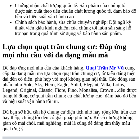
Chứng nhận chất lượng quốc tế: Sản phẩm của chúng tôi
được sản xuất theo tiêu chuẩn chất lượng quốc tế, đảm bảo độ
bền và hiệu suất vận hành cao.
Chính sách bảo hành, sửa chữa chuyên nghiệp: Đội ngũ kỹ
thuật viên giàu kinh nghiệm của chúng tôi luôn sẵn sàng hỗ
trợ bạn trong quá trình sử dụng và bảo hành sản phẩm.
Lựa chọn quạt trần chung cư: Đáp ứng
mọi nhu cầu với đa dạng mẫu mã
Để đáp ứng mọi nhu cầu của khách hàng,
Quạt Trần Mr Vũ
cung
cấp đa dạng mẫu mã lựa chọn quạt trần chung cư, từ kiểu dáng hiện
đại đến cổ điển, phù hợp với mọi không gian nội thất. Các dòng sản
phẩm như Sole, Sky, Hero, Eagle, Solid, Elegant, Villa, Lotus,
Legend, Original, Classic, Fiore, Fino, Monalisa, Crown…đều được
trang bị động cơ quạt trần chung cư chất lượng cao, đảm bảo độ bền
và hiệu suất vận hành tối ưu.
Dù bạn sở hữu căn hộ chung cư diện tích nhỏ hay rộng lớn, trần cao
hay thấp, chúng tôi đều có giải pháp phù hợp. Kể cả những không
gian có mái chòi, mái nghiêng, mái lá cũng dễ dàng tìm thấy mẫu
quạt ưng ý.