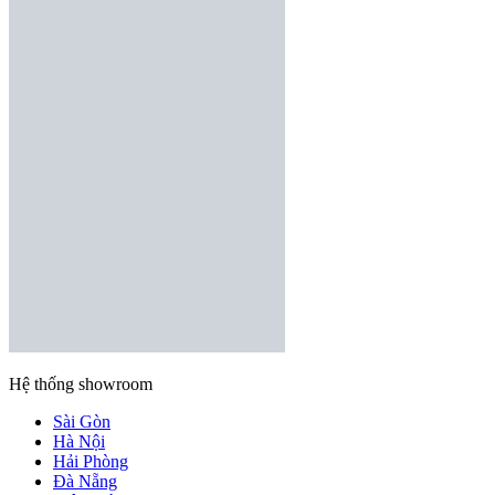
Hệ thống showroom
Sài Gòn
Hà Nội
Hải Phòng
Đà Nẵng