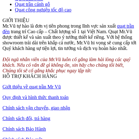
Quạt trần cánh gỗ
Quạt công nghiệp tốc độ cao
GIỚI THIỆU
Mr.Vũ tự hào là đơn vị tiên phong trong lĩnh vực sản xuất
quạt trần
đèn
trang trí Cao cấp – Chất lượng số 1 tại Việt Nam. Quạt Mr.Vũ
được thiết kế và sản xuất theo ý tưởng thiết kế riêng. Với hệ thống
showroom trải dài trên khắp cả nước, Mr.Vũ hi vọng sẽ cung cấp tới
Quý khách hàng sự tiện lợi, tin tưởng và dịch vụ hoàn hảo nhất.
Đội ngũ nhân viên của Mr.Vũ luôn cố gắng làm hài lòng các quý
khách. Nếu có vấn đề gì không ổn, xin hãy cho chúng tôi biết,
Chúng tôi sẽ cố gắng khắc phục ngay lập tức
HỖ TRỢ KHÁCH HÀNG
Giới thiệu về quạt trần Mr Vũ
Quy định và hình thức thanh toán
Chính sách vận chuyển, giao nhận
Chính sách đổi, trả hàng
Chính sách Bảo Hành