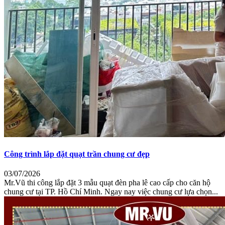
Công trình lắp đặt quạt trần chung cư đẹp
03/07/2026
Mr.Vũ thi công lắp đặt 3 mẫu quạt đèn pha lê cao cấp cho căn hộ
chung cư tại TP. Hồ Chí Minh. Ngay nay việc chung cư lựa chọn...