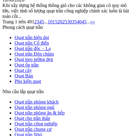
Khi xây dựng hệ thống thông gió cho các không gian có quy mô
lớn, việc tính số lượng quạt trần công nghiệp chính xác luôn là bài
toán cốt...
Trang 1 trên 49
1
2
3
4
5
...
10
15
20
25
30
35
40
45
...
»
»
Phong cách quạt trần
Quạt trần hiện đại
Quạt trần Cổ điển
Quạt trần độc – Lạ
Quạt trần Đèn chùm
Quạt treo tường đẹp
Quạt ốp trần
Quạt cây
Quạt Bàn
Phụ kiện quạt
Nhu cầu lắp quạt trần
Quạt trần phòng khách
Quạt trần phòng ngủ
Quạt trần phòng ăn & bếp
Quạt cho trần thấp
Quạt trần công nghiệp
Quạt trần chung cư
Quạt trần Nhỏ