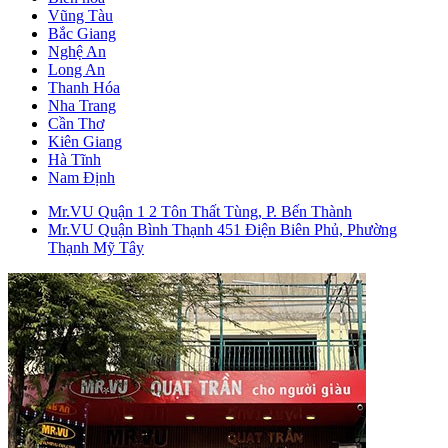
Vũng Tàu
Bắc Giang
Nghệ An
Long An
Thanh Hóa
Nha Trang
Cần Thơ
Kiên Giang
Hà Tĩnh
Nam Định
Mr.VU Quận 1
2 Tôn Thất Tùng, P. Bến Thành
Mr.VU Quận Bình Thạnh
451 Điện Biên Phủ, Phường
Thạnh Mỹ Tây