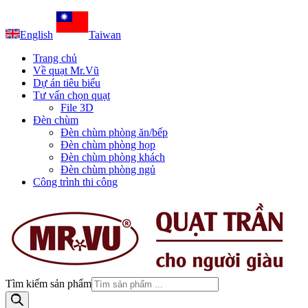
English
Taiwan
Trang chủ
Về quạt Mr.Vũ
Dự án tiêu biểu
Tư vấn chọn quạt
File 3D
Đèn chùm
Đèn chùm phòng ăn/bếp
Đèn chùm phòng họp
Đèn chùm phòng khách
Đèn chùm phòng ngủ
Công trình thi công
Tìm kiếm sản phẩm