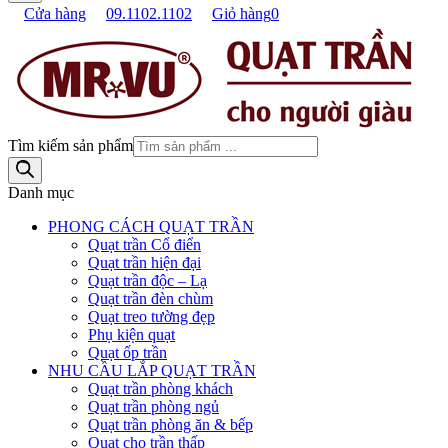
Cửa hàng
09.1102.1102
Giỏ hàng
0
Tìm kiếm sản phẩm
Danh mục
PHONG CÁCH QUẠT TRẦN
Quạt trần Cổ điển
Quạt trần hiện đại
Quạt trần độc – Lạ
Quạt trần đèn chùm
Quạt treo tường đẹp
Phụ kiện quạt
Quạt ốp trần
NHU CẦU LẮP QUẠT TRẦN
Quạt trần phòng khách
Quạt trần phòng ngủ
Quạt trần phòng ăn & bếp
Quạt cho trần thấp