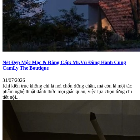
Nét Đẹp Mộc Mạc & Đẳng Cấp: Mr.Vũ Đồng Hành Cùng
CamLy The Boutique
31/07/2026
Khi kiến trúc không chỉ là nơi chốn dừng chân, mà còn là một tác
phẩm nghệ thuật đánh thức mọi giác quan, việc lựa chọn từng chi
tiết nội...