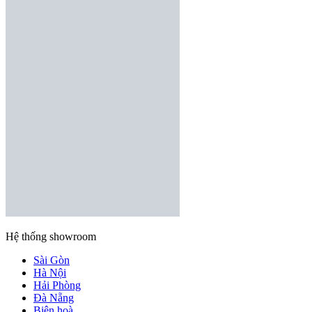
Hệ thống showroom
Sài Gòn
Hà Nội
Hải Phòng
Đà Nẵng
Biên hoà