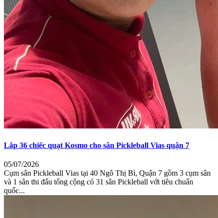
Lắp 36 chiếc quạt Kosmo cho sân Pickleball Vias quận 7
05/07/2026
Cụm sân Pickleball Vias tại 40 Ngô Thị Bì, Quận 7 gồm 3 cụm sân
và 1 sân thi đấu tổng cộng có 31 sân Pickleball với tiêu chuẩn
quốc...