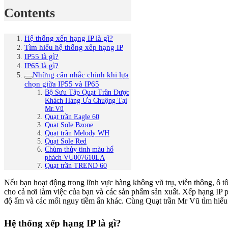
Contents
Hệ thống xếp hạng IP là gì?
Tìm hiểu hệ thống xếp hạng IP
IP55 là gì?
IP65 là gì?
Những cân nhắc chính khi lựa
chọn giữa IP55 và IP65
Bộ Sưu Tập Quạt Trần Được
Khách Hàng Ưa Chuộng Tại
Mr.Vũ
Quạt trần Eagle 60
Quạt Sole Bzone
Quạt trần Melody WH
Quạt Sole Red
Chùm thủy tinh màu hổ
phách VU007610LA
Quạt trần TREND 60
Nếu bạn hoạt động trong lĩnh vực hàng không vũ trụ, viễn thông, ô t
cho cả nơi làm việc của bạn và các sản phẩm sản xuất. Xếp hạng IP 
độ ẩm và các mối nguy tiềm ẩn khác. Cùng Quạt trần Mr Vũ tìm hiểu 
Hệ thống xếp hạng IP là gì?