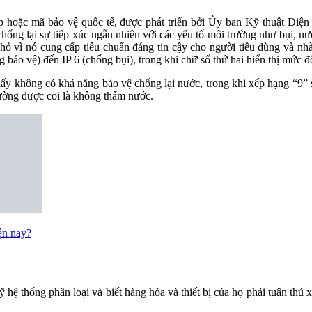
p hoặc mã bảo vệ quốc tế, được phát triển bởi Ủy ban Kỹ thuật Điệ
hống lại sự tiếp xúc ngẫu nhiên với các yếu tố môi trường như bụi, nư
nhỏ vì nó cung cấp tiêu chuẩn đáng tin cậy cho người tiêu dùng và n
 bảo vệ) đến IP 6 (chống bụi), trong khi chữ số thứ hai hiển thị mức 
ấy không có khả năng bảo vệ chống lại nước, trong khi xếp hạng “9” s
hường được coi là không thấm nước.
ện nay?
ỹ hệ thống phân loại và biết hàng hóa và thiết bị của họ phải tuân thủ