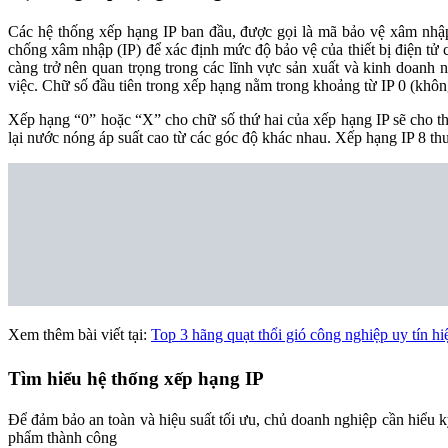
Các hệ thống xếp hạng IP ban đầu, được gọi là mã bảo vệ xâm nhậ
chống xâm nhập (IP) để xác định mức độ bảo vệ của thiết bị điện tử c
càng trở nên quan trọng trong các lĩnh vực sản xuất và kinh doanh 
việc. Chữ số đầu tiên trong xếp hạng nằm trong khoảng từ IP 0 (không
Xếp hạng “0” hoặc “X” cho chữ số thứ hai của xếp hạng IP sẽ cho th
lại nước nóng áp suất cao từ các góc độ khác nhau. Xếp hạng IP 8 t
Xem thêm bài viết tại:
Top 3 hãng quạt thổi gió công nghiệp uy tín hi
Tìm hiểu hệ thống xếp hạng IP
Để đảm bảo an toàn và hiệu suất tối ưu, chủ doanh nghiệp cần hiểu k
phẩm thành công