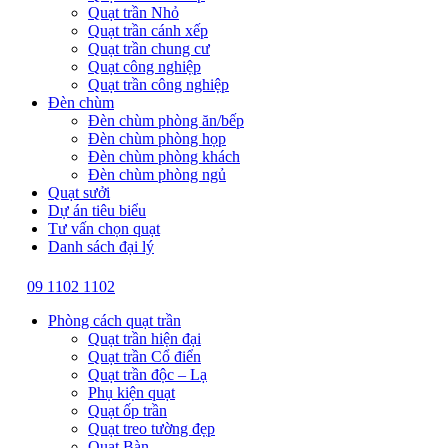
Quạt trần Nhỏ
Quạt trần cánh xếp
Quạt trần chung cư
Quạt công nghiệp
Quạt trần công nghiệp
Đèn chùm
Đèn chùm phòng ăn/bếp
Đèn chùm phòng họp
Đèn chùm phòng khách
Đèn chùm phòng ngủ
Quạt sưởi
Dự án tiêu biểu
Tư vấn chọn quạt
Danh sách đại lý
09 1102 1102
Phòng cách quạt trần
Quạt trần hiện đại
Quạt trần Cổ điển
Quạt trần độc – Lạ
Phụ kiện quạt
Quạt ốp trần
Quạt treo tường đẹp
Quạt Bàn