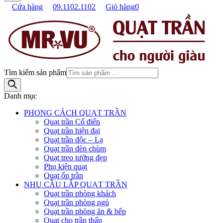
Cửa hàng
09.1102.1102
Giỏ hàng
0
Tìm kiếm sản phẩm
Danh mục
PHONG CÁCH QUẠT TRẦN
Quạt trần Cổ điển
Quạt trần hiện đại
Quạt trần độc – Lạ
Quạt trần đèn chùm
Quạt treo tường đẹp
Phụ kiện quạt
Quạt ốp trần
NHU CẦU LẮP QUẠT TRẦN
Quạt trần phòng khách
Quạt trần phòng ngủ
Quạt trần phòng ăn & bếp
Quạt cho trần thấp