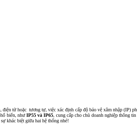
ô, điện tử hoặc tương tự, việc xác định cấp độ bảo vệ xâm nhập (IP) p
phổ biến, như
IP55 và IP65
, cung cấp cho chủ doanh nghiệp thông tin 
sự khác biệt giữa hai hệ thống nhé!