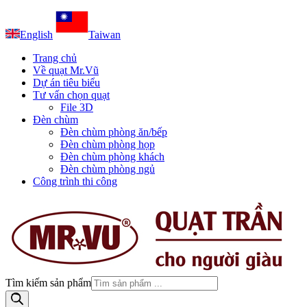
English
Taiwan
Trang chủ
Về quạt Mr.Vũ
Dự án tiêu biểu
Tư vấn chọn quạt
File 3D
Đèn chùm
Đèn chùm phòng ăn/bếp
Đèn chùm phòng họp
Đèn chùm phòng khách
Đèn chùm phòng ngủ
Công trình thi công
Tìm kiếm sản phẩm