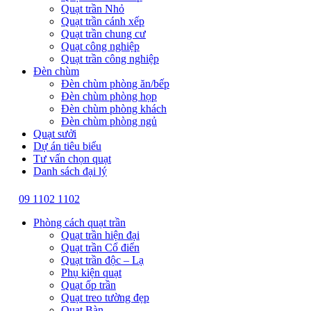
Quạt trần Nhỏ
Quạt trần cánh xếp
Quạt trần chung cư
Quạt công nghiệp
Quạt trần công nghiệp
Đèn chùm
Đèn chùm phòng ăn/bếp
Đèn chùm phòng họp
Đèn chùm phòng khách
Đèn chùm phòng ngủ
Quạt sưởi
Dự án tiêu biểu
Tư vấn chọn quạt
Danh sách đại lý
09 1102 1102
Phòng cách quạt trần
Quạt trần hiện đại
Quạt trần Cổ điển
Quạt trần độc – Lạ
Phụ kiện quạt
Quạt ốp trần
Quạt treo tường đẹp
Quạt Bàn