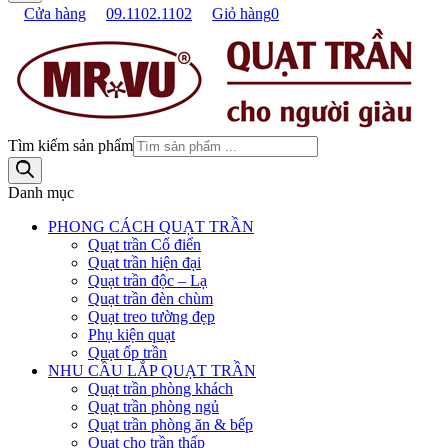
Cửa hàng
09.1102.1102
Giỏ hàng
0
Tìm kiếm sản phẩm
Danh mục
PHONG CÁCH QUẠT TRẦN
Quạt trần Cổ điển
Quạt trần hiện đại
Quạt trần độc – Lạ
Quạt trần đèn chùm
Quạt treo tường đẹp
Phụ kiện quạt
Quạt ốp trần
NHU CẦU LẮP QUẠT TRẦN
Quạt trần phòng khách
Quạt trần phòng ngủ
Quạt trần phòng ăn & bếp
Quạt cho trần thấp