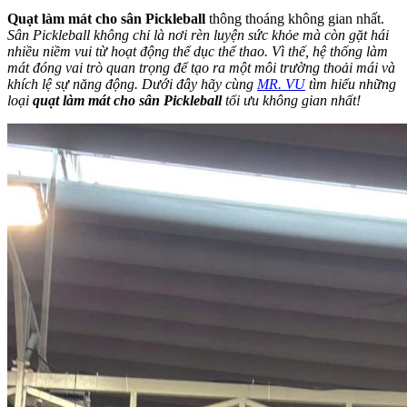
Quạt làm mát cho sân Pickleball
thông thoáng không gian nhất.
Sân Pickleball không chỉ là nơi rèn luyện sức khỏe mà còn gặt hái
nhiều niềm vui từ hoạt động thể dục thể thao. Vì thế, hệ thống làm
mát đóng vai trò quan trọng để tạo ra một môi trường thoải mái và
khích lệ sự năng động. Dưới đây hãy cùng
MR. VU
tìm hiểu những
loại
quạt làm mát cho sân Pickleball
tối ưu không gian nhất!