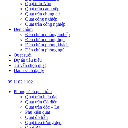
Quạt trần Nhỏ
Quạt trần cánh xếp
Quạt trần chung cư
Quạt công nghiệp
Quạt trần công nghiệp
Đèn chùm
Đèn chùm phòng ăn/bếp
Đèn chùm phòng họp
Đèn chùm phòng khách
Đèn chùm phòng ngủ
Quạt sưởi
Dự án tiêu biểu
Tư vấn chọn quạt
Danh sách đại lý
09 1102 1102
Phòng cách quạt trần
Quạt trần hiện đại
Quạt trần Cổ điển
Quạt trần độc – Lạ
Phụ kiện quạt
Quạt ốp trần
Quạt treo tường đẹp
Quạt Bàn