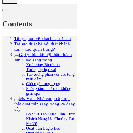
Contents
Tổng quan về khách sạn 4 sao
Tại sao thiết kế nội thất khách
sạn 4 sao quan trọng?
Gợi ý thiết kế nội thất khách
sạn 4 sao sang trọng
Xu hướng Biophilia
Tường ốp bọc vải
Tạo tương phản với các tông
màu đậm
Chỗ ngồi sang trọng
Phòng tắm như một không
gian spa
Mr. Vũ – Nhà cung cấp nội
thất quạt trần sang trọng và đẳng
cấp
Bộ Sưu Tập Quạt Trần Được
Khách Hàng Ưa Chuộng Tại
Mr.Vũ
Quạt trần Eagle Led