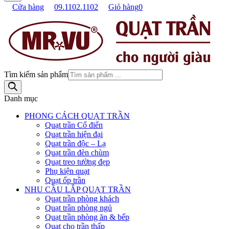
Cửa hàng
09.1102.1102
Giỏ hàng
0
Tìm kiếm sản phẩm
Danh mục
PHONG CÁCH QUẠT TRẦN
Quạt trần Cổ điển
Quạt trần hiện đại
Quạt trần độc – Lạ
Quạt trần đèn chùm
Quạt treo tường đẹp
Phụ kiện quạt
Quạt ốp trần
NHU CẦU LẮP QUẠT TRẦN
Quạt trần phòng khách
Quạt trần phòng ngủ
Quạt trần phòng ăn & bếp
Quạt cho trần thấp