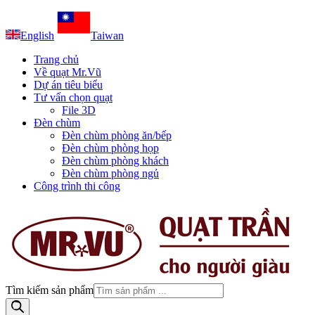
English
Taiwan
Trang chủ
Về quạt Mr.Vũ
Dự án tiêu biểu
Tư vấn chọn quạt
File 3D
Đèn chùm
Đèn chùm phòng ăn/bếp
Đèn chùm phòng họp
Đèn chùm phòng khách
Đèn chùm phòng ngủ
Công trình thi công
Tìm kiếm sản phẩm