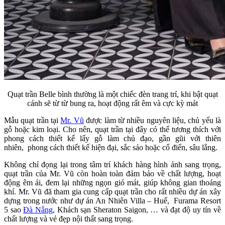
Quạt trần Belle bình thường là một chiếc đèn trang trí, khi bật quạt
cánh sẽ từ từ bung ra, hoạt động rất êm và cực kỳ mát
Mẫu quạt trần tại
Mr. Vũ
được làm từ nhiều nguyên liệu, chủ yếu là
gỗ hoặc kim loại. Cho nên, quạt trần tại đây có thể tương thích với
phong cách thiết kế lấy gỗ làm chủ đạo, gần gũi với thiên
nhiên, phong cách thiết kế hiện đại, sắc sảo hoặc cổ điển, sâu lắng.
Không chỉ đọng lại trong tâm trí khách hàng hình ảnh sang trọng,
quạt trần của Mr. Vũ còn hoàn toàn đảm bảo về chất lượng, hoạt
động êm ái, đem lại những ngọn gió mát, giúp không gian thoáng
khí. Mr. Vũ đã tham gia cung cấp quạt trần cho rất nhiều dự án xây
dựng trong nước như dự án An Nhiên Villa – Huế, Furama Resort
5 sao
Đà Nẵng
, Khách sạn Sheraton Saigon, … và đạt độ uy tín về
chất lượng và vẻ đẹp nội thất sang trọng.