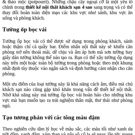
& thảo mộc (potpourri). Những chậu cây ngoại cỡ là một yếu tố
chính trong
thiết kế nội thất khách sạn 4 sao
sang trọng và có thể
thay đổi hoàn toàn diện mạo các khu vực như sảnh, khu vực ăn
uống và phòng khách.
Tường ốp bọc vải
Tường ốp bọc vải có thể được sử dụng trong phòng khách, sảnh
hoặc thậm chí cả quầy bar. Điểm nhấn nội thất này sẽ khiến căn
phòng trở nên thoải mái, dễ chịu và ấm áp hơn mà sơn tường hay
giấy dán tường không thể nào tạo ra. Bạn có thể xây tường ốp dạng
này trên một hoặc toàn bộ tường trong phòng hoặc theo một khung
nhất định tùy thuộc vào ngân sách và định hướng cảm nhận cho căn
phòng.
Một ưu điểm của loại tường này là khả năng cách âm, điều mà chủ
khách sạn nào cũng gặp khó khăn trong vấn đề thiết kế nội thất.
Nhờ khả năng này mà tường ốp bọc vải hoàn hảo cho những khu
vực mà bạn muốn tạo ra trải nghiệm thân mật, thư thái như phòng
ngủ.
Tạo tương phản với các tông màu đậm
Theo nghiên cứu tâm lý học về màu sắc, các màu tối như xanh da
trời đậm, xanh đậm, xám than và nâu sô cô la sẽ ngay lập tức mang