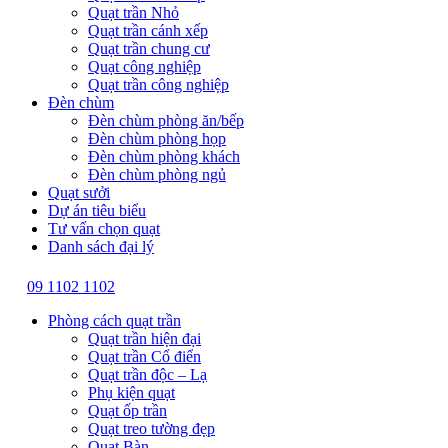
Quạt trần Nhỏ
Quạt trần cánh xếp
Quạt trần chung cư
Quạt công nghiệp
Quạt trần công nghiệp
Đèn chùm
Đèn chùm phòng ăn/bếp
Đèn chùm phòng họp
Đèn chùm phòng khách
Đèn chùm phòng ngủ
Quạt sưởi
Dự án tiêu biểu
Tư vấn chọn quạt
Danh sách đại lý
09 1102 1102
Phòng cách quạt trần
Quạt trần hiện đại
Quạt trần Cổ điển
Quạt trần độc – Lạ
Phụ kiện quạt
Quạt ốp trần
Quạt treo tường đẹp
Quạt Bàn