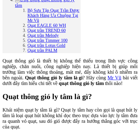
tâm
Bộ Sưu Tập Quạt Trần Được
Khách Hàng Ưa Chuộng Tại
Mr.Vũ
Quạt EAGLE 60 WH
Quạt trần TREND 60
Quạt trần Melody
Quạt trần Timmer 100
Quạt trần Lotus Gold
Quạt trần PALM
Quạt thông gió là thiết bị không thể thiếu trong lĩnh vực công
nghiệp, chăn nuôi, công nghiệp hiện nay. Là thiết bị giúp môi
trường làm việc thông thoáng, mát mẻ, đẩy không khí ô nhiễm ra
bên ngoài.
Quạt thông gió ly tâm
là gì
? Hãy cùng
Mr Vũ
bài viết
dưới đây tìm hiểu chi tiết về
quạt thông gió ly tâm
thôi nào!
Quạt thông gió ly tâm là gì?
Khái niệm quạt ly tâm là gì? Quạt ly tâm hay còn gọi là quạt hút ly
tâm là loại quạt hút không khí dọc theo trục dựa vào lực ly tâm đưa
ra quanh vỏ quạt, sau đó gió được đẩy ra hướng thẳng góc với trục
của quạt.