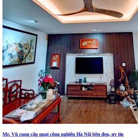
Mr. Vũ cung cấp quạt công nghiệp Hà Nội bền đẹp, uy tín