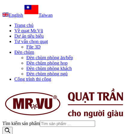
English
Taiwan
Trang chủ
Về quạt Mr.Vũ
Dự án tiêu biểu
Tư vấn chọn quạt
File 3D
Đèn chùm
Đèn chùm phòng ăn/bếp
Đèn chùm phòng họp
Đèn chùm phòng khách
Đèn chùm phòng ngủ
Công trình thi công
Tìm kiếm sản phẩm