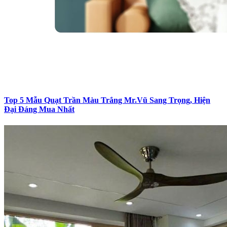
Top 5 Mẫu Quạt Trần Màu Trắng Mr.Vũ Sang Trọng, Hiện
Đại Đáng Mua Nhất