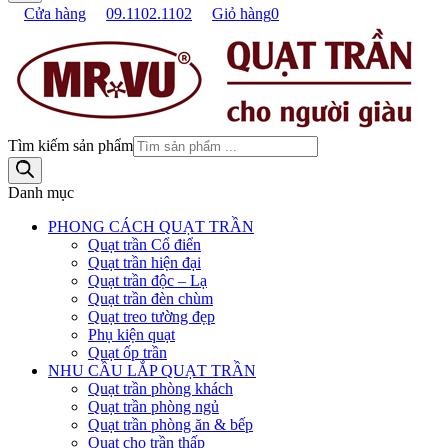
Cửa hàng
09.1102.1102
Giỏ hàng
0
Tìm kiếm sản phẩm
Danh mục
PHONG CÁCH QUẠT TRẦN
Quạt trần Cổ điển
Quạt trần hiện đại
Quạt trần độc – Lạ
Quạt trần đèn chùm
Quạt treo tường đẹp
Phụ kiện quạt
Quạt ốp trần
NHU CẦU LẮP QUẠT TRẦN
Quạt trần phòng khách
Quạt trần phòng ngủ
Quạt trần phòng ăn & bếp
Quạt cho trần thấp