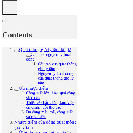
Contents
Quạt thông gió ly tâm là gì?
Cấu tạo, nguyên lý hoạt
động
Cấu tạo của quạt thông
gió ly tâm
Nguyên lý hoạt động
của quạt thông gió ly
tâm
Ưu nhược điểm
Công suất lớn, hiệu quả công
việc cao
Thiết kế chắc chắn, làm việc
ổn định, tuổi thọ cao
Đạ dạng mẫu mã, công suất
và phổ biến
Nhược điểm của dòng quạt thông
gió ly tâm
Ứng dụng quạt thông gió ly