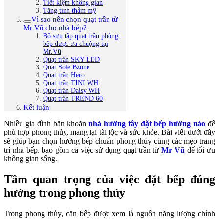
Tiết kiệm không gian
Tăng tính thẩm mỹ
Vì sao nên chọn quạt trần từ
Mr Vũ cho nhà bếp?
Bộ sưu tập quạt trần phòng
bếp được ưa chuộng tại
Mr.Vũ
Quạt trần SKY LED
Quạt Sole Bzone
Quạt trần Hero
Quạt trần TINI WH
Quạt trần Daisy WH
Quạt trần TREND 60
Kết luận
Nhiều gia đình băn khoăn
nhà hướng tây đặt bếp hướng nào
để
phù hợp phong thủy, mang lại tài lộc và sức khỏe. Bài viết dưới đây
sẽ giúp bạn chọn hướng bếp chuẩn phong thủy cùng các mẹo trang
trí nhà bếp, bao gồm cả việc sử dụng quạt trần từ
Mr Vũ
để tối ưu
không gian sống.
Tầm quan trọng của việc đặt bếp đúng
hướng trong phong thủy
Trong phong thủy, căn bếp được xem là nguồn năng lượng chính