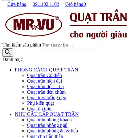
Cửa hàng
09.1102.1102
Giỏ hàng
0
Tìm kiếm sản phẩm
Danh mục
PHONG CÁCH QUẠT TRẦN
Quạt trần Cổ điển
Quạt trần hiện đại
Quạt trần độc – Lạ
Quạt trần đèn chùm
Quạt treo tường đẹp
Phụ kiện quạt
Quạt ốp trần
NHU CẦU LẮP QUẠT TRẦN
Quạt trần phòng khách
Quạt trần phòng ngủ
Quạt trần phòng ăn & bếp
Quạt cho trần thấp