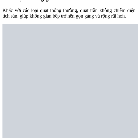
Khác với các loại quạt thông thường, quạt trần không chiếm diện
tích sàn, giúp không gian bếp trở nên gọn gàng và rộng rãi hơn.