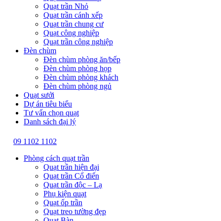
Quạt trần Nhỏ
Quạt trần cánh xếp
Quạt trần chung cư
Quạt công nghiệp
Quạt trần công nghiệp
Đèn chùm
Đèn chùm phòng ăn/bếp
Đèn chùm phòng họp
Đèn chùm phòng khách
Đèn chùm phòng ngủ
Quạt sưởi
Dự án tiêu biểu
Tư vấn chọn quạt
Danh sách đại lý
09 1102 1102
Phòng cách quạt trần
Quạt trần hiện đại
Quạt trần Cổ điển
Quạt trần độc – Lạ
Phụ kiện quạt
Quạt ốp trần
Quạt treo tường đẹp
Quạt Bàn