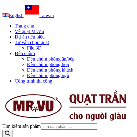
English
Taiwan
Trang chủ
Về quạt Mr.Vũ
Dự án tiêu biểu
Tư vấn chọn quạt
File 3D
Đèn chùm
Đèn chùm phòng ăn/bếp
Đèn chùm phòng họp
Đèn chùm phòng khách
Đèn chùm phòng ngủ
Công trình thi công
Tìm kiếm sản phẩm