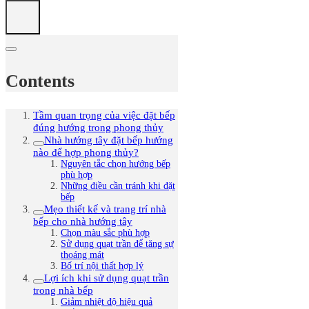
Contents
Tầm quan trọng của việc đặt bếp
đúng hướng trong phong thủy
Nhà hướng tây đặt bếp hướng
nào để hợp phong thủy?
Nguyên tắc chọn hướng bếp
phù hợp
Những điều cần tránh khi đặt
bếp
Mẹo thiết kế và trang trí nhà
bếp cho nhà hướng tây
Chọn màu sắc phù hợp
Sử dụng quạt trần để tăng sự
thoáng mát
Bố trí nội thất hợp lý
Lợi ích khi sử dụng quạt trần
trong nhà bếp
Giảm nhiệt độ hiệu quả