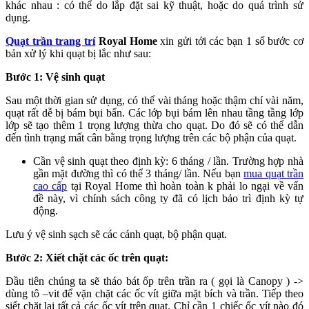
khác nhau : có thể do lắp đặt sai kỹ thuật, hoặc do quá trình sử
dụng.
Quạt trần trang trí
Royal Home
xin gửi tới các bạn 1 số bước cơ
bản xử lý khi quạt bị lắc như sau:
Bước 1: Vệ sinh quạt
Sau một thời gian sử dụng, có thể vài tháng hoặc thậm chí vài năm,
quạt rất dễ bị bám bụi bẩn. Các lớp bụi bám lên nhau tầng tầng lớp
lớp sẽ tạo thêm 1 trọng lượng thừa cho quạt. Do đó sẽ có thể dẫn
đến tình trạng mất cân bằng trọng lượng trên các bộ phận của quạt.
Cần vệ sinh quạt theo định kỳ: 6 tháng / lần. Trường hợp nhà
gần mặt đường thì có thể 3 tháng/ lần. Nếu bạn
mua quạt trần
cao cấp
tại Royal Home thì hoàn toàn k phải lo ngại về vấn
đề này, vì chính sách công ty đã có lịch bảo trì định kỳ tự
động.
Lưu ý vệ sinh sạch sẽ các cánh quạt, bộ phận quạt.
Bước 2: Xiết chặt các ốc trên quạt:
Đầu tiên chúng ta sẽ tháo bát ốp trên trần ra ( gọi là Canopy ) ->
dùng tô –vit để vặn chặt các ốc vít giữa mặt bích và trần. Tiếp theo
siết chặt lại tất cả các ốc vít trên quạt. Chỉ cần 1 chiếc ốc vít nào đó