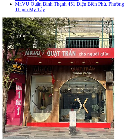
Mr.VU Quận Bình Thạnh
451 Điện Biên Phủ, Phường
Thạnh Mỹ Tây