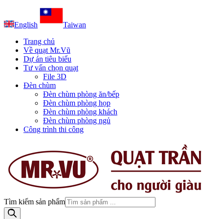
English
Taiwan
Trang chủ
Về quạt Mr.Vũ
Dự án tiêu biểu
Tư vấn chọn quạt
File 3D
Đèn chùm
Đèn chùm phòng ăn/bếp
Đèn chùm phòng họp
Đèn chùm phòng khách
Đèn chùm phòng ngủ
Công trình thi công
Tìm kiếm sản phẩm