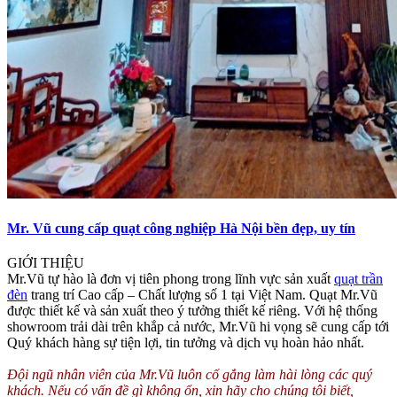
Mr. Vũ cung cấp quạt công nghiệp Hà Nội bền đẹp, uy tín
GIỚI THIỆU
Mr.Vũ tự hào là đơn vị tiên phong trong lĩnh vực sản xuất
quạt trần
đèn
trang trí Cao cấp – Chất lượng số 1 tại Việt Nam. Quạt Mr.Vũ
được thiết kế và sản xuất theo ý tưởng thiết kế riêng. Với hệ thống
showroom trải dài trên khắp cả nước, Mr.Vũ hi vọng sẽ cung cấp tới
Quý khách hàng sự tiện lợi, tin tưởng và dịch vụ hoàn hảo nhất.
Đội ngũ nhân viên của Mr.Vũ luôn cố gắng làm hài lòng các quý
khách. Nếu có vấn đề gì không ổn, xin hãy cho chúng tôi biết,