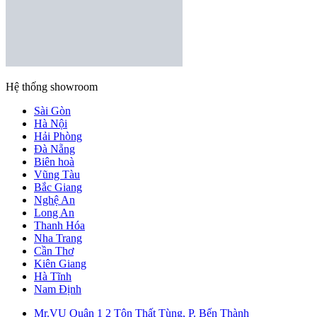
Hệ thống showroom
Sài Gòn
Hà Nội
Hải Phòng
Đà Nẵng
Biên hoà
Vũng Tàu
Bắc Giang
Nghệ An
Long An
Thanh Hóa
Nha Trang
Cần Thơ
Kiên Giang
Hà Tĩnh
Nam Định
Mr.VU Quận 1
2 Tôn Thất Tùng, P. Bến Thành