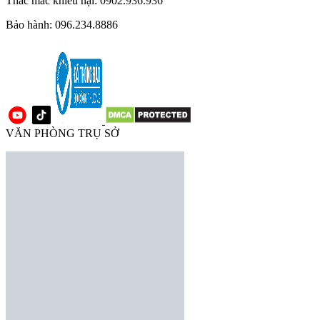
Thắc mắc khiếu nại: 0902.936.936
Bảo hành: 096.234.8886
VĂN PHÒNG TRỤ SỞ