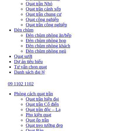
Quạt trần Nhỏ
Quạt trần cánh xếp
Quạt trần chung cư
Quạt công nghiệp
Quạt trần công nghiệp
Đèn chùm
Đèn chùm phòng ăn/bếp
Đèn chùm phòng họp
Đèn chùm phòng khách
Đèn chùm phòng ngủ
Quạt sưởi
Dự án tiêu biểu
Tư vấn chọn quạt
Danh sách đại lý
09 1102 1102
Phòng cách quạt trần
Quạt trần hiện đại
Quạt trần Cổ điển
Quạt trần độc – Lạ
Phụ kiện quạt
Quạt ốp trần
Quạt treo tường đẹp
Quạt Bàn