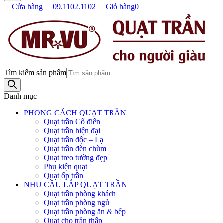
Cửa hàng
09.1102.1102
Giỏ hàng
0
Tìm kiếm sản phẩm
Danh mục
PHONG CÁCH QUẠT TRẦN
Quạt trần Cổ điển
Quạt trần hiện đại
Quạt trần độc – Lạ
Quạt trần đèn chùm
Quạt treo tường đẹp
Phụ kiện quạt
Quạt ốp trần
NHU CẦU LẮP QUẠT TRẦN
Quạt trần phòng khách
Quạt trần phòng ngủ
Quạt trần phòng ăn & bếp
Quạt cho trần thấp