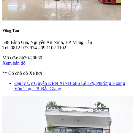
Vũng Tàu
548 Bình Giã, Nguyễn An Ninh, TP. Vũng Tàu
Tel: 0812.973.974 - 09.1102.1102
Mở cửa: 8h30-20h30
Xem bản đồ
** Có chỗ đỗ Xe hơi
Đại lý Ủy Quyền ĐÈN XINH
686 Lê Lợi, Phường Hoàng
Văn Thụ, TP. Bắc Giang