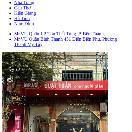
Nha Trang
Cần Thơ
Kiên Giang
Hà Tĩnh
Nam Định
Mr.VU Quận 1
2 Tôn Thất Tùng, P. Bến Thành
Mr.VU Quận Bình Thạnh
451 Điện Biên Phủ, Phường
Thạnh Mỹ Tây