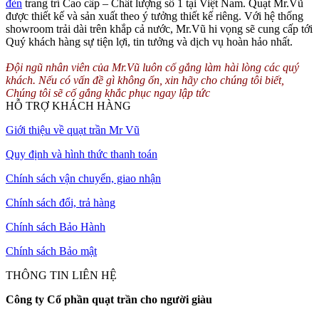
đèn
trang trí Cao cấp – Chất lượng số 1 tại Việt Nam. Quạt Mr.Vũ
được thiết kế và sản xuất theo ý tưởng thiết kế riêng. Với hệ thống
showroom trải dài trên khắp cả nước, Mr.Vũ hi vọng sẽ cung cấp tới
Quý khách hàng sự tiện lợi, tin tưởng và dịch vụ hoàn hảo nhất.
Đội ngũ nhân viên của Mr.Vũ luôn cố gắng làm hài lòng các quý
khách. Nếu có vấn đề gì không ổn, xin hãy cho chúng tôi biết,
Chúng tôi sẽ cố gắng khắc phục ngay lập tức
HỖ TRỢ KHÁCH HÀNG
Giới thiệu về quạt trần Mr Vũ
Quy định và hình thức thanh toán
Chính sách vận chuyển, giao nhận
Chính sách đổi, trả hàng
Chính sách Bảo Hành
Chính sách Bảo mật
THÔNG TIN LIÊN HỆ
Công ty Cổ phần quạt trần cho người giàu