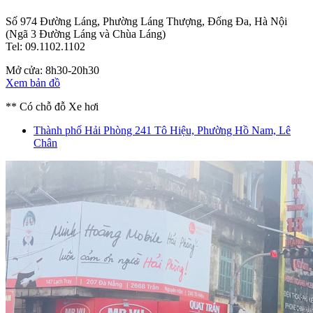
Số 974 Đường Láng, Phường Láng Thượng, Đống Đa, Hà Nội
(Ngã 3 Đường Láng và Chùa Láng)
Tel: 09.1102.1102
Mở cửa: 8h30-20h30
Xem bản đồ
** Có chỗ đỗ Xe hơi
Thành phố Hải Phòng
241 Tô Hiệu, Phường Hồ Nam, Lê
Chân