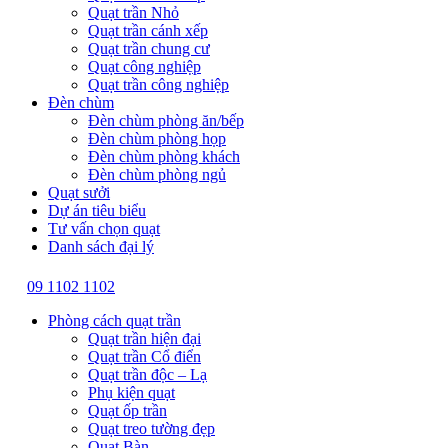
Quạt trần Nhỏ
Quạt trần cánh xếp
Quạt trần chung cư
Quạt công nghiệp
Quạt trần công nghiệp
Đèn chùm
Đèn chùm phòng ăn/bếp
Đèn chùm phòng họp
Đèn chùm phòng khách
Đèn chùm phòng ngủ
Quạt sưởi
Dự án tiêu biểu
Tư vấn chọn quạt
Danh sách đại lý
09 1102 1102
Phòng cách quạt trần
Quạt trần hiện đại
Quạt trần Cổ điển
Quạt trần độc – Lạ
Phụ kiện quạt
Quạt ốp trần
Quạt treo tường đẹp
Quạt Bàn