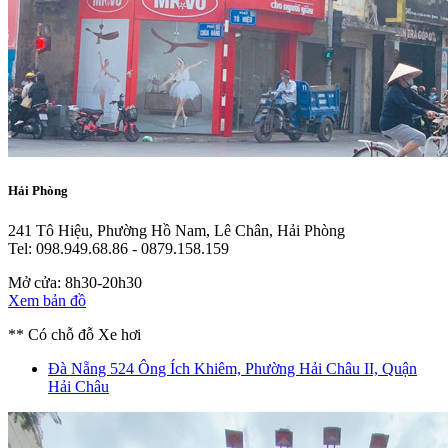
Hải Phòng
241 Tô Hiệu, Phường Hồ Nam, Lê Chân, Hải Phòng
Tel: 098.949.68.86 - 0879.158.159
Mở cửa: 8h30-20h30
Xem bản đồ
** Có chỗ đỗ Xe hơi
Đà Nẵng
524 Ông Ích Khiêm, Phường Hải Châu II, Quận
Hải Châu