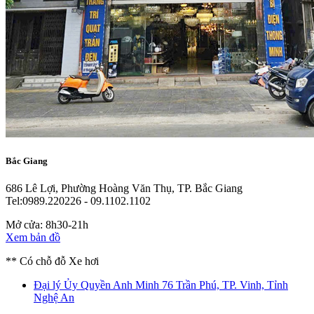
Bắc Giang
686 Lê Lợi, Phường Hoàng Văn Thụ, TP. Bắc Giang
Tel:0989.220226 - 09.1102.1102
Mở cửa: 8h30-21h
Xem bản đồ
** Có chỗ đỗ Xe hơi
Đại lý Ủy Quyền Anh Minh
76 Trần Phú, TP. Vinh, Tỉnh
Nghệ An