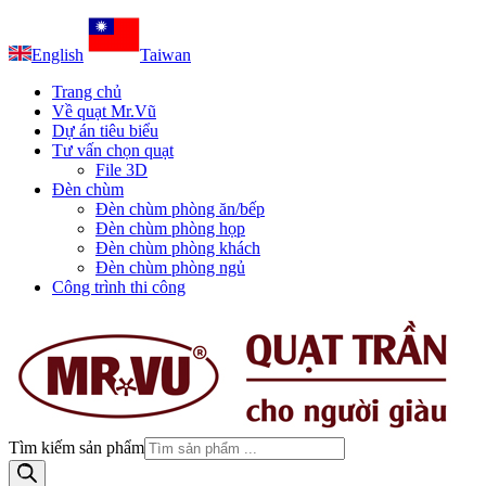
English
Taiwan
Trang chủ
Về quạt Mr.Vũ
Dự án tiêu biểu
Tư vấn chọn quạt
File 3D
Đèn chùm
Đèn chùm phòng ăn/bếp
Đèn chùm phòng họp
Đèn chùm phòng khách
Đèn chùm phòng ngủ
Công trình thi công
Tìm kiếm sản phẩm