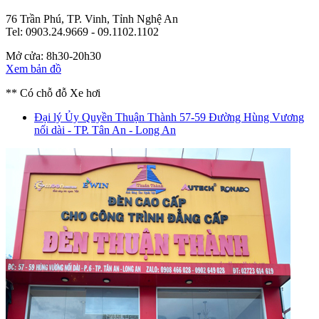
76 Trần Phú, TP. Vinh, Tỉnh Nghệ An
Tel: 0903.24.9669 - 09.1102.1102
Mở cửa: 8h30-20h30
Xem bản đồ
** Có chỗ đỗ Xe hơi
Đại lý Ủy Quyền Thuận Thành
57-59 Đường Hùng Vương
nối dài - TP. Tân An - Long An