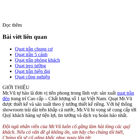
Đọc thêm
Bài viết liên quan
Quạt trần chung cư
Quạt trần 5 cánh
Quạt trần phòng khách
Quạt treo tường
Quạt trần hiện đại
Quạt công nghiệp
GIỚI THIỆU
Mr.Vũ tự hào là đơn vị tiên phong trong lĩnh vực sản xuất
quạt trần
đèn
trang trí Cao cấp – Chất lượng số 1 tại Việt Nam. Quạt Mr.Vũ
được thiết kế và sản xuất theo ý tưởng thiết kế riêng. Với hệ thống
showroom trải dài trên khắp cả nước, Mr.Vũ hi vọng sẽ cung cấp tới
Quý khách hàng sự tiện lợi, tin tưởng và dịch vụ hoàn hảo nhất.
Đội ngũ nhân viên của Mr.Vũ luôn cố gắng làm hài lòng các quý
khách. Nếu có vấn đề gì không ổn, xin hãy cho chúng tôi biết,
Chúng tôi sẽ cố gắng khắc phục ngay lập tức