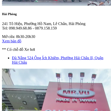
Hải Phòng
241 Tô Hiệu, Phường Hồ Nam, Lê Chân, Hải Phòng
Tel: 098.949.68.86 - 0879.158.159
Mở cửa: 8h30-20h30
Xem bản đồ
** Có chỗ đỗ Xe hơi
Đà Nẵng
524 Ông Ích Khiêm, Phường Hải Châu II, Quận
Hải Châu