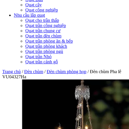
Quạt cây
Quạt công nghiệp
Nhu cầu lắp quạt
Quạt cho trần thấp
Quạt trần công nghiệp
Quạt trần chung cư
Quạt trần đèn chùm
Quạt trần phòng ăn & bếp
Quạt trần phòng khách
Quạt trần phòng ngủ
Quạt trần Nhỏ
Quạt trần cánh gỗ
Trang chủ
/
Đèn chùm
/
Đèn chùm phòng họp
/
Đèn chùm Pha lê
VU04327Ha