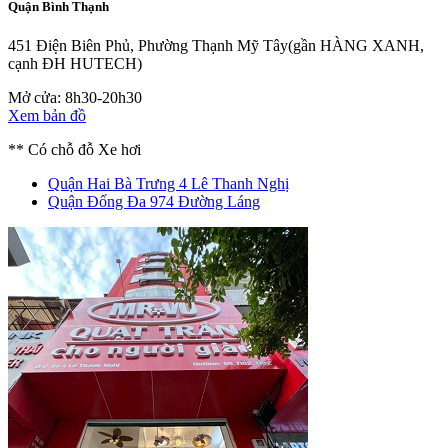
Quận Bình Thạnh
451 Điện Biên Phủ, Phường Thạnh Mỹ Tây
(gần HÀNG XANH,
cạnh ĐH HUTECH)
Mở cửa: 8h30-20h30
Xem bản đồ
** Có chỗ đỗ Xe hơi
Quận Hai Bà Trưng
4 Lê Thanh Nghị
Quận Đống Đa
974 Đường Láng