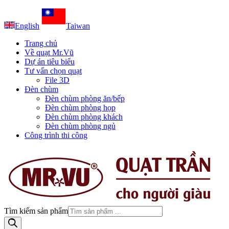
English
Taiwan
Trang chủ
Về quạt Mr.Vũ
Dự án tiêu biểu
Tư vấn chọn quạt
File 3D
Đèn chùm
Đèn chùm phòng ăn/bếp
Đèn chùm phòng họp
Đèn chùm phòng khách
Đèn chùm phòng ngủ
Công trình thi công
Tìm kiếm sản phẩm