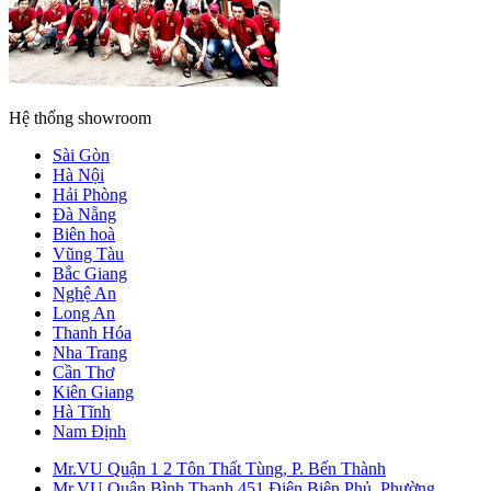
Hệ thống showroom
Sài Gòn
Hà Nội
Hải Phòng
Đà Nẵng
Biên hoà
Vũng Tàu
Bắc Giang
Nghệ An
Long An
Thanh Hóa
Nha Trang
Cần Thơ
Kiên Giang
Hà Tĩnh
Nam Định
Mr.VU Quận 1
2 Tôn Thất Tùng, P. Bến Thành
Mr.VU Quận Bình Thạnh
451 Điện Biên Phủ, Phường