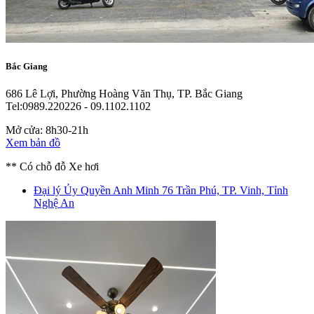
Bắc Giang
686 Lê Lợi, Phường Hoàng Văn Thụ, TP. Bắc Giang
Tel:0989.220226 - 09.1102.1102
Mở cửa: 8h30-21h
Xem bản đồ
** Có chỗ đỗ Xe hơi
Đại lý Ủy Quyền Anh Minh
76 Trần Phú, TP. Vinh, Tỉnh
Nghệ An