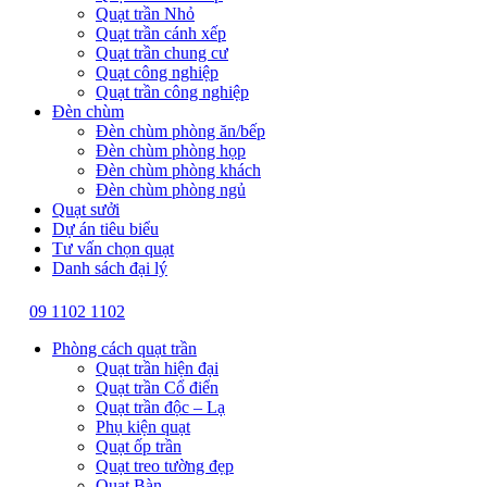
Quạt trần Nhỏ
Quạt trần cánh xếp
Quạt trần chung cư
Quạt công nghiệp
Quạt trần công nghiệp
Đèn chùm
Đèn chùm phòng ăn/bếp
Đèn chùm phòng họp
Đèn chùm phòng khách
Đèn chùm phòng ngủ
Quạt sưởi
Dự án tiêu biểu
Tư vấn chọn quạt
Danh sách đại lý
09 1102 1102
Phòng cách quạt trần
Quạt trần hiện đại
Quạt trần Cổ điển
Quạt trần độc – Lạ
Phụ kiện quạt
Quạt ốp trần
Quạt treo tường đẹp
Quạt Bàn