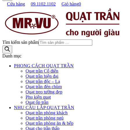
Cửa hàng
09.1102.1102
Giỏ hàng
0
Tìm kiếm sản phẩm
Danh mục
PHONG CÁCH QUẠT TRẦN
Quạt trần Cổ điển
Quạt trần hiện đại
Quạt trần độc – Lạ
Quạt trần đèn chùm
Quạt treo tường đẹp
Phụ kiện quạt
Quạt ốp trần
NHU CẦU LẮP QUẠT TRẦN
Quạt trần phòng khách
Quạt trần phòng ngủ
Quạt trần phòng ăn & bếp
Quạt cho trần thấp