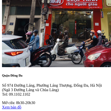
Quận Đống Đa
Số 974 Đường Láng, Phường Láng Thượng, Đống Đa, Hà Nội
(Ngã 3 Đường Láng và Chùa Láng)
Tel: 09.1102.1102
Mở cửa: 8h30-20h30
Xem bản đồ