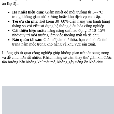
án lắp đặt:
Hạ nhiệt hiệu quả:
Giảm nhiệt độ môi trường từ 3–7°C
trong không gian nhà xưởng hoặc khu dịch vụ cao cấp.
Tối ưu chi phí:
Tiết kiệm 30–60% điện năng vận hành hàng
tháng so với việc sử dụng hệ thống điều hòa công nghiệp.
Cải thiện hiệu suất:
Tăng năng suất lao động từ 10–15%
nhờ duy trì môi trường làm việc thoáng mát và dễ chịu.
Bảo quản tài sản:
Giảm độ ẩm dư thừa, hạn chế tối đa tình
trạng nấm mốc trong kho hàng và khu vực sản xuất.
Luồng gió từ quạt công nghiệp giúp không gian trở nên sang trọng
và dễ chịu hơn rất nhiều. Khách hàng sẽ cảm thấy thư giãn khi được
tận hưởng bầu không khí mát mẻ, không gây tiếng ồn khó chịu.