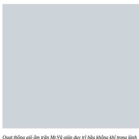
Quạt thông gió âm trần Mr.Vũ giúp duy trì bầu không khí trong lành