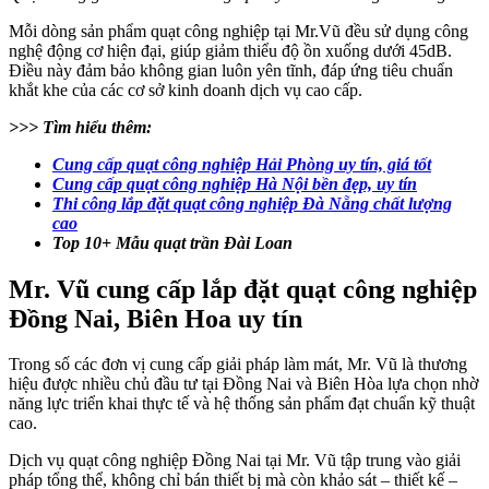
Mỗi dòng sản phẩm quạt công nghiệp tại Mr.Vũ đều sử dụng công
nghệ động cơ hiện đại, giúp giảm thiểu độ ồn xuống dưới 45dB.
Điều này đảm bảo không gian luôn yên tĩnh, đáp ứng tiêu chuẩn
khắt khe của các cơ sở kinh doanh dịch vụ cao cấp.
>>> Tìm hiểu thêm:
Cung cấp quạt công nghiệp Hải Phòng uy tín, giá tốt
Cung cấp quạt công nghiệp Hà Nội bền đẹp, uy tín
Thi công lắp đặt quạt công nghiệp Đà Nẵng chất lượng
cao
Top 10+ Mẫu quạt trần Đài Loan
Mr. Vũ cung cấp lắp đặt quạt công nghiệp
Đồng Nai, Biên Hoa uy tín
Trong số các đơn vị cung cấp giải pháp làm mát, Mr. Vũ là thương
hiệu được nhiều chủ đầu tư tại Đồng Nai và Biên Hòa lựa chọn nhờ
năng lực triển khai thực tế và hệ thống sản phẩm đạt chuẩn kỹ thuật
cao.
Dịch vụ quạt công nghiệp Đồng Nai tại Mr. Vũ tập trung vào giải
pháp tổng thể, không chỉ bán thiết bị mà còn khảo sát – thiết kế –