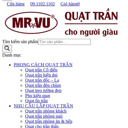
Cửa hàng
09.1102.1102
Giỏ hàng
0
Tìm kiếm sản phẩm
Danh mục
PHONG CÁCH QUẠT TRẦN
Quạt trần Cổ điển
Quạt trần hiện đại
Quạt trần độc – Lạ
Quạt trần đèn chùm
Quạt treo tường đẹp
Phụ kiện quạt
Quạt ốp trần
NHU CẦU LẮP QUẠT TRẦN
Quạt trần phòng khách
Quạt trần phòng ngủ
Quạt trần phòng ăn & bếp
Quạt cho trần thấp