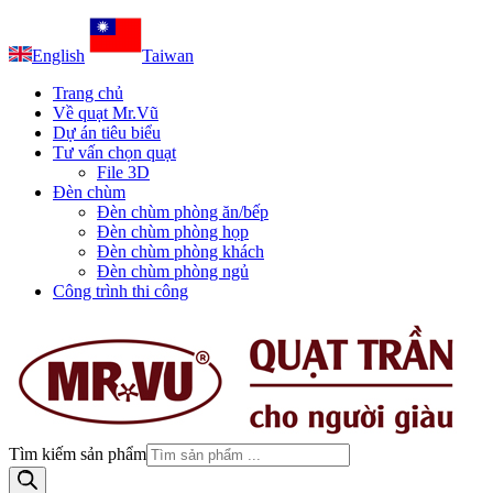
English
Taiwan
Trang chủ
Về quạt Mr.Vũ
Dự án tiêu biểu
Tư vấn chọn quạt
File 3D
Đèn chùm
Đèn chùm phòng ăn/bếp
Đèn chùm phòng họp
Đèn chùm phòng khách
Đèn chùm phòng ngủ
Công trình thi công
Tìm kiếm sản phẩm