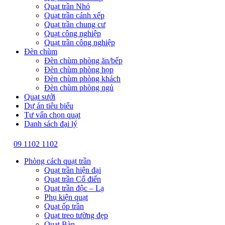
Quạt trần Nhỏ
Quạt trần cánh xếp
Quạt trần chung cư
Quạt công nghiệp
Quạt trần công nghiệp
Đèn chùm
Đèn chùm phòng ăn/bếp
Đèn chùm phòng họp
Đèn chùm phòng khách
Đèn chùm phòng ngủ
Quạt sưởi
Dự án tiêu biểu
Tư vấn chọn quạt
Danh sách đại lý
09 1102 1102
Phòng cách quạt trần
Quạt trần hiện đại
Quạt trần Cổ điển
Quạt trần độc – Lạ
Phụ kiện quạt
Quạt ốp trần
Quạt treo tường đẹp
Quạt Bàn