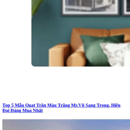
Top 5 Mẫu Quạt Trần Màu Trắng Mr.Vũ Sang Trọng, Hiện
Đại Đáng Mua Nhất