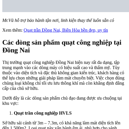
Mr.Vũ hỗ trợ bảo hành tận nơi, linh kiện thay thế luôn sẵn có
Xem thêm:
Quạt trần Đồng Nai, Biên Hòa bền đẹp, uy tín
Các dòng sản phẩm quạt công nghiệp tại
Đồng Nai
Thị trường quạt công nghiệp Đồng Nai hiện nay rất đa dạng, tập
trung mạnh vào các dòng máy có hiệu suất cao và thẩm mỹ. Tùy
thuộc vào diện tích và đặc thù không gian kiến trúc, khách hàng có
thể lựa chọn những giải pháp làm mát chuyên biệt. Việc chọn đúng
chủng loại không chỉ tối ưu lưu thông khí mà còn khẳng định đẳng
cấp của chủ sở hữu.
Dưới đây là các dòng sản phẩm chủ đạo đang được ưa chuộng tại
khu vực:
Quạt trần công nghiệp HVLS
Sở hữu sải cánh từ 3m – 7.3m, có khả năng làm mát diện tích lên
đến 1.500m2. Loại quạt này vận hành êm ái, phù hợp cho sảnh