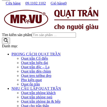
Cửa hàng
09.1102.1102
Giỏ hàng
0
Tìm kiếm sản phẩm
Danh mục
PHONG CÁCH QUẠT TRẦN
Quạt trần Cổ điển
Quạt trần hiện đại
Quạt trần độc – Lạ
Quạt trần đèn chùm
Quạt treo tường đẹp
Phụ kiện quạt
Quạt ốp trần
NHU CẦU LẮP QUẠT TRẦN
Quạt trần phòng khách
Quạt trần phòng ngủ
Quạt trần phòng ăn & bếp
Quạt cho trần thấp