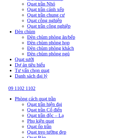
Quạt trần Nhỏ
Quạt trần cánh xếp
Quạt trần chung cư
Quạt công nghiệp
Quạt trần công nghiệp
Đèn chùm
Đèn chùm phòng ăn/bếp
Đèn chùm phòng họp
Đèn chùm phòng khách
Đèn chùm phòng ngủ
Quạt sưởi
Dự án tiêu biểu
Tư vấn chọn quạt
Danh sách đại lý
09 1102 1102
Phòng cách quạt trần
Quạt trần hiện đại
Quạt trần Cổ điển
Quạt trần độc – Lạ
Phụ kiện quạt
Quạt ốp trần
Quạt treo tường đẹp
Quạt Bàn