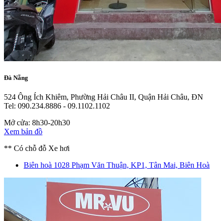
Đà Nẵng
524 Ông Ích Khiêm, Phường Hải Châu II, Quận Hải Châu, ĐN
Tel: 090.234.8886 - 09.1102.1102
Mở cửa: 8h30-20h30
Xem bản đồ
** Có chỗ đỗ Xe hơi
Biên hoà
1028 Phạm Văn Thuận, KP1, Tân Mai, Biên Hoà