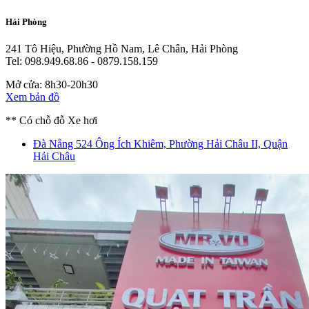
Hải Phòng
241 Tô Hiệu, Phường Hồ Nam, Lê Chân, Hải Phòng
Tel: 098.949.68.86 - 0879.158.159
Mở cửa: 8h30-20h30
Xem bản đồ
** Có chỗ đỗ Xe hơi
Đà Nẵng
524 Ông Ích Khiêm, Phường Hải Châu II, Quận
Hải Châu