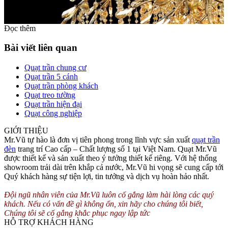
Đọc thêm
Bài viết liên quan
Quạt trần chung cư
Quạt trần 5 cánh
Quạt trần phòng khách
Quạt treo tường
Quạt trần hiện đại
Quạt công nghiệp
GIỚI THIỆU
Mr.Vũ tự hào là đơn vị tiên phong trong lĩnh vực sản xuất
quạt trần
Đèn chùm là sự kết hợp từ 4 cành hoa đối xứng với nhau. Khung
đèn
trang trí Cao cấp – Chất lượng số 1 tại Việt Nam. Quạt Mr.Vũ
bằng thép và đính hạt pha lê cực kì tỉ mẩn và hoàn toàn chế tác thủ
được thiết kế và sản xuất theo ý tưởng thiết kế riêng. Với hệ thống
công. Vì vậy mà những đường nét tinh xảo và đẹp đến hút hồn. Bên
showroom trải dài trên khắp cả nước, Mr.Vũ hi vọng sẽ cung cấp tới
dưới là những chuỗi hạt pha lê được đính vào với 4 cành hoa khi
Quý khách hàng sự tiện lợi, tin tưởng và dịch vụ hoàn hảo nhất.
nhìn vào là 1 chùm cành đẹp lung linh và mềm mại.
Đội ngũ nhân viên của Mr.Vũ luôn cố gắng làm hài lòng các quý
Khung làm bằng thép nhưng được làm uốn lượn mềm mại và giống
khách. Nếu có vấn đề gì không ổn, xin hãy cho chúng tôi biết,
như thật sống động. Khi bật đèn lên khách hàng hoàn toàn thấy căn
Chúng tôi sẽ cố gắng khắc phục ngay lập tức
phòng tráng lệ và tràn đầy ánh sáng vàng huyền diệu.
HỖ TRỢ KHÁCH HÀNG