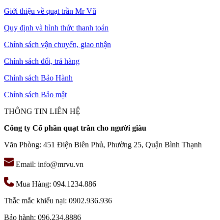
Đèn được thiết kế với 12 bóng đèn sử dụng đui đèn G4 tuy nhiều
Giới thiệu về quạt trần Mr Vũ
đèn nhưng công suất đèn nhỏ nên đảm bảo không bị tốn điện cho
gia chủ.
Quy định và hình thức thanh toán
Khách hàng có nhu cầu mua đèn chùm pha lê cành hoa vui lòng
Chính sách vận chuyển, giao nhận
liên hệ MR.VU để được phục vụ tốt nhất.
Chính sách đổi, trả hàng
Chính sách Bảo Hành
Chính sách Bảo mật
THÔNG TIN LIÊN HỆ
Công ty Cổ phần quạt trần cho người giàu
Văn Phòng: 451 Điện Biên Phủ, Phường 25, Quận Bình Thạnh
Email: info@mrvu.vn
Mua Hàng: 094.1234.886
Thắc mắc khiếu nại: 0902.936.936
Bảo hành: 096.234.8886