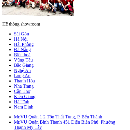
Hệ thống showroom
Sài Gòn
Hà Nội
Hải Phòng
Đà Nẵng
Biên hoà
Vũng Tàu
Bắc Giang
Nghệ An
Long An
Thanh Hóa
Nha Trang
Cần Thơ
Kiên Giang
Hà Tĩnh
Nam Định
Mr.VU Quận 1
2 Tôn Thất Tùng, P. Bến Thành
Mr.VU Quận Bình Thạnh
451 Điện Biên Phủ, Phường
Thạnh Mỹ Tây