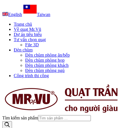
English
Taiwan
Trang chủ
Về quạt Mr.Vũ
Dự án tiêu biểu
Tư vấn chọn quạt
File 3D
Đèn chùm
Đèn chùm phòng ăn/bếp
Đèn chùm phòng họp
Đèn chùm phòng khách
Đèn chùm phòng ngủ
Công trình thi công
Tìm kiếm sản phẩm