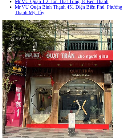
Mr.VU Quận 1
2 Tôn Thất Tùng, P. Bến Thành
Mr.VU Quận Bình Thạnh
451 Điện Biên Phủ, Phường
Thạnh Mỹ Tây