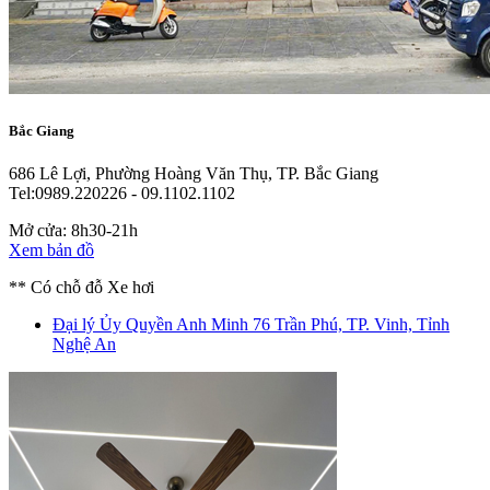
Bắc Giang
686 Lê Lợi, Phường Hoàng Văn Thụ, TP. Bắc Giang
Tel:0989.220226 - 09.1102.1102
Mở cửa: 8h30-21h
Xem bản đồ
** Có chỗ đỗ Xe hơi
Đại lý Ủy Quyền Anh Minh
76 Trần Phú, TP. Vinh, Tỉnh
Nghệ An