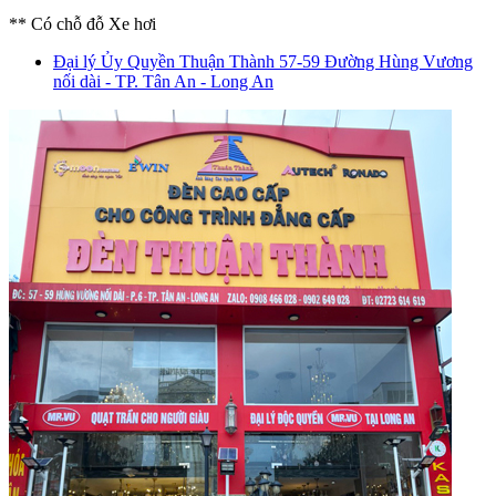
** Có chỗ đỗ Xe hơi
Đại lý Ủy Quyền Thuận Thành
57-59 Đường Hùng Vương
nối dài - TP. Tân An - Long An