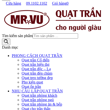
Cửa hàng
09.1102.1102
Giỏ hàng
0
Tìm kiếm sản phẩm
Danh mục
PHONG CÁCH QUẠT TRẦN
Quạt trần Cổ điển
Quạt trần hiện đại
Quạt trần độc – Lạ
Quạt trần đèn chùm
Quạt treo tường đẹp
Phụ kiện quạt
Quạt ốp trần
NHU CẦU LẮP QUẠT TRẦN
Quạt trần phòng khách
Quạt trần phòng ngủ
Quạt trần phòng ăn & bếp
Quạt cho trần thấp