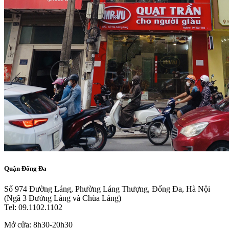
Quận Đống Đa
Số 974 Đường Láng, Phường Láng Thượng, Đống Đa, Hà Nội
(Ngã 3 Đường Láng và Chùa Láng)
Tel: 09.1102.1102
Mở cửa: 8h30-20h30