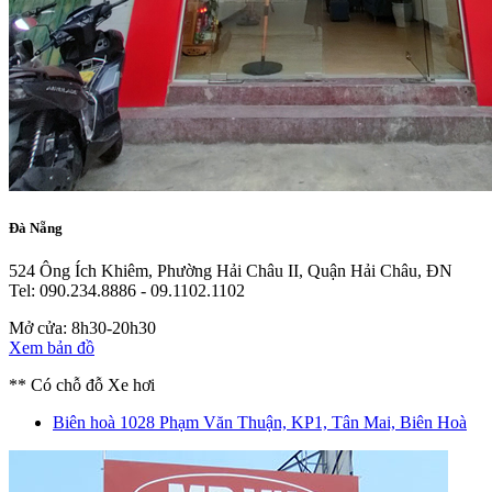
Đà Nẵng
524 Ông Ích Khiêm, Phường Hải Châu II, Quận Hải Châu, ĐN
Tel: 090.234.8886 - 09.1102.1102
Mở cửa: 8h30-20h30
Xem bản đồ
** Có chỗ đỗ Xe hơi
Biên hoà
1028 Phạm Văn Thuận, KP1, Tân Mai, Biên Hoà