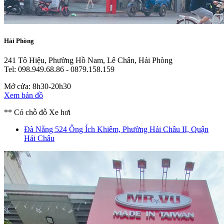
Hải Phòng
241 Tô Hiệu, Phường Hồ Nam, Lê Chân, Hải Phòng
Tel: 098.949.68.86 - 0879.158.159
Mở cửa: 8h30-20h30
Xem bản đồ
** Có chỗ đỗ Xe hơi
Đà Nẵng
524 Ông Ích Khiêm, Phường Hải Châu II, Quận
Hải Châu