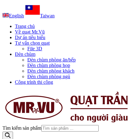
English
Taiwan
Trang chủ
Về quạt Mr.Vũ
Dự án tiêu biểu
Tư vấn chọn quạt
File 3D
Đèn chùm
Đèn chùm phòng ăn/bếp
Đèn chùm phòng họp
Đèn chùm phòng khách
Đèn chùm phòng ngủ
Công trình thi công
Tìm kiếm sản phẩm