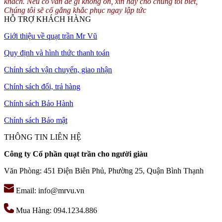
khách. Nếu có vấn đề gì không ổn, xin hãy cho chúng tôi biết,
Khách hàng có nhu cầu mua đèn chùm vui lòng liên hệ MR.VU
Chúng tôi sẽ cố gắng khắc phục ngay lập tức
được phục vụ tốt nhất.
HỖ TRỢ KHÁCH HÀNG
Giới thiệu về quạt trần Mr Vũ
Quy định và hình thức thanh toán
Chính sách vận chuyển, giao nhận
Chính sách đổi, trả hàng
Chính sách Bảo Hành
Chính sách Bảo mật
THÔNG TIN LIÊN HỆ
Công ty Cổ phần quạt trần cho người giàu
Văn Phòng: 451 Điện Biên Phủ, Phường 25, Quận Bình Thạnh
Email: info@mrvu.vn
Mua Hàng: 094.1234.886