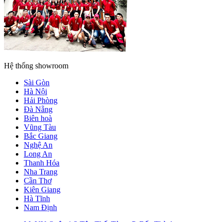
Hệ thống showroom
Sài Gòn
Hà Nội
Hải Phòng
Đà Nẵng
Biên hoà
Vũng Tàu
Bắc Giang
Nghệ An
Long An
Thanh Hóa
Nha Trang
Cần Thơ
Kiên Giang
Hà Tĩnh
Nam Định