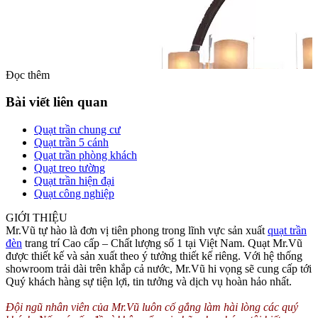
Đọc thêm
Bài viết liên quan
Quạt trần chung cư
Quạt trần 5 cánh
Quạt trần phòng khách
Quạt treo tường
Quạt trần hiện đại
Quạt công nghiệp
Trên đường tròn nằm ngang được thiết kế 8 bóng đèn được bao bên
GIỚI THIỆU
ngoài bằng lớp thủy tinh trong suốt. Bên trong lớp thủy tinh là chao
Mr.Vũ tự hào là đơn vị tiên phong trong lĩnh vực sản xuất
quạt trần
đèn được làm bằng vải mỏng có màu ngà vàng.
đèn
trang trí Cao cấp – Chất lượng số 1 tại Việt Nam. Quạt Mr.Vũ
được thiết kế và sản xuất theo ý tưởng thiết kế riêng. Với hệ thống
Đèn thiết kế đơn giản nên việc vệ sinh đèn không mất quá nhiều
showroom trải dài trên khắp cả nước, Mr.Vũ hi vọng sẽ cung cấp tới
thời gian. Đèn phù hợp với nhiều không gian phòng khác nhau. Đèn
Quý khách hàng sự tiện lợi, tin tưởng và dịch vụ hoàn hảo nhất.
chùm hiện nay không chỉ dùng để chiếu sáng mà hiện nay chủ yếu
để dùng trang trí phòng đẹp hơn, sang trọng hơn.
Đội ngũ nhân viên của Mr.Vũ luôn cố gắng làm hài lòng các quý