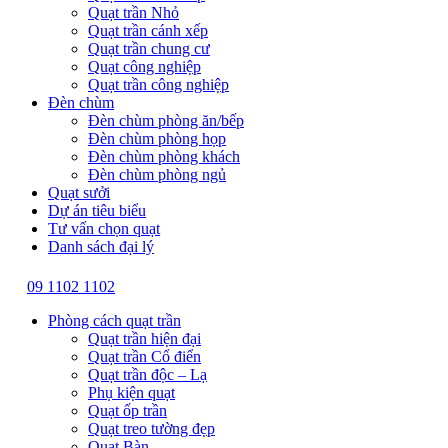
Quạt trần Nhỏ
Quạt trần cánh xếp
Quạt trần chung cư
Quạt công nghiệp
Quạt trần công nghiệp
Đèn chùm
Đèn chùm phòng ăn/bếp
Đèn chùm phòng họp
Đèn chùm phòng khách
Đèn chùm phòng ngủ
Quạt sưởi
Dự án tiêu biểu
Tư vấn chọn quạt
Danh sách đại lý
09 1102 1102
Phòng cách quạt trần
Quạt trần hiện đại
Quạt trần Cổ điển
Quạt trần độc – Lạ
Phụ kiện quạt
Quạt ốp trần
Quạt treo tường đẹp
Quạt Bàn