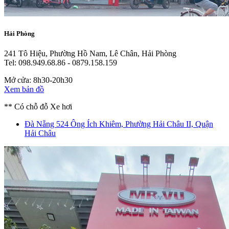
Hải Phòng
241 Tô Hiệu, Phường Hồ Nam, Lê Chân, Hải Phòng
Tel: 098.949.68.86 - 0879.158.159
Mở cửa: 8h30-20h30
Xem bản đồ
** Có chỗ đỗ Xe hơi
Đà Nẵng
524 Ông Ích Khiêm, Phường Hải Châu II, Quận
Hải Châu