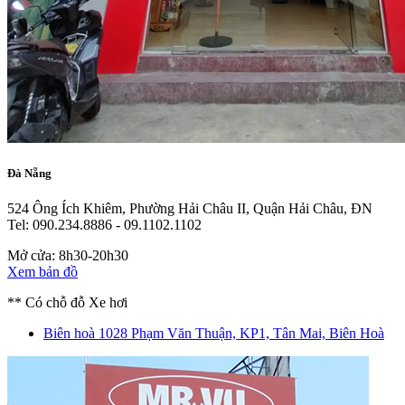
Đà Nẵng
524 Ông Ích Khiêm, Phường Hải Châu II, Quận Hải Châu, ĐN
Tel: 090.234.8886 - 09.1102.1102
Mở cửa: 8h30-20h30
Xem bản đồ
** Có chỗ đỗ Xe hơi
Biên hoà
1028 Phạm Văn Thuận, KP1, Tân Mai, Biên Hoà