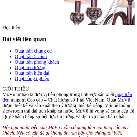
Đọc thêm
Bài viết liên quan
Quạt trần chung cư
Quạt trần 5 cánh
Quạt trần phòng khách
Quạt treo tường
Quạt trần hiện đại
Quạt công nghiệp
Nhìn tổng thể đèn chùm giống như một lọ hoa đẹp tinh khôi được
cắm khéo léo. Những sợi pha lê được treo từ trên dây đèn xuống
GIỚI THIỆU
dưới những bông hoa đèn nhìn thật tinh khôi và tươi mới. Phía dưới
Mr.Vũ tự hào là đơn vị tiên phong trong lĩnh vực sản xuất
quạt trần
là những viên pha lên giống như những giọt sương đọng lại sau một
đèn
trang trí Cao cấp – Chất lượng số 1 tại Việt Nam. Quạt Mr.Vũ
đêm.
được thiết kế và sản xuất theo ý tưởng thiết kế riêng. Với hệ thống
showroom trải dài trên khắp cả nước, Mr.Vũ hi vọng sẽ cung cấp tới
Chao đèn chùm được làm bằng vải mỏng trắng vừa có tác dụng bảo
Quý khách hàng sự tiện lợi, tin tưởng và dịch vụ hoàn hảo nhất.
về đèn, vừa làm trang trí và khuếch tán ánh sáng theo mong muốn
của người sử dụng.
Đội ngũ nhân viên của Mr.Vũ luôn cố gắng làm hài lòng các quý
khách. Nếu có vấn đề gì không ổn, xin hãy cho chúng tôi biết,
Khách hàng có nhu cầu mua đèn chùm đẹp, chất lượng hãy liên hệ