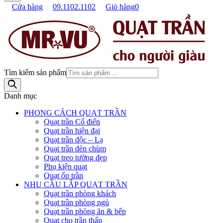
Cửa hàng
09.1102.1102
Giỏ hàng
0
Tìm kiếm sản phẩm
Danh mục
PHONG CÁCH QUẠT TRẦN
Quạt trần Cổ điển
Quạt trần hiện đại
Quạt trần độc – Lạ
Quạt trần đèn chùm
Quạt treo tường đẹp
Phụ kiện quạt
Quạt ốp trần
NHU CẦU LẮP QUẠT TRẦN
Quạt trần phòng khách
Quạt trần phòng ngủ
Quạt trần phòng ăn & bếp
Quạt cho trần thấp