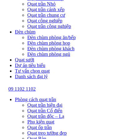
Quạt trần Nhỏ
Quạt trần cánh xếp
Quạt trần chung cư
Quạt công nghiệp
Quạt trần công nghiệp
Đèn chùm
Đèn chùm phòng ăn/bếp
Đèn chùm phòng họp
Đèn chùm phòng khách
Đèn chùm phòng ngủ
Quạt sưởi
Dự án tiêu biểu
Tư vấn chọn quạt
Danh sách đại lý
09 1102 1102
Phòng cách quạt trần
Quạt trần hiện đại
Quạt trần Cổ điển
Quạt trần độc – Lạ
Phụ kiện quạt
Quạt ốp trần
Quạt treo tường đẹp
Quạt Bàn