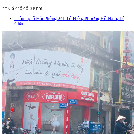
** Có chỗ đỗ Xe hơi
Thành phố Hải Phòng
241 Tô Hiệu, Phường Hồ Nam, Lê
Chân