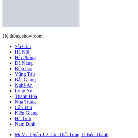
Hệ thống showroom
Sài Gòn
Hà Nội
Hải Phòng
Đà Nẵng
Biên hoà
Vũng Tàu
Bắc Giang
Nghệ An
Long An
Thanh Hóa
Nha Trang
Cần Thơ
Kiên Giang
Hà Tĩnh
Nam Định
Mr.VU Quận 1
2 Tôn Thất Tùng, P. Bến Thành