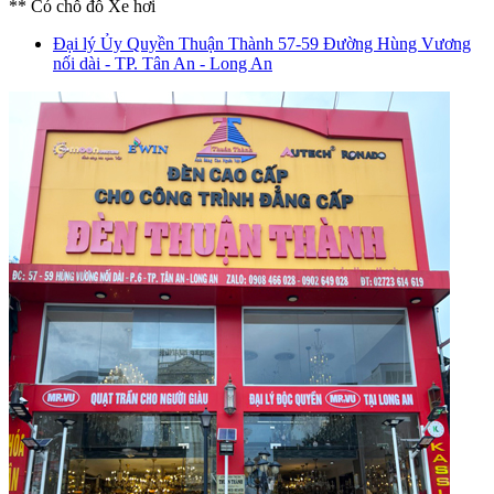
** Có chỗ đỗ Xe hơi
Đại lý Ủy Quyền Thuận Thành
57-59 Đường Hùng Vương
nối dài - TP. Tân An - Long An