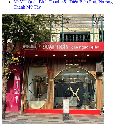
Mr.VU Quận Bình Thạnh
451 Điện Biên Phủ, Phường
Thạnh Mỹ Tây