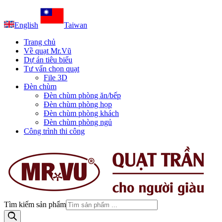
English
Taiwan
Trang chủ
Về quạt Mr.Vũ
Dự án tiêu biểu
Tư vấn chọn quạt
File 3D
Đèn chùm
Đèn chùm phòng ăn/bếp
Đèn chùm phòng họp
Đèn chùm phòng khách
Đèn chùm phòng ngủ
Công trình thi công
Tìm kiếm sản phẩm