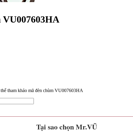
ch VU007603HA
 sơn cổ dễ kết hợp với nhiều không gian khác nhau.
hìn tổng thể đèn chùm rất đẹp mắt.
ợc phục vụ tốt nhất.
có thể tham khảo mã đèn chùm VU007603HA
Tại sao chọn Mr.VŨ