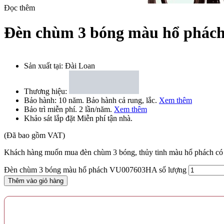
Đọc thêm
Đèn chùm 3 bóng màu hổ phá
Sản xuất tại:
Đài Loan
Khung đèn được làm bằng thép, sơn bên ngoài lớp sơn tĩnh điện, màu
Thương hiệu:
Bảo hành:
10 năm
. Bảo hành cả rung, lắc.
Xem thêm
Những tay đèn được uốn cong, không trang trí hay tạo hình cầu kì. N
Bảo trì
miễn phí
. 2 lần/năm.
Xem thêm
Khảo sát lắp đặt
Miễn phí
tận nhà.
Khách hàng có nhu cầu mua đèn chùm vui lòng liên hệ MR.VU để đư
(Đã bao gồm VAT)
Khách hàng muốn mua đèn chùm 3 bóng, thủy tinh màu hổ phách 
Đèn chùm 3 bóng màu hổ phách VU007603HA số lượng
Thêm vào giỏ hàng