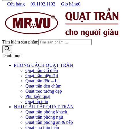
Cửa hàng
09.1102.1102
Giỏ hàng
0
Tìm kiếm sản phẩm
Danh mục
PHONG CÁCH QUẠT TRẦN
Quạt trần Cổ điển
Quạt trần hiện đại
Quạt trần độc – Lạ
Quạt trần đèn chùm
Quạt treo tường đẹp
Phụ kiện quạt
Quạt ốp trần
NHU CẦU LẮP QUẠT TRẦN
Quạt trần phòng khách
Quạt trần phòng ngủ
Quạt trần phòng ăn & bếp
Quạt cho trần thấp