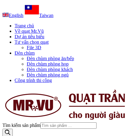
English
Taiwan
Trang chủ
Về quạt Mr.Vũ
Dự án tiêu biểu
Tư vấn chọn quạt
File 3D
Đèn chùm
Đèn chùm phòng ăn/bếp
Đèn chùm phòng họp
Đèn chùm phòng khách
Đèn chùm phòng ngủ
Công trình thi công
Tìm kiếm sản phẩm