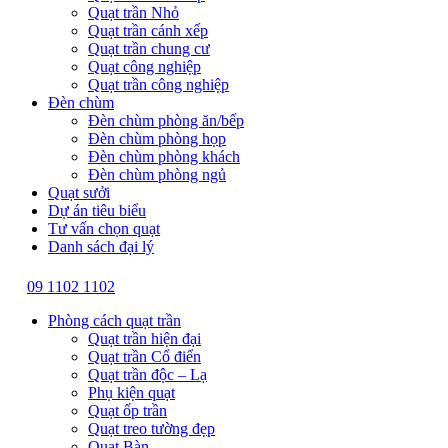
Quạt trần Nhỏ
Quạt trần cánh xếp
Quạt trần chung cư
Quạt công nghiệp
Quạt trần công nghiệp
Đèn chùm
Đèn chùm phòng ăn/bếp
Đèn chùm phòng họp
Đèn chùm phòng khách
Đèn chùm phòng ngủ
Quạt sưởi
Dự án tiêu biểu
Tư vấn chọn quạt
Danh sách đại lý
09 1102 1102
Phòng cách quạt trần
Quạt trần hiện đại
Quạt trần Cổ điển
Quạt trần độc – Lạ
Phụ kiện quạt
Quạt ốp trần
Quạt treo tường đẹp
Quạt Bàn