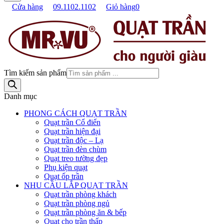
Cửa hàng
09.1102.1102
Giỏ hàng
0
Tìm kiếm sản phẩm
Danh mục
PHONG CÁCH QUẠT TRẦN
Quạt trần Cổ điển
Quạt trần hiện đại
Quạt trần độc – Lạ
Quạt trần đèn chùm
Quạt treo tường đẹp
Phụ kiện quạt
Quạt ốp trần
NHU CẦU LẮP QUẠT TRẦN
Quạt trần phòng khách
Quạt trần phòng ngủ
Quạt trần phòng ăn & bếp
Quạt cho trần thấp