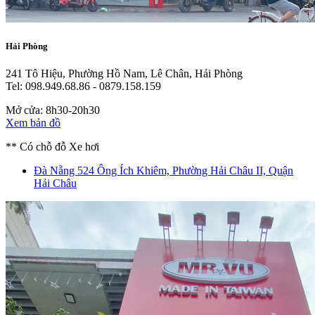
Hải Phòng
241 Tô Hiệu, Phường Hồ Nam, Lê Chân, Hải Phòng
Tel: 098.949.68.86 - 0879.158.159
Mở cửa: 8h30-20h30
Xem bản đồ
** Có chỗ đỗ Xe hơi
Đà Nẵng
524 Ông Ích Khiêm, Phường Hải Châu II, Quận
Hải Châu