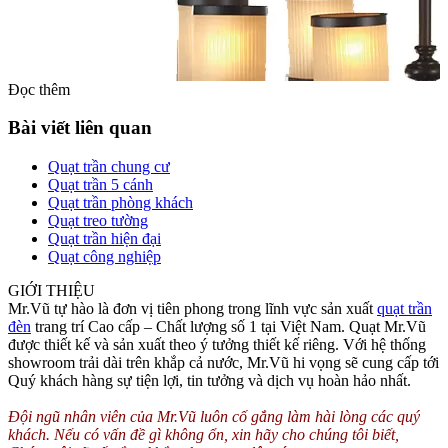
Đọc thêm
Bài viết liên quan
Quạt trần chung cư
Quạt trần 5 cánh
Quạt trần phòng khách
Quạt treo tường
Quạt trần hiện đại
Quạt công nghiệp
Khung đèn được sơn lớp sơn màu đen, chao đèn hình trụ tròn, bên
GIỚI THIỆU
hông của đèn chùm còn có tạo hình giống như tay cầm của quai cốc
Mr.Vũ tự hào là đơn vị tiên phong trong lĩnh vực sản xuất
quạt trần
uống nước. Nhìn đèn chùm giống như 1 ly bia.
đèn
trang trí Cao cấp – Chất lượng số 1 tại Việt Nam. Quạt Mr.Vũ
được thiết kế và sản xuất theo ý tưởng thiết kế riêng. Với hệ thống
Khách hàng có nhu cầu mua đèn chùm phòng khách, phòng họp có
showroom trải dài trên khắp cả nước, Mr.Vũ hi vọng sẽ cung cấp tới
thể lựa chọn mã đèn chùm này. Mọi chi tiết về giá, về chính sách
Quý khách hàng sự tiện lợi, tin tưởng và dịch vụ hoàn hảo nhất.
bảo hành đèn chùm, lắp đặt và vận chuyển vui lòng liên hệ MR.VU
để được phục vụ tốt nhất.
Đội ngũ nhân viên của Mr.Vũ luôn cố gắng làm hài lòng các quý
khách. Nếu có vấn đề gì không ổn, xin hãy cho chúng tôi biết,