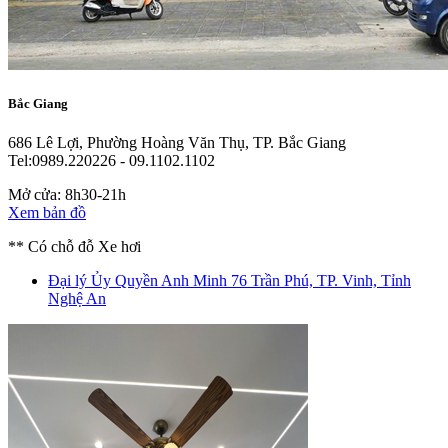
Bắc Giang
686 Lê Lợi, Phường Hoàng Văn Thụ, TP. Bắc Giang
Tel:0989.220226 - 09.1102.1102
Mở cửa: 8h30-21h
Xem bản đồ
** Có chỗ đỗ Xe hơi
Đại lý Ủy Quyền Anh Minh
76 Trần Phú, TP. Vinh, Tỉnh
Nghệ An