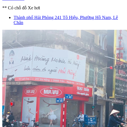
** Có chỗ đỗ Xe hơi
Thành phố Hải Phòng
241 Tô Hiệu, Phường Hồ Nam, Lê
Chân