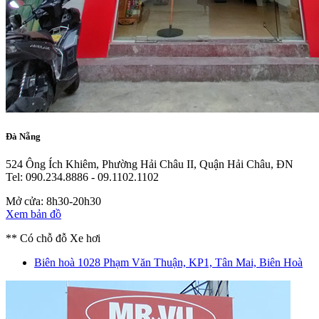
Đà Nẵng
524 Ông Ích Khiêm, Phường Hải Châu II, Quận Hải Châu, ĐN
Tel: 090.234.8886 - 09.1102.1102
Mở cửa: 8h30-20h30
Xem bản đồ
** Có chỗ đỗ Xe hơi
Biên hoà
1028 Phạm Văn Thuận, KP1, Tân Mai, Biên Hoà