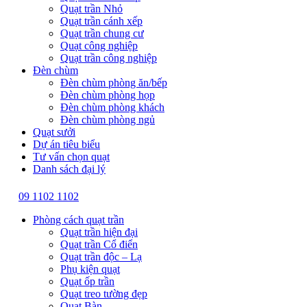
Quạt trần Nhỏ
Quạt trần cánh xếp
Quạt trần chung cư
Quạt công nghiệp
Quạt trần công nghiệp
Đèn chùm
Đèn chùm phòng ăn/bếp
Đèn chùm phòng họp
Đèn chùm phòng khách
Đèn chùm phòng ngủ
Quạt sưởi
Dự án tiêu biểu
Tư vấn chọn quạt
Danh sách đại lý
09 1102 1102
Phòng cách quạt trần
Quạt trần hiện đại
Quạt trần Cổ điển
Quạt trần độc – Lạ
Phụ kiện quạt
Quạt ốp trần
Quạt treo tường đẹp
Quạt Bàn