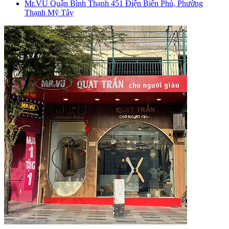
Mr.VU Quận Bình Thạnh
451 Điện Biên Phủ, Phường
Thạnh Mỹ Tây