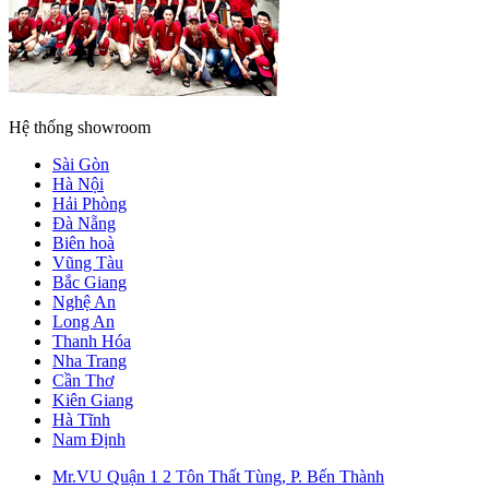
Hệ thống showroom
Sài Gòn
Hà Nội
Hải Phòng
Đà Nẵng
Biên hoà
Vũng Tàu
Bắc Giang
Nghệ An
Long An
Thanh Hóa
Nha Trang
Cần Thơ
Kiên Giang
Hà Tĩnh
Nam Định
Mr.VU Quận 1
2 Tôn Thất Tùng, P. Bến Thành