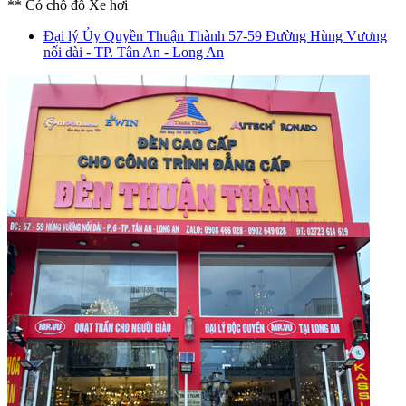
** Có chỗ đỗ Xe hơi
Đại lý Ủy Quyền Thuận Thành
57-59 Đường Hùng Vương
nối dài - TP. Tân An - Long An