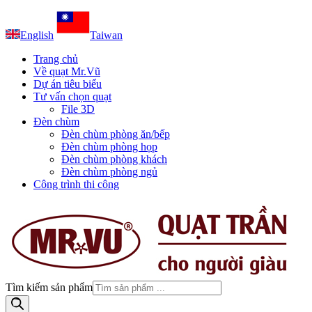
English
Taiwan
Trang chủ
Về quạt Mr.Vũ
Dự án tiêu biểu
Tư vấn chọn quạt
File 3D
Đèn chùm
Đèn chùm phòng ăn/bếp
Đèn chùm phòng họp
Đèn chùm phòng khách
Đèn chùm phòng ngủ
Công trình thi công
Tìm kiếm sản phẩm